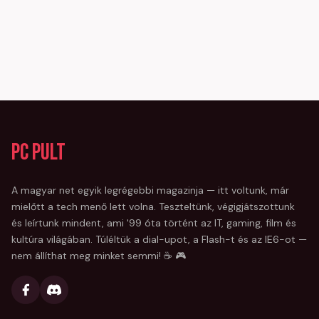
PC Pult
A magyar net egyik legrégebbi magazinja — itt voltunk, már
mielőtt a tech menő lett volna. Teszteltünk, végigjátszottunk
és leírtunk mindent, ami '99 óta történt az IT, gaming, film és
kultúra világában. Túléltük a dial-upot, a Flash-t és az IE6-ot —
nem állíthat meg minket semmi! ☕ 🎮