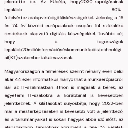
jelentette be. Az EUcélja, hogy2030-rapolgárainak
legalább 80%-
átfelvértezzealapvetődigitáliskészségekkel. Jelenleg a 16
és 74 év közötti európaiaknak csupán 54 százaléka
rendelkezik alapvető digitális készségekkel. További cél,
hogy a tagországok
legalább20millióinformációséskommunikációstechnológi
ai(IKT)szakembertalkalmazzanak.
Magyarországon a felmérések szerint néhány éven belül
akár 44 ezer informatikus hiányozhat a munkaerőpiacról.
Bár az IT-szakmákban itthon is magasak a bérek, az
egyetemi IT-szakokra a korábbinál is kevesebben
jelentkeznek. A kilátásokat súlyosbítja, hogy 2022-ben
már a mesterképzéseken is kevesebb volt a jelentkező,
és a tanulmányaikat is sokan hagyják abba idő előtt, az
alapszakokon tanulóknak körülbelül a fele. “A vállalati