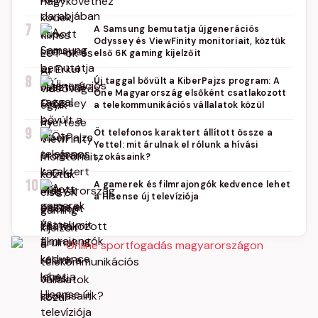
7
A Samsung bemutatja újgenerációs
Odyssey és ViewFinity monitoriait, köztük
első 6K gaming kijelzőit
8
Új taggal bővült a KiberPajzs program: A
One Magyarország elsőként csatlakozott
a telekommunikációs vállalatok közül
9
Öt telefonos karaktert állított össze a
Yettel: mit árulnak el rólunk a hívási
szokásaink?
10
A gamerek és filmrajongók kedvence lehet
a Hisense új televíziója