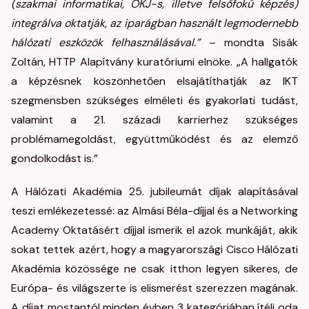
(szakmai informatikai, OKJ-s, illetve felsőfokú képzés)
integrálva oktatják, az iparágban használt legmodernebb
hálózati eszközök felhasználásával.”
– mondta Sisák
Zoltán, HTTP Alapítvány kuratóriumi elnöke. „A hallgatók
a képzésnek köszönhetően elsajátíthatják az IKT
szegmensben szükséges elméleti és gyakorlati tudást,
valamint a 21. századi karrierhez szükséges
problémamegoldást, együttműködést és az elemző
gondolkodást is.”
A Hálózati Akadémia 25. jubileumát díjak alapításával
teszi emlékezetessé: az Almási Béla-díjjal és a Networking
Academy Oktatásért díjjal ismerik el azok munkáját, akik
sokat tettek azért, hogy a magyarországi Cisco Hálózati
Akadémia közössége ne csak itthon legyen sikeres, de
Európa- és világszerte is elismerést szerezzen magának.
A díjat mostantól minden évben 3 kategóriában ítéli oda