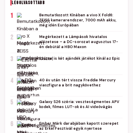
LEGOLVASOTTABB
1
Bemutatkozott Kínában a vivo X Fold6:
ZEISS kamerarendszer, 7000 mAh akku,
még idén Európában
2
Megérkezett a Lámpások hivatalos
előzetese – a DC-sorozat augusztus 17-
én debütál a HBO Maxon
3
Ezúttal is két ajándék játékot kínál az Epic
4
40 év után tért vissza Freddie Mercury
viaszfigura a brit nagykövethez
5
Galaxy S26 széria: veszteségmentes APV
kodek, filmes LUT-ok és AI videóvágás
6
Ember Márk darabjában kapott szerepet
az Erkel Fesztivál egyik nyertese