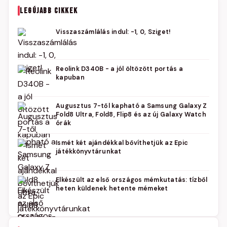
LEGÚJABB CIKKEK
Visszaszámlálás indul: -1, 0, Sziget!
Reolink D340B - a jól öltözött portás a
kapuban
Augusztus 7-től kapható a Samsung Galaxy Z
Fold8 Ultra, Fold8, Flip8 és az új Galaxy Watch
órák
Ismét két ajándékkal bővíthetjük az Epic
játékkönyvtárunkat
Elkészült az első országos mémkutatás: tízből
heten küldenek hetente mémeket