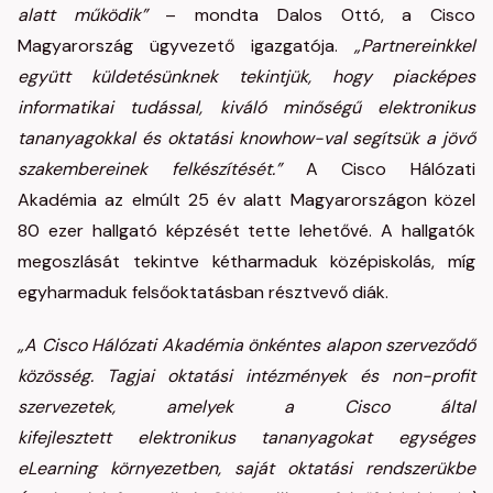
alatt működik”
– mondta Dalos Ottó, a Cisco
Magyarország ügyvezető igazgatója.
„Partnereinkkel
együtt küldetésünknek tekintjük, hogy piacképes
informatikai tudással, kiváló minőségű elektronikus
tananyagokkal és oktatási knowhow-val segítsük a jövő
szakembereinek felkészítését.”
A Cisco Hálózati
Akadémia az elmúlt 25 év alatt Magyarországon közel
80 ezer hallgató képzését tette lehetővé. A hallgatók
megoszlását tekintve kétharmaduk középiskolás, míg
egyharmaduk felsőoktatásban résztvevő diák.
„A Cisco Hálózati Akadémia önkéntes alapon szerveződő
közösség. Tagjai oktatási intézmények és non-profit
szervezetek, amelyek a Cisco által
kifejlesztett elektronikus tananyagokat egységes
eLearning környezetben, saját oktatási rendszerükbe