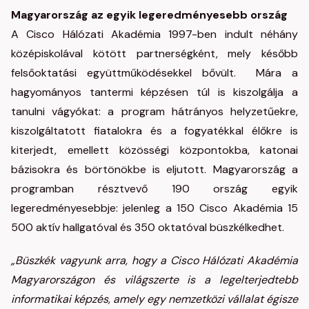
Magyarország az egyik legeredményesebb ország
A Cisco Hálózati Akadémia 1997-ben indult néhány
középiskolával kötött partnerségként, mely később
felsőoktatási együttműködésekkel bővült. Mára a
hagyományos tantermi képzésen túl is kiszolgálja a
tanulni vágyókat: a program hátrányos helyzetűekre,
kiszolgáltatott fiatalokra és a fogyatékkal élőkre is
kiterjedt, emellett közösségi központokba, katonai
bázisokra és börtönökbe is eljutott. Magyarország a
programban résztvevő 190 ország egyik
legeredményesebbje: jelenleg a 150 Cisco Akadémia 15
500 aktív hallgatóval és 350 oktatóval büszkélkedhet.
„Büszkék vagyunk arra, hogy a Cisco Hálózati Akadémia
Magyarországon és világszerte is a legelterjedtebb
informatikai képzés, amely egy nemzetközi vállalat égisze