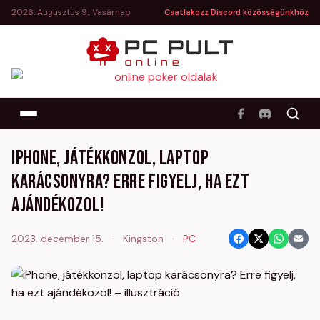
2026. Augusztus 9., Vasárnap
Csatlakozz Discord közösségünkhöz
iPhone, játékkonzol, laptop
karácsonyra? Erre figyelj, ha ezt
ajándékozol!
2023. december 15.
·
Kingston
·
PC