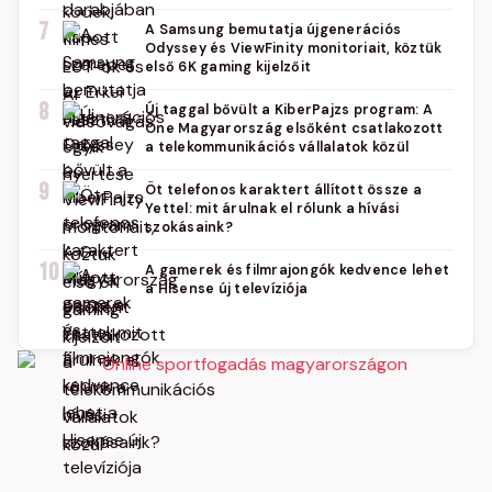
7
A Samsung bemutatja újgenerációs
Odyssey és ViewFinity monitoriait, köztük
első 6K gaming kijelzőit
8
Új taggal bővült a KiberPajzs program: A
One Magyarország elsőként csatlakozott
a telekommunikációs vállalatok közül
9
Öt telefonos karaktert állított össze a
Yettel: mit árulnak el rólunk a hívási
szokásaink?
10
A gamerek és filmrajongók kedvence lehet
a Hisense új televíziója