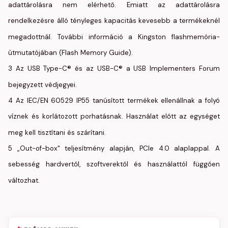
adattárolásra nem elérhető. Emiatt az adattárolásra
rendelkezésre álló tényleges kapacitás kevesebb a termékeknél
megadottnál. További információ a Kingston flashmemória-
útmutatójában (Flash Memory Guide).
3 Az USB Type-C® és az USB-C® a USB Implementers Forum
bejegyzett védjegyei.
4 Az IEC/EN 60529 IP55 tanúsított termékek ellenállnak a folyó
víznek és korlátozott porhatásnak. Használat előtt az egységet
meg kell tisztítani és szárítani.
5 „Out-of-box" teljesítmény alapján, PCIe 4.0 alaplappal. A
sebesség hardvertől, szoftverektől és használattól függően
változhat.