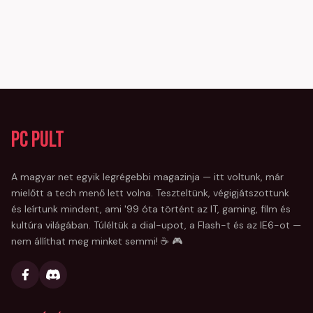
PC Pult
A magyar net egyik legrégebbi magazinja — itt voltunk, már
mielőtt a tech menő lett volna. Teszteltünk, végigjátszottunk
és leírtunk mindent, ami '99 óta történt az IT, gaming, film és
kultúra világában. Túléltük a dial-upot, a Flash-t és az IE6-ot —
nem állíthat meg minket semmi! ☕ 🎮