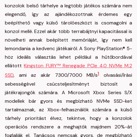
konzolok belső tárhelye a legtöbb játékos számára nem
elegendő, így az ajándékozottnak érdemes egy
beépíthető vagy külső tárolóeszközt is csomagolni a
konzol mellé. Ezzel akár több terrabájtnyi kapacitással is
növelheti annak beépített memóriáját, így nem kell
lemondania a kedvenc játékairól. A Sony PlayStation® 5-
höz ideális választás lehet például a hűtőbordával
ellátott
Kingston FURY™ Renegade PCIe 4.0 NVMe M.2
1
SSD
, ami az akár 7300/7000 MB/s
olvasási/írási
sebességével csúcsteljesítményt biztosít a
játékrajongók számára. A Microsoft Xbox Series S/X
modellek bár gyors és megbízható NVMe SSD-ket
tartalmaznak, az Xbox-felhasználók számára a külső
tárhely prioritást élvez, tekintve, hogy a konzolok
operációs rendszere a meghajtók majdnem 20%-át
foglalják el. Tanácsos nemcsak gyors, de megbízható