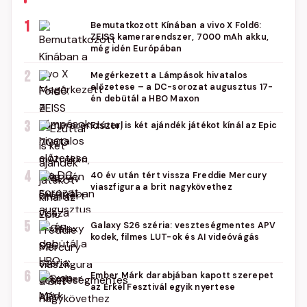
1
Bemutatkozott Kínában a vivo X Fold6:
ZEISS kamerarendszer, 7000 mAh akku,
még idén Európában
2
Megérkezett a Lámpások hivatalos
előzetese – a DC-sorozat augusztus 17-
én debütál a HBO Maxon
3
Ezúttal is két ajándék játékot kínál az Epic
4
40 év után tért vissza Freddie Mercury
viaszfigura a brit nagykövethez
5
Galaxy S26 széria: veszteségmentes APV
kodek, filmes LUT-ok és AI videóvágás
6
Ember Márk darabjában kapott szerepet
az Erkel Fesztivál egyik nyertese