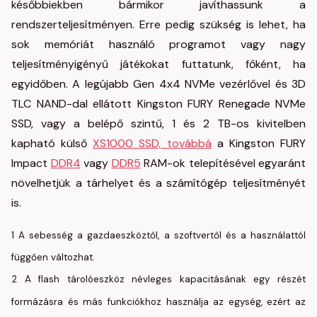
későbbiekben bármikor javíthassunk a
rendszerteljesítményen. Erre pedig szükség is lehet, ha
sok memóriát használó programot vagy nagy
teljesítményigényű játékokat futtatunk, főként, ha
egyidőben. A legújabb Gen 4x4 NVMe vezérlővel és 3D
TLC NAND-dal ellátott Kingston FURY Renegade NVMe
SSD, vagy a belépő szintű, 1 és 2 TB-os kivitelben
kapható külső
XS1000 SSD, továbbá
a Kingston FURY
Impact
DDR4
vagy
DDR5
RAM-ok telepítésével egyaránt
növelhetjük a tárhelyet és a számítógép teljesítményét
is.
1 A sebesség a gazdaeszköztől, a szoftvertől és a használattól
függően változhat.
2 A flash tárolóeszköz névleges kapacitásának egy részét
formázásra és más funkciókhoz használja az egység, ezért az