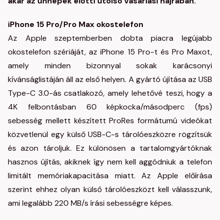
akár az ünnepek előtti utolsó vásárlási hajrában.
iPhone 15 Pro/Pro Max okostelefon
Az Apple szeptemberben dobta piacra legújabb
okostelefon szériáját, az iPhone 15 Pro-t és Pro Maxot,
amely minden bizonnyal sokak karácsonyi
kívánságlistáján áll az első helyen. A gyártó újítása az USB
Type-C 3.0-ás csatlakozó, amely lehetővé teszi, hogy a
4K felbontásban 60 képkocka/másodperc (fps)
sebesség mellett készített ProRes formátumú videókat
közvetlenül egy külső USB-C-s tárolóeszközre rögzítsük
és azon tároljuk. Ez különösen a tartalomgyártóknak
hasznos újítás, akiknek így nem kell aggódniuk a telefon
limitált memóriakapacitása miatt. Az Apple előírása
szerint ehhez olyan külső tárolóeszközt kell válasszunk,
ami legalább 220 MB/s írási sebességre képes.