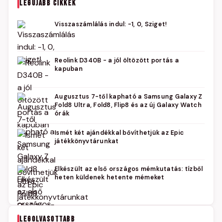
LEGÚJABB CIKKEK
Visszaszámlálás indul: -1, 0, Sziget!
Reolink D340B - a jól öltözött portás a
kapuban
Augusztus 7-től kapható a Samsung Galaxy Z
Fold8 Ultra, Fold8, Flip8 és az új Galaxy Watch
órák
Ismét két ajándékkal bővíthetjük az Epic
játékkönyvtárunkat
Elkészült az első országos mémkutatás: tízből
heten küldenek hetente mémeket
LEGOLVASOTTABB