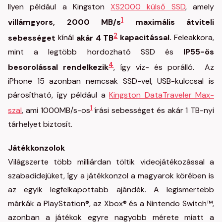
Ilyen például a Kingston
XS2000 külső SSD
, amely
1
villámgyors, 2000 MB/s
maximális átviteli
2
sebességet
kínál
akár 4 TB
kapacitással.
Feleakkora,
mint a legtöbb hordozható SSD és
IP55-ös
4
besorolással rendelkezik
, így víz- és porálló. Az
iPhone 15 azonban nemcsak SSD-vel, USB-kulccsal is
párosítható, így például a
Kingston DataTraveler Max-
1
szal
, ami 1000MB/s-os
írási sebességet és akár 1 TB-nyi
tárhelyet biztosít.
Játékkonzolok
Világszerte több milliárdan töltik videojátékozással a
szabadidejüket, így a játékkonzol a magyarok körében is
az egyik legfelkapottabb ajándék. A legismertebb
márkák a PlayStation®, az Xbox® és a Nintendo Switch™,
azonban a játékok egyre nagyobb mérete miatt a