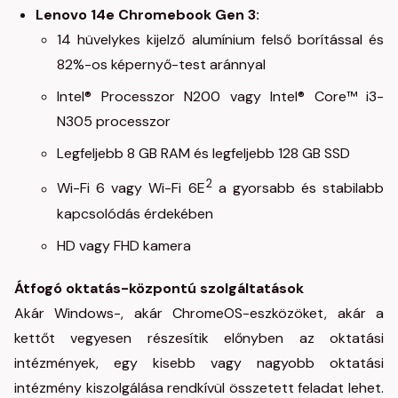
Lenovo 14e Chromebook Gen 3:
14 hüvelykes kijelző alumínium felső borítással és
82%-os képernyő-test aránnyal
Intel® Processzor N200 vagy Intel® Core™ i3-
N305 processzor
Legfeljebb 8 GB RAM és legfeljebb 128 GB SSD
2
Wi-Fi 6 vagy Wi-Fi 6E
a gyorsabb és stabilabb
kapcsolódás érdekében
HD vagy FHD kamera
Átfogó oktatás-központú szolgáltatások
Akár Windows-, akár ChromeOS-eszközöket, akár a
kettőt vegyesen részesítik előnyben az oktatási
intézmények, egy kisebb vagy nagyobb oktatási
intézmény kiszolgálása rendkívül összetett feladat lehet.