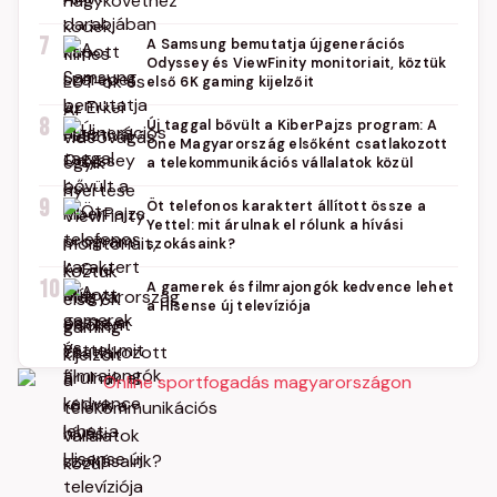
7
A Samsung bemutatja újgenerációs
Odyssey és ViewFinity monitoriait, köztük
első 6K gaming kijelzőit
8
Új taggal bővült a KiberPajzs program: A
One Magyarország elsőként csatlakozott
a telekommunikációs vállalatok közül
9
Öt telefonos karaktert állított össze a
Yettel: mit árulnak el rólunk a hívási
szokásaink?
10
A gamerek és filmrajongók kedvence lehet
a Hisense új televíziója