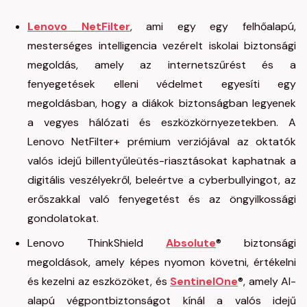
Lenovo NetFilter
, ami egy egy felhőalapú,
mesterséges intelligencia vezérelt iskolai biztonsági
megoldás, amely az internetszűrést és a
fenyegetések elleni védelmet egyesíti egy
megoldásban, hogy a diákok biztonságban legyenek
a vegyes hálózati és eszközkörnyezetekben. A
Lenovo NetFilter+ prémium verziójával az oktatók
valós idejű billentyűleütés-riasztásokat kaphatnak a
digitális veszélyekről, beleértve a cyberbullyingot, az
erőszakkal való fenyegetést és az öngyilkossági
gondolatokat.
Lenovo ThinkShield
Absolute
® biztonsági
megoldások, amely képes nyomon követni, értékelni
és kezelni az eszközöket, és
SentinelOne
®, amely AI-
alapú végpontbiztonságot kínál a valós idejű