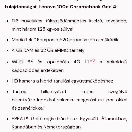
tulajdonságai:
Lenovo 100e Chromebook Gen 4:
11,6 hüvelykes tükröződésmentes kijelző, kevesebb,
mint három 1,25 kg-os súllyal
MediaTek™ Kompanio 520 processzorral működik
4 GB RAM és 32 GB eMMC tárhely
2
3
Wi-Fi 6
és opcionális 4G LTE
a sokoldalú
kapcsolódás érdekében
HD kamera a hibrid tanulási együttműködéshez
Tartós billentyűzet teljes szegélyű
billentyűzetlapokkal, valamint megerősített portokkal
és zsanérokkal
EPEAT® Gold regisztráció az Egyesült Államokban,
Kanadában és Németországban.