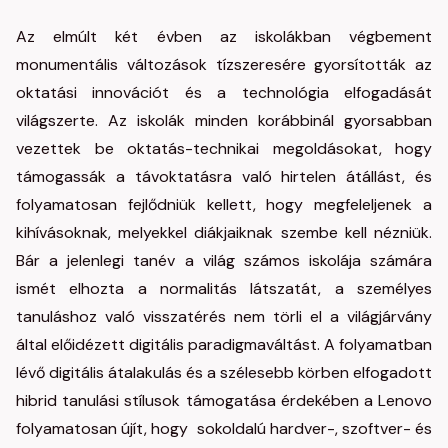
Az elmúlt két évben az iskolákban végbement
monumentális változások tízszeresére gyorsították az
oktatási innovációt és a technológia elfogadását
világszerte. Az iskolák minden korábbinál gyorsabban
vezettek be oktatás-technikai megoldásokat, hogy
támogassák a távoktatásra való hirtelen átállást, és
folyamatosan fejlődniük kellett, hogy megfeleljenek a
kihívásoknak, melyekkel diákjaiknak szembe kell nézniük.
Bár a jelenlegi tanév a világ számos iskolája számára
ismét elhozta a normalitás látszatát, a személyes
tanuláshoz való visszatérés nem törli el a világjárvány
által előidézett digitális paradigmaváltást. A folyamatban
lévő digitális átalakulás és a szélesebb körben elfogadott
hibrid tanulási stílusok támogatása érdekében a Lenovo
folyamatosan újít, hogy sokoldalú hardver-, szoftver- és