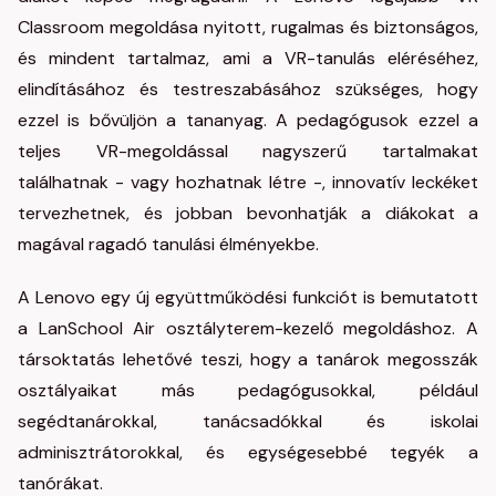
Classroom megoldása nyitott, rugalmas és biztonságos,
és mindent tartalmaz, ami a VR-tanulás eléréséhez,
elindításához és testreszabásához szükséges, hogy
ezzel is bővüljön a tananyag. A pedagógusok ezzel a
teljes VR-megoldással nagyszerű tartalmakat
találhatnak - vagy hozhatnak létre -, innovatív leckéket
tervezhetnek, és jobban bevonhatják a diákokat a
magával ragadó tanulási élményekbe.
A Lenovo egy új együttműködési funkciót is bemutatott
a LanSchool Air osztályterem-kezelő megoldáshoz. A
társoktatás lehetővé teszi, hogy a tanárok megosszák
osztályaikat más pedagógusokkal, például
segédtanárokkal, tanácsadókkal és iskolai
adminisztrátorokkal, és egységesebbé tegyék a
tanórákat.