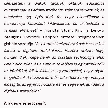
kifejezetten a diákok, tanárok, oktatók, edukációs
munkatársak és adminisztrátorok számára terveztünk, és
amelyeket úgy építettünk fel, hogy ellenálljanak a
mindennapi használat kihívásainak, és biztosítsák a
tanulás élményét"
- mondta Stuart King, a Lenovo
Intelligens Eszközök Csoport oktatási szegmensének
globális vezetője
. "Az oktatási intézményeknek készen kell
állniuk a digitális átalakulásra. Hiszünk abban, hogy
minden diák megérdemli az oktatási technológia által
kínált előnyöket, és a Lenovo továbbra is együttműködik
az iskolákkal, főiskolákkal és egyetemekkel, hogy olyan
megoldásokat hozzunk létre és valósítsunk meg, amelyek
elősegítik az egyenlő hozzáférést és segítenek áthidalni a
digitális szakadékot."
5
Árak és elérhetőség
: