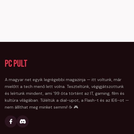
PC Pult
A magyar net egyik legrégebbi magazinja — itt voltunk, már
mielőtt a tech menő lett volna. Teszteltünk, végigjátszottunk
és leírtunk mindent, ami '99 óta történt az IT, gaming, film és
kultúra világában. Túléltük a dial-upot, a Flash-t és az IE6-ot —
nem állíthat meg minket semmi! ☕ 🎮