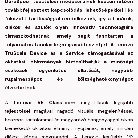
DuraSpec
tesztelési módszereinek köszönhetően
továbbfejlesztett kapcsolódási lehetőségekkel l és
fokozott tartóssággal rendelkeznek, így a tanárok,
diákok és szülők olyan innovatív technológiára
támaszkodhatnak, amely segít fenntartani a
folyamatos tanulás legmagasabb szintjét. A Lenovo
TruScale Device as a Service támogatásával az
oktatási intézmények biztosíthatják a minőségi
eszközök egyenletes ellátását, nagyobb
rugalmasságot és költséghatékonyságot
élvezhetnek.
A
Lenovo VR Classroom
megoldások legújabb
fejlesztései magával ragadó vizuális megjelenítéssel,
hasznos tartalommal és magyarázó hanganyaggal olyan
kiemelkedő oktatási élményt nyújtanak, amely minden
diákot képes megragadni. A Lenovo legújabb VR