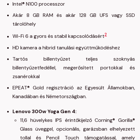
Intel® N100 processzor
Akár 8 GB RAM és akár 128 GB UFS vagy SSD
tárolóhely
2
Wi-Fi 6 a gyors és stabil kapcsolódásért
HD kamera a hibrid tanulási együttműködéshez
Tartós billentyűzet teljes szoknyás
billentyűzetfedéllel, megerősített portokkal és
zsanérokkal
EPEAT® Gold regisztráció az Egyesült Államokban,
Kanadában és Németországban.
Lenovo 300w Yoga Gen 4:
11,6 hüvelykes IPS érintőkijelző Corning® Gorilla®
Glass üveggel, opcionális, garázsban elhelyezett
tollal és Pencil Touch támogatással, amely