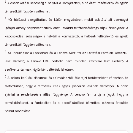
2
A csatlakozási sebesség a helytől, a környezettől, a hálózati feltételektől és egyéb
tényezőktől függően változhat.
3
4G hálózati szolgáltatást és külön megvásárolt mobil adatátviteli csomagot
igényel, amely helyenként eltérő lehet. További feltételek,és/vagy díjak érvényesek. A
kapcsolódási sebességek a helytől, a környezettől, a hálózati feltételektől és egyéb
tényezőktől függően változnak.
4
Az induláskor a LanSchool és a Lenovo NetFilter az Oktatási Portálon keresztül
lesz elérhető; a Lenovo EDU portfólió nem minden szoftvere lesz elérhető. A
szoftvertartalmak régiónként eltérőek lehetnek.
5
A polcra kerülési dátumok és színválaszték földrajzi területenként változhat, és
előfordulhat, hogy a termékek csak egyes piacokon lesznek elérhetőek. Minden
ajánlat a rendelkezésre állás függvénye. A Lenovo fenntartja a jogot, hogy a
termékkínálatot, a funkciókat és a specifikációkat bármikor, előzetes értesítés
nélkül módosítsa.