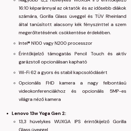
16:10 képaránnyal az oktatók és az idősebb diákok
számára, Gorilla Glass üveggel és TÜV Rheinland
által tanúsított alacsony kék fényszinttel a szem
megerőltetésének csökkentése érdekében.
Intel® N100 vagy N200 processzor
Érintőkijelző támogatás Pencil Touch és aktív
garázstoll opcionálisan kapható
Wi-Fi 62 a gyors és stabil kapcsolódásért
Opcionális FHD kamera a nagy felbontású
videokonferenciákhoz és opcionális 5MP-es
világra néző kamera
Lenovo 13w Yoga Gen 2:
13,3 hüvelykes WUXGA IPS érintőkijelző Gorilla
Glass üveggel