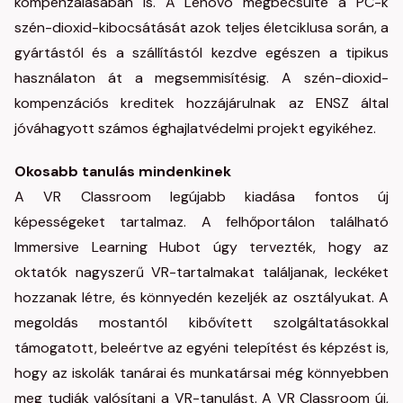
kompenzálásában is. A Lenovo megbecsülte a PC-k
szén-dioxid-kibocsátását azok teljes életciklusa során, a
gyártástól és a szállítástól kezdve egészen a tipikus
használaton át a megsemmisítésig. A szén-dioxid-
kompenzációs kreditek hozzájárulnak az ENSZ által
jóváhagyott számos éghajlatvédelmi projekt egyikéhez.
Okosabb tanulás mindenkinek
A VR Classroom legújabb kiadása fontos új
képességeket tartalmaz. A felhőportálon található
Immersive Learning Hubot úgy tervezték, hogy az
oktatók nagyszerű VR-tartalmakat találjanak, leckéket
hozzanak létre, és könnyedén kezeljék az osztályukat. A
megoldás mostantól kibővített szolgáltatásokkal
támogatott, beleértve az egyéni telepítést és képzést is,
hogy az iskolák tanárai és munkatársai még könnyebben
meg tudják valósítani a VR-tanulást. A VR Classroom új,