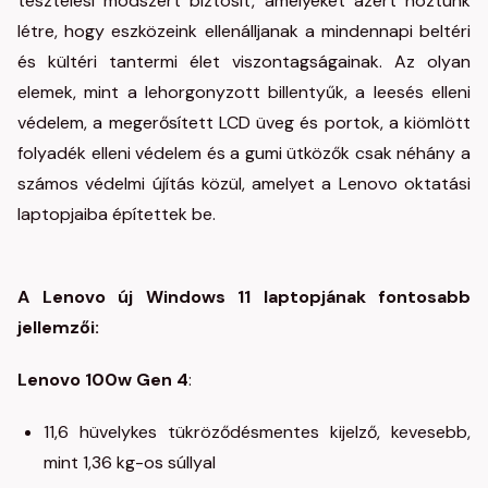
tesztelési módszert biztosít, amelyeket azért hoztunk
létre, hogy eszközeink ellenálljanak a mindennapi beltéri
és kültéri tantermi élet viszontagságainak. Az olyan
elemek, mint a lehorgonyzott billentyűk, a leesés elleni
védelem, a megerősített LCD üveg és portok, a kiömlött
folyadék elleni védelem és a gumi ütközők csak néhány a
számos védelmi újítás közül, amelyet a Lenovo oktatási
laptopjaiba építettek be.
A Lenovo új Windows 11 laptopjának fontosabb
jellemzői:
Lenovo 100w Gen 4
:
11,6 hüvelykes tükröződésmentes kijelző, kevesebb,
mint 1,36 kg-os súllyal