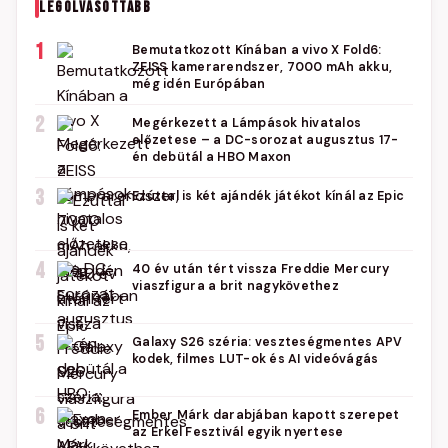
LEGOLVASOTTABB
1
Bemutatkozott Kínában a vivo X Fold6:
ZEISS kamerarendszer, 7000 mAh akku,
még idén Európában
2
Megérkezett a Lámpások hivatalos
előzetese – a DC-sorozat augusztus 17-
én debütál a HBO Maxon
3
Ezúttal is két ajándék játékot kínál az Epic
4
40 év után tért vissza Freddie Mercury
viaszfigura a brit nagykövethez
5
Galaxy S26 széria: veszteségmentes APV
kodek, filmes LUT-ok és AI videóvágás
6
Ember Márk darabjában kapott szerepet
az Erkel Fesztivál egyik nyertese