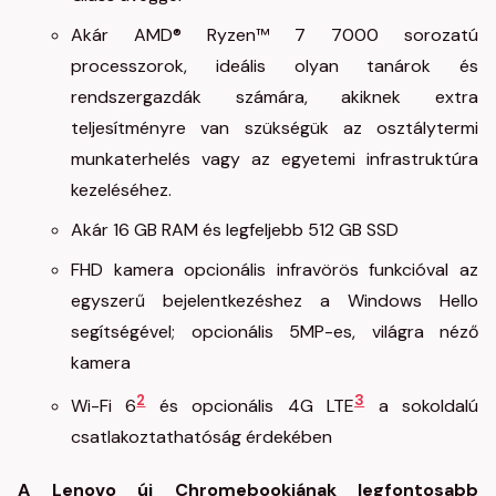
Akár AMD® Ryzen™ 7 7000 sorozatú
processzorok, ideális olyan tanárok és
rendszergazdák számára, akiknek extra
teljesítményre van szükségük az osztálytermi
munkaterhelés vagy az egyetemi infrastruktúra
kezeléséhez.
Akár 16 GB RAM és legfeljebb 512 GB SSD
FHD kamera opcionális infravörös funkcióval az
egyszerű bejelentkezéshez a Windows Hello
segítségével; opcionális 5MP-es, világra néző
kamera
2
3
Wi-Fi 6
és opcionális 4G LTE
a sokoldalú
csatlakoztathatóság érdekében
A Lenovo új Chromebookjának legfontosabb