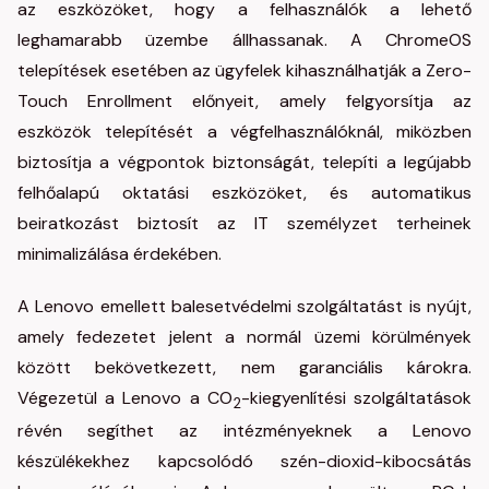
az eszközöket, hogy a felhasználók a lehető
leghamarabb üzembe állhassanak. A ChromeOS
telepítések esetében az ügyfelek kihasználhatják a Zero-
Touch Enrollment előnyeit, amely felgyorsítja az
eszközök telepítését a végfelhasználóknál, miközben
biztosítja a végpontok biztonságát, telepíti a legújabb
felhőalapú oktatási eszközöket, és automatikus
beiratkozást biztosít az IT személyzet terheinek
minimalizálása érdekében.
A Lenovo emellett balesetvédelmi szolgáltatást is nyújt,
amely fedezetet jelent a normál üzemi körülmények
között bekövetkezett, nem garanciális károkra.
Végezetül a Lenovo a CO
-kiegyenlítési szolgáltatások
2
révén segíthet az intézményeknek a Lenovo
készülékekhez kapcsolódó szén-dioxid-kibocsátás