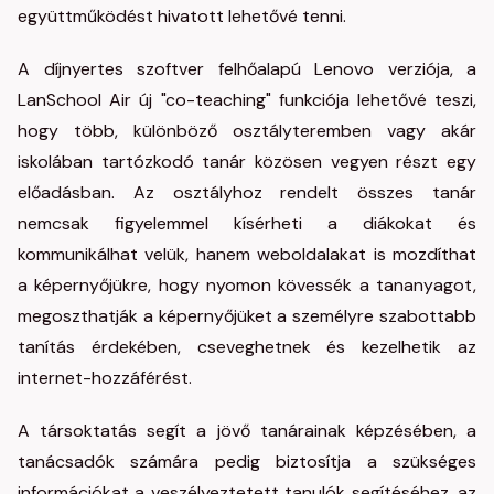
együttműködést hivatott lehetővé tenni.
A díjnyertes szoftver felhőalapú Lenovo verziója, a
LanSchool Air új "co-teaching" funkciója lehetővé teszi,
hogy több, különböző osztályteremben vagy akár
iskolában tartózkodó tanár közösen vegyen részt egy
előadásban. Az osztályhoz rendelt összes tanár
nemcsak figyelemmel kísérheti a diákokat és
kommunikálhat velük, hanem weboldalakat is mozdíthat
a képernyőjükre, hogy nyomon kövessék a tananyagot,
megoszthatják a képernyőjüket a személyre szabottabb
tanítás érdekében, cseveghetnek és kezelhetik az
internet-hozzáférést.
A társoktatás segít a jövő tanárainak képzésében, a
tanácsadók számára pedig biztosítja a szükséges
információkat a veszélyeztetett tanulók segítéséhez, az