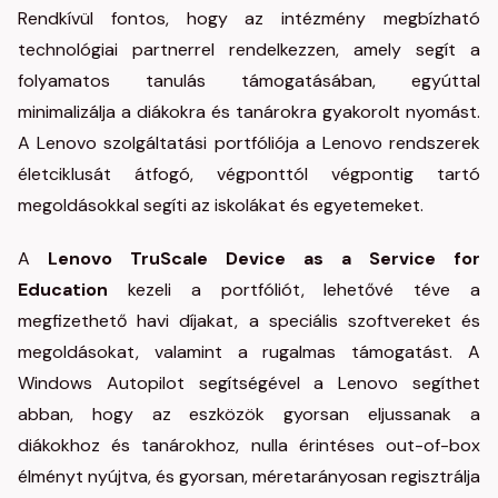
Rendkívül fontos, hogy az intézmény megbízható
technológiai partnerrel rendelkezzen, amely segít a
folyamatos tanulás támogatásában, egyúttal
minimalizálja a diákokra és tanárokra gyakorolt nyomást.
A Lenovo szolgáltatási portfóliója a Lenovo rendszerek
életciklusát átfogó, végponttól végpontig tartó
megoldásokkal segíti az iskolákat és egyetemeket.
A
Lenovo TruScale Device as a Service for
Education
kezeli a portfóliót, lehetővé téve a
megfizethető havi díjakat, a speciális szoftvereket és
megoldásokat, valamint a rugalmas támogatást. A
Windows Autopilot segítségével a Lenovo segíthet
abban, hogy az eszközök gyorsan eljussanak a
diákokhoz és tanárokhoz, nulla érintéses out-of-box
élményt nyújtva, és gyorsan, méretarányosan regisztrálja