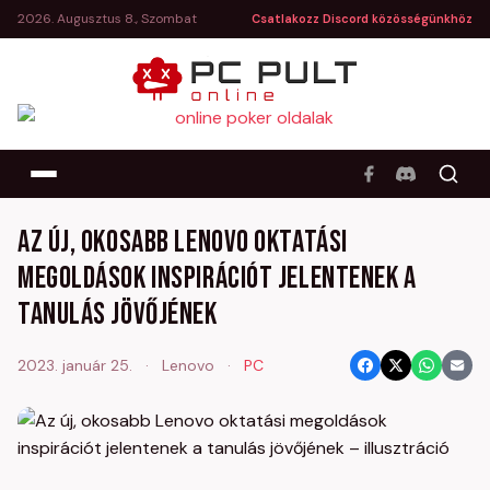
2026. Augusztus 8., Szombat
Csatlakozz Discord közösségünkhöz
Az új, okosabb Lenovo oktatási
megoldások inspirációt jelentenek a
tanulás jövőjének
2023. január 25.
·
Lenovo
·
PC