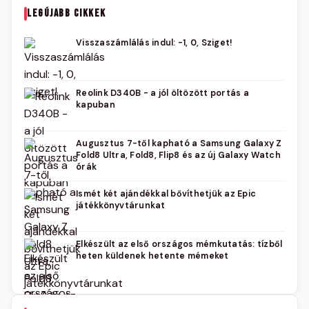
LEGÚJABB CIKKEK
Visszaszámlálás indul: -1, 0, Sziget!
Reolink D340B - a jól öltözött portás a
kapuban
Augusztus 7-től kapható a Samsung Galaxy Z
Fold8 Ultra, Fold8, Flip8 és az új Galaxy Watch
órák
Ismét két ajándékkal bővíthetjük az Epic
játékkönyvtárunkat
Elkészült az első országos mémkutatás: tízből
heten küldenek hetente mémeket