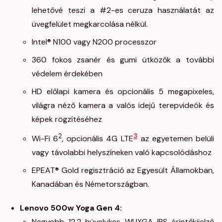
lehetővé teszi a #2-es ceruza használatát az
üvegfelület megkarcolása nélkül.
Intel® N100 vagy N200 processzor
360 fokos zsanér és gumi ütközők a további
védelem érdekében
HD előlapi kamera és opcionális 5 megapixeles,
világra néző kamera a valós idejű terepvideók és
képek rögzítéséhez
2
3
Wi-Fi 6
, opcionális 4G LTE
az egyetemen belüli
vagy távolabbi helyszíneken való kapcsolódáshoz
EPEAT® Gold regisztráció az Egyesült Államokban,
Kanadában és Németországban.
Lenovo 500w Yoga Gen 4:
Nagyobb 12,2 hüvelykes WUXGA IPS érintőkijelző