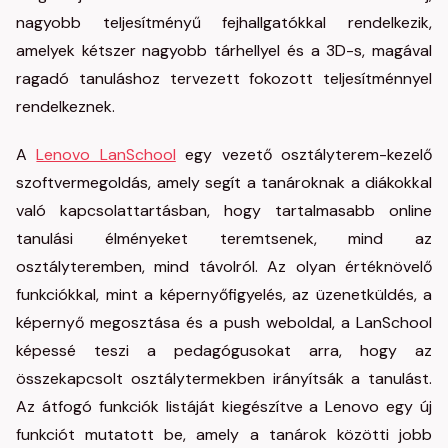
nagyobb teljesítményű fejhallgatókkal rendelkezik,
amelyek kétszer nagyobb tárhellyel és a 3D-s, magával
ragadó tanuláshoz tervezett fokozott teljesítménnyel
rendelkeznek.
A
Lenovo LanSchool
egy vezető osztályterem-kezelő
szoftvermegoldás, amely segít a tanároknak a diákokkal
való kapcsolattartásban, hogy tartalmasabb online
tanulási élményeket teremtsenek, mind az
osztályteremben, mind távolról. Az olyan értéknövelő
funkciókkal, mint a képernyőfigyelés, az üzenetküldés, a
képernyő megosztása és a push weboldal, a LanSchool
képessé teszi a pedagógusokat arra, hogy az
összekapcsolt osztálytermekben irányítsák a tanulást.
Az átfogó funkciók listáját kiegészítve a Lenovo egy új
funkciót mutatott be, amely a tanárok közötti jobb