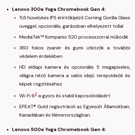
Lenovo 300e Yoga Chromebook Gen 4:
11,6 hüvelykes IPS érintőkijelző Corning Gorilla Glass
üveggel, opcionális, garázsban elhelyezett tollal
MediaTek™ Kompanio 520 processzorral működik
360 fokos zsanér és gumi ütközők a további
védelem érdekében
HD előlapi kamera és opcionális 5 megapixeles,
világra néző kamera a valós idejű terepvideók és
képek rögzítéséhez
2
Wi-Fi 6
a gyors és stabil kapcsolódásért
EPEAT® Gold regisztráció az Egyesült Államokban,
Kanadában és Németországban.
Lenovo 500e Yoga Chromebook Gen 4: