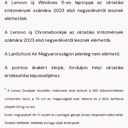
A Lenovo új Windows 11-es laptopjai az oktatási
intézmények számára 2023 első negyedévétől lesznek
elérhetőek.
A Lenovo új Chromebookjai az oktatási intézmények
számára 2023 első negyedévétől lesznek elérhetők.
A LanSchool Air Magyarországon jelenleg nem elérhető.
A pontos árakért kérjük, forduljon helyi oktatási
értékesítési képviselőjéhez.
1
A Lenovo DuraSpec tesztelési módszerei közé tartozik a 360 köbcentiméteres
vízkiömlési teszt, a 76 cm-es magasságból esés betonra és a felső borításra
kifejtett 60 kg-os erő..
Külön megvásárolt Wi-Fi routert és csomagot igényel, amely helyenként eltérő lehet.
További feltételek, feltételek és/vagy díjak érvényesek.