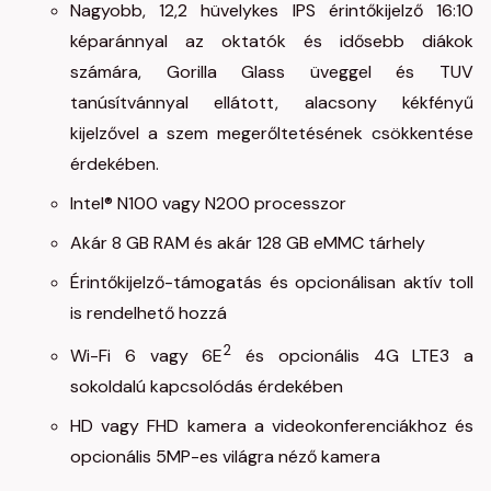
Nagyobb, 12,2 hüvelykes IPS érintőkijelző 16:10
képaránnyal az oktatók és idősebb diákok
számára, Gorilla Glass üveggel és TUV
tanúsítvánnyal ellátott, alacsony kékfényű
kijelzővel a szem megerőltetésének csökkentése
érdekében.
Intel® N100 vagy N200 processzor
Akár 8 GB RAM és akár 128 GB eMMC tárhely
Érintőkijelző-támogatás és opcionálisan aktív toll
is rendelhető hozzá
2
Wi-Fi 6 vagy 6E
és opcionális 4G LTE3 a
sokoldalú kapcsolódás érdekében
HD vagy FHD kamera a videokonferenciákhoz és
opcionális 5MP-es világra néző kamera