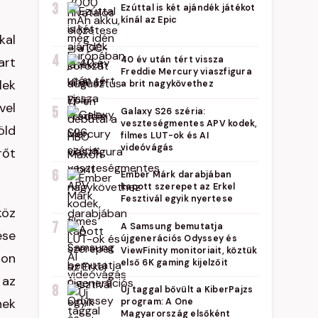
3
Ezúttal is két ajándék játékot
kínál az Epic
kal
4
art
40 év után tért vissza
Freddie Mercury viaszfigura
lek
a brit nagykövethez
vel
5
Galaxy S26 széria:
veszteségmentes APV kodek,
öld
filmes LUT-ok és AI
videóvágás
rőt
6
Ember Márk darabjában
kapott szerepet az Erkel
Fesztivál egyik nyertese
köz
7
A Samsung bemutatja
ése
újgenerációs Odyssey és
ViewFinity monitoriait, köztük
don
első 6K gaming kijelzőit
 az
8
Új taggal bővült a KiberPajzs
nek
program: A One
Magyarország elsőként