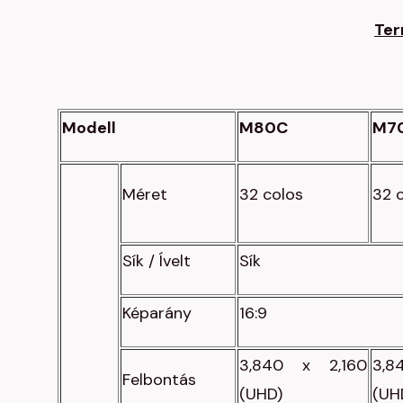
Ter
Modell
M80C
M7
Méret
32 colos
32 
Sík / Ívelt
Sík
Képarány
16:9
3,840 x 2,160
3,8
Felbontás
(UHD)
(UH