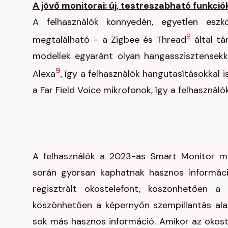
A jövő monitorai: új, testreszabható funkció
A felhasználók könnyedén, egyetlen eszkö
8
megtalálható – a Zigbee és Thread
által t
modellek egyaránt olyan hangasszisztensekk
9
Alexa
, így a felhasználók hangutasításokkal i
a Far Field Voice mikrofonok, így a felhasznál
A felhasználók a 2023-as Smart Monitor mo
során gyorsan kaphatnak hasznos informáci
regisztrált okostelefont, köszönhetően a
köszönhetően a képernyőn szempillantás alat
sok más hasznos információ. Amikor az okoste