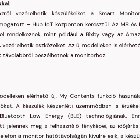
kkal
zről vezérelhetik készülékeiket a Smart Monito
ámogatott – Hub IoT központon keresztül. Az M8 és
el rendelkeznek, mint például a Bixby vagy az Ama
s vezérelhetik eszközeiket. Az új modelleken is elérhet
ók távolabbról beszélhetnek a monitorhoz.
delleken elérhető új, My Contents funkció használ
ókat. A készülék készenléti üzemmódban is érzékel
 Bluetooth Low Energy (BLE) technológiának. En
t jelennek meg a felhasználó fényképei, az időjárás
lefon a monitor hatótávolságán kívülre esik, a készü