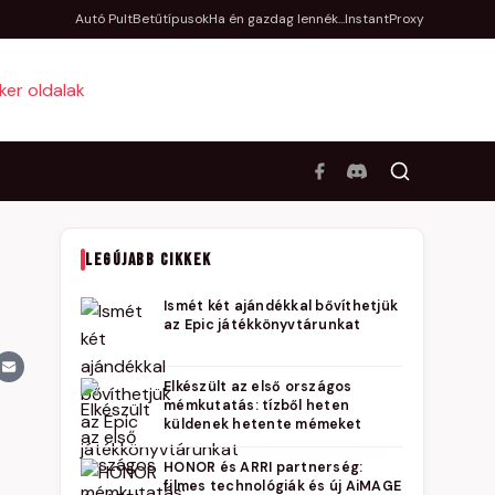
Autó Pult
Betűtípusok
Ha én gazdag lennék...
InstantProxy
LEGÚJABB CIKKEK
Ismét két ajándékkal bővíthetjük
az Epic játékkönyvtárunkat
Elkészült az első országos
mémkutatás: tízből heten
küldenek hetente mémeket
HONOR és ARRI partnerség:
filmes technológiák és új AiMAGE