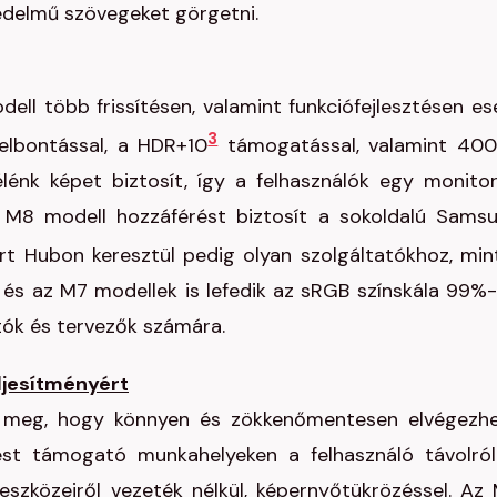
edelmű szövegeket görgetni.
l több frissítésen, valamint funkciófejlesztésen es
3
felbontással, a HDR+10
támogatással, valamint 400
lénk képet biztosít, így a felhasználók egy monito
z M8 modell hozzáférést biztosít a sokoldalú Sams
t Hubon keresztül pedig olyan szolgáltatókhoz, min
 és az M7 modellek is lefedik az sRGB színskála 99%-
tók és tervezők számára.
ljesítményért
ák meg, hogy könnyen és zökkenőmentesen elvégezh
st támogató munkahelyeken a felhasználó távolról
eszközeiről vezeték nélkül, képernyőtükrözéssel. Az