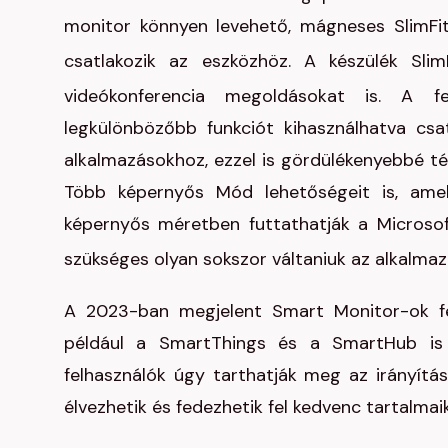
monitor könnyen levehető, mágneses SlimFit
csatlakozik az eszközhöz. A készülék Slim
videókonferencia megoldásokat is. A f
legkülönbözőbb funkciót kihasználhatva c
alkalmazásokhoz, ezzel is gördülékenyebbé té
Több képernyős Mód lehetőségeit is, amel
képernyős méretben futtathatják a Microsof
szükséges olyan sokszor váltaniuk az alkalma
A 2023-ban megjelent Smart Monitor-ok fel
például a SmartThings és a SmartHub is ú
felhasználók úgy tarthatják meg az irányítás
élvezhetik és fedezhetik fel kedvenc tartalmai