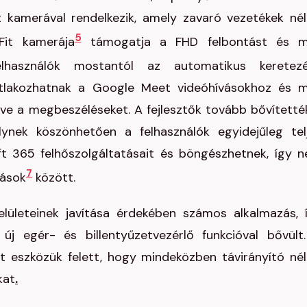
 kamerával rendelkezik, amely zavaró vezetékek nél
5
Fit kamerája
támogatja a FHD felbontást és 
elhasználók mostantól az automatikus keretez
satlakozhatnak a Google Meet videóhívásokhoz és 
ve a megbeszéléseket. A fejlesztők tovább bővítetté
ynek köszönhetően a felhasználók egyidejűleg tel
t 365 felhőszolgáltatásait és böngészhetnek, így 
7
zások
között.
ületeinek javítása érdekében számos alkalmazás, 
j egér- és billentyűzetvezérlő funkcióval bővült
t eszközük felett, hogy mindeközben távirányító nél
kat
.