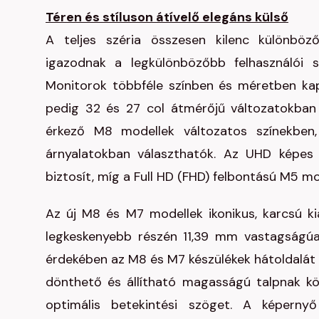
Téren és stíluson átívelő elegáns külső
A teljes széria összesen kilenc különböz
igazodnak a legkülönbözőbb felhasználói
Monitorok többféle színben és méretben ka
pedig 32 és 27 col átmérőjű változatokban 
érkező M8 modellek változatos színekben,
árnyalatokban választhatók. Az UHD képes
biztosít, míg a Full HD (FHD) felbontású M5 mo
Az új M8 és M7 modellek ikonikus, karcsú kia
legkeskenyebb részén 11,39 mm vastagságúa
érdekében az M8 és M7 készülékek hátoldalát 
dönthető és állítható magasságú talpnak kö
optimális betekintési szöget. A képerny