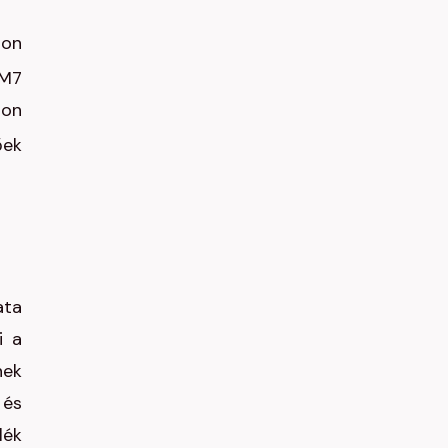
ron
 M7
zon
őek
ata
i a
nek
 és
lék