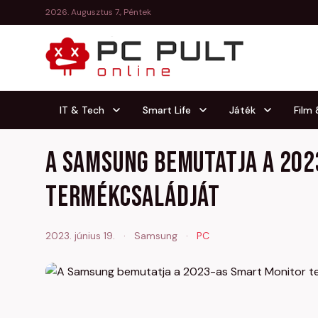
2026. Augusztus 7., Péntek
IT & Tech
Smart Life
Játék
Film
A Samsung bemutatja a 202
termékcsaládját
2023. június 19.
·
Samsung
·
PC