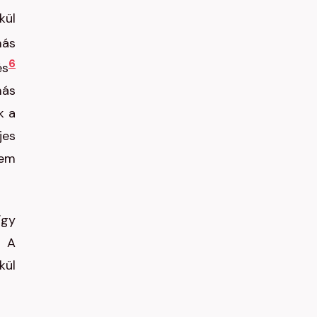
kül
más
6
és
más
k a
jes
nem
így
. A
kül