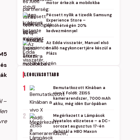
motor érkezik a mobilokba
Pécsett nyílik a tizedik Samsung
Experience Store –
nyitóhétvégén 20%
kedvezménnyel
Az Edda visszatér, Manuel első
önálló nagykoncertjére készül a
 M5
Plázs
 és
ják
LEGOLVASOTTABB
1
Bemutatkozott Kínában a
vivo X Fold6: ZEISS
kamerarendszer, 7000 mAh
l
–
akku, még idén Európában
len
2
Megérkezett a Lámpások
yre
hivatalos előzetese – a DC-
sorozat augusztus 17-én
debütál a HBO Maxon