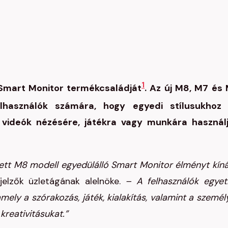
1
Smart Monitor termékcsaládját
. Az új M8, M7 és
lhasználók számára, hogy egyedi stílusukhoz
r videók nézésére, játékra vagy munkára használ
tett M8 modell egyedülálló Smart Monitor élményt kíná
elzők üzletágának alelnöke.
– A felhasználók egyet
ely a szórakozás, játék, kialakítás, valamint a személ
kreativitásukat.”