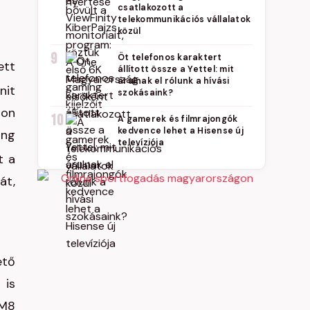
csatlakozott a
telekommunikációs vállalatok
közül
9
Öt telefonos karaktert
ett
állított össze a Yettel: mit
árulnak el rólunk a hívási
nit
szokásaink?
ron
10
A gamerek és filmrajongók
kedvence lehet a Hisense új
ung
televíziója
t a
át,
ető
 is
 M8