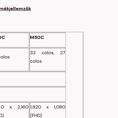
mékjellemzők
0C
M50C
32 colos, 27
colos
colos
40 x 2,160
1,920 x 1,080
D)
(FHD)