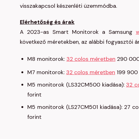
visszakapcsol készenléti üzemmódba.
Elérhetőség és árak
A 2023-as Smart Monitorok a Samsung
w
következő méretekben, az alábbi fogyasztói á
M8 monitorok:
32 colos méretben
290 000 
M7 monitorok:
32 colos méretben
199 900 
M5 monitorok (LS32CM500 kiadása):
32 c
forint
M5 monitorok (LS27CM501 kiadása): 27 co
forint