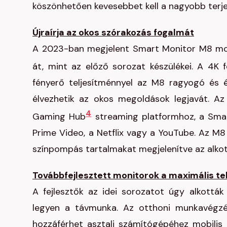
köszönhetően kevesebbet kell a nagyobb terj
Újraírja az okos szórakozás fogalmát
A 2023-ban megjelent Smart Monitor M8 model
át, mint az előző sorozat készülékei. A 4K 
fényerő teljesítménnyel az M8 ragyogó és é
élvezhetik az okos megoldások legjavát. A
4
Gaming Hub
streaming platformhoz, a Smar
Prime Video, a Netflix vagy a YouTube. Az M8
színpompás tartalmakat megjelenítve az alko
Továbbfejlesztett monitorok a maximális te
A fejlesztők az idei sorozatot úgy alkott
legyen a távmunka. Az otthoni munkavégzé
hozzáférhet asztali számítógépéhez mobilis 