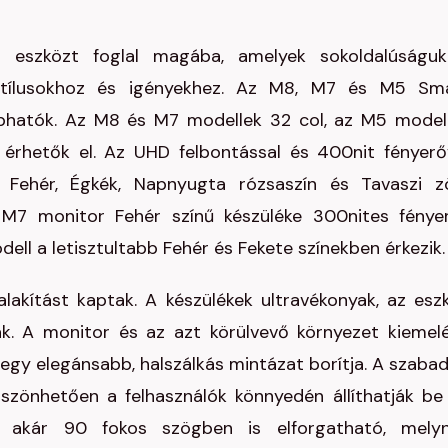
ő eszközt foglal magába, amelyek sokoldalúságuk
 stílusokhoz és igényekhez. Az M8, M7 és M5 Sm
phatók. Az M8 és M7 modellek 32 col, az M5 model
érhetők el. Az UHD felbontással és 400nit fényerő
 Fehér, Égkék, Napnyugta rózsaszín és Tavaszi z
 M7 monitor Fehér színű készüléke 300nites fénye
dell a letisztultabb Fehér és Fekete színekben érkezik.
lakítást kaptak. A készülékek ultravékonyak, az esz
k. A monitor és az azt körülvevő környezet kiemel
egy elegánsabb, halszálkás mintázat borítja. A szaba
szönhetően a felhasználók könnyedén állíthatják be
ő akár 90 fokos szögben is elforgatható, mely