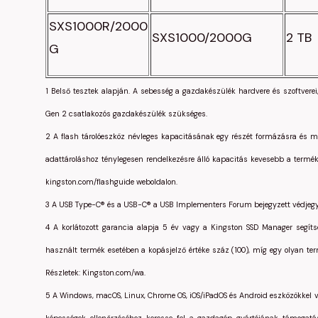
SXS1000R/2000
SXS1000/2000G
2 TB
G
1 Belső tesztek alapján. A sebesség a gazdakészülék hardvere és szoftvere
Gen 2 csatlakozós gazdakészülék szükséges.
2 A flash tárolóeszköz névleges kapacitásának egy részét formázásra és má
adattároláshoz ténylegesen rendelkezésre álló kapacitás kevesebb a terméke
kingston.com/flashguide weboldalon.
3 A USB Type-C® és a USB-C® a USB Implementers Forum bejegyzett védjegy
4 A korlátozott garancia alapja 5 év vagy a Kingston SSD Manager segít
használt termék esetében a kopásjelző értéke száz (100), míg egy olyan term
Részletek: Kingston.com/wa.
5 A Windows, macOS, Linux, Chrome OS, iOS/iPadOS és Android eszközökkel va