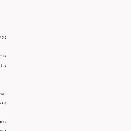
B 3.2
rt az
ját a
g nem
 (1).
ől (a