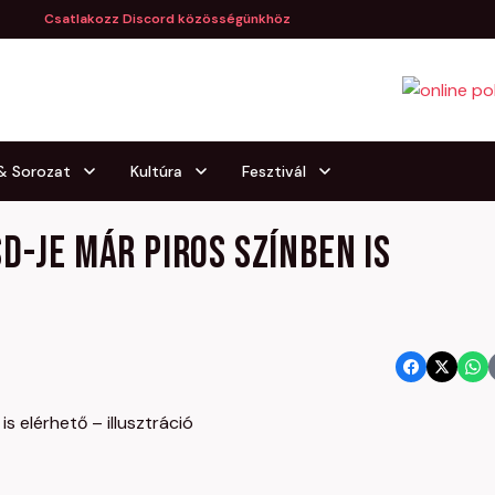
Csatlakozz Discord közösségünkhöz
 & Sorozat
Kultúra
Fesztivál
D-je már piros színben is