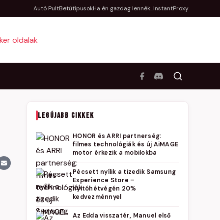
Autó Pult
Betűtípusok
Ha én gazdag lennék...
InstantProxy
LEGÚJABB CIKKEK
HONOR és ARRI partnerség:
filmes technológiák és új AiMAGE
motor érkezik a mobilokba
Pécsett nyílik a tizedik Samsung
Experience Store –
nyitóhétvégén 20%
kedvezménnyel
Az Edda visszatér, Manuel első