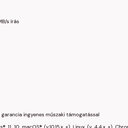
B/s írás
s garancia ingyenes műszaki támogatással
® 11, 10, macOS® (v.10.15.x +), Linux (v. 4.4.x +), Chr