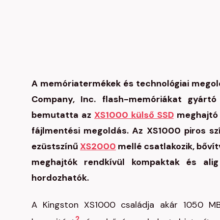
A memóriatermékek és technológiai megold
Company, Inc. flash-memóriákat gyártó 
bemutatta az
XS1000 külső SSD
meghajtó ú
fájlmentési megoldás. Az XS1000 piros szí
ezüstszínű
XS2000
mellé csatlakozik, bőví
meghajtók rendkívül kompaktak és al
hordozhatók.
A Kingston XS1000 családja akár 1050 MB/
2