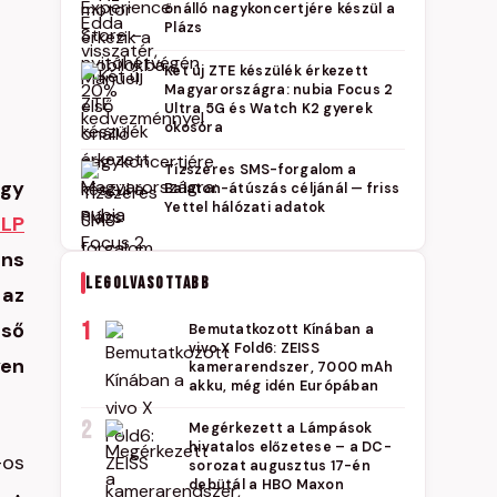
önálló nagykoncertjére készül a
Plázs
Két új ZTE készülék érkezett
Magyarországra: nubia Focus 2
Ultra 5G és Watch K2 gyerek
okosóra
Tízszeres SMS-forgalom a
ogy
Balaton-átúszás céljánál — friss
Yettel hálózati adatok
LLP
áns
LEGOLVASOTTABB
az
lső
1
Bemutatkozott Kínában a
vivo X Fold6: ZEISS
yen
kamerarendszer, 7000 mAh
akku, még idén Európában
2
Megérkezett a Lámpások
hivatalos előzetese – a DC-
-os
sorozat augusztus 17-én
debütál a HBO Maxon