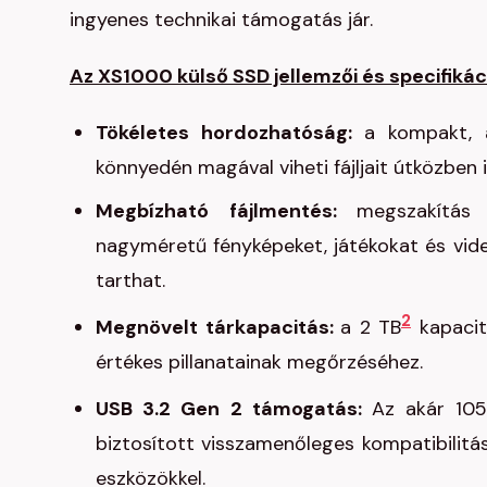
ingyenes technikai támogatás jár.
Az XS1000 külső SSD jellemzői és specifikáci
Tökéletes hordozhatóság:
a kompakt, a
könnyedén magával viheti fájljait útközben i
Megbízható fájlmentés:
megszakítás
nagyméretű fényképeket, játékokat és vid
tarthat.
2
Megnövelt tárkapacitás:
a 2 TB
kapacitá
értékes pillanatainak megőrzéséhez.
USB 3.2 Gen 2 támogatás:
Az akár 10
biztosított visszamenőleges kompatibilit
eszközökkel.