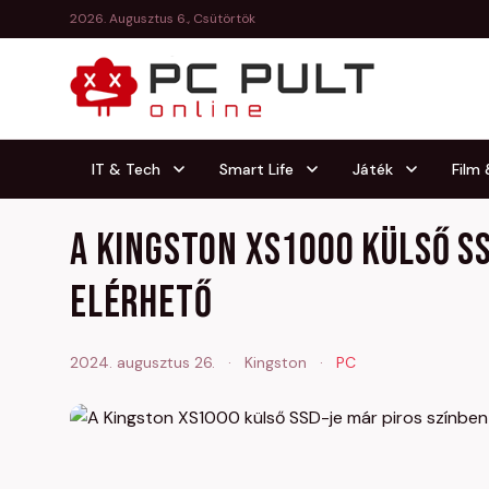
2026. Augusztus 6., Csütörtök
IT & Tech
Smart Life
Játék
Film
A Kingston XS1000 külső SS
elérhető
2024. augusztus 26.
·
Kingston
·
PC