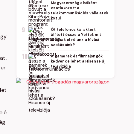
Magyarország elsőként
csatlakozott a
telekommunikációs vállalatok
közül
9
Öt telefonos karaktert
állított össze a Yettel: mit
így
árulnak el rólunk a hívási
szokásaink?
10
A gamerek és filmrajongók
at,
kedvence lehet a Hisense új
ben
televíziója
let
elé
égi