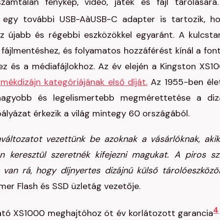
zámtalan fénykép, videó, játék és fájl tárolására
 egy további USB-AàUSB-C adapter is tartozik, h
 újabb és régebbi eszközökkel egyaránt. A kulcsta
ájlmentéshez, és folyamatos hozzáférést kínál a fon
z és a médiafájlokhoz. Az év elején a Kingston XS1
mékdizájn kategóriájának első díját.
Az 1955-ben éle
egnagyobb és legelismertebb megmérettetése a diz
ályázat érkezik a világ mintegy 60 országából.
változatot vezettünk be azoknak a vásárlóknak, akik
 keresztül szeretnék kifejezni magukat. A piros sz
van rá, hogy díjnyertes dizájnú külső tárolóeszközö
mer Flash és SSD üzletág vezetője.
4
ató XS1000 meghajtóhoz öt év korlátozott garancia