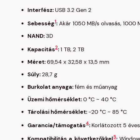
Interfész:
USB 3.2 Gen 2
1
Sebesség
:
Akár 1050 MB/s olvasás, 1000 M
NAND:
3D
2
Kapacitás
:
1 TB, 2 TB
Méret:
69,54 x 32,58 x 13,5 mm
Súly:
28,7 g
Burkolat anyaga:
fém és műanyag
Üzemi hőmérséklet:
0 °C ~ 40 °C
Tárolási hőmérséklet:
-20 °C ~ 85 °C
4
Garancia/támogatás
:
Korlátozott 5 éve
5
Kompatibilitás
a következőkkel
:
Windows