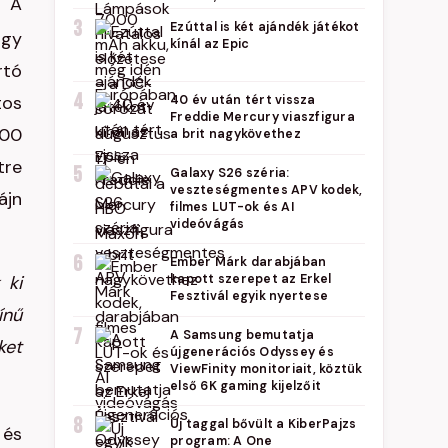
. A
3
Ezúttal is két ajándék játékot
ogy
kínál az Epic
rtó
4
tos
40 év után tért vissza
Freddie Mercury viaszfigura
000
a brit nagykövethez
tre
5
Galaxy S26 széria:
veszteségmentes APV kodek,
ájn
filmes LUT-ok és AI
videóvágás
6
Ember Márk darabjában
 ki
kapott szerepet az Erkel
Fesztivál egyik nyertese
ínű
7
A Samsung bemutatja
ket
újgenerációs Odyssey és
ViewFinity monitoriait, köztük
első 6K gaming kijelzőit
8
Új taggal bővült a KiberPajzs
és
program: A One