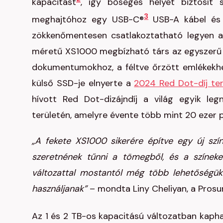
kapacitást
, így bőséges helyet biztosít s
3
meghajtóhoz egy USB-C®
USB-A kábel és
zökkenőmentesen csatlakoztatható legyen az
méretű XS1000 megbízható társ az egyszerű f
dokumentumokhoz, a féltve őrzött emlékekhe
külső SSD-je elnyerte a
2024 Red Dot-díj ter
hívott Red Dot-dizájndíj a világ egyik l
területén, amelyre évente több mint 20 ezer p
„A fekete XS1000 sikerére építve egy új szín
szeretnének tűnni a tömegből, és a színeken
változattal mostantól még több lehetőségük 
használjanak”
– mondta Liny Cheliyan, a Prosu
Az 1 és 2 TB-os kapacitású változatban kaph