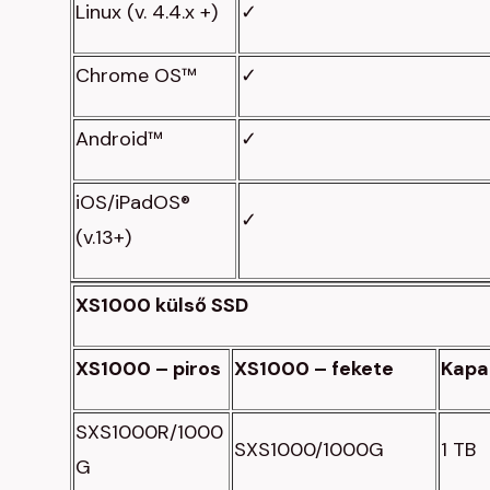
Linux (v. 4.4.x +)
✓
Chrome OS™
✓
Android™
✓
iOS/iPadOS®
✓
(v.13+)
XS1000 külső SSD
XS1000 – piros
XS1000 – fekete
Kapa
SXS1000R/1000
SXS1000/1000G
1 TB
G