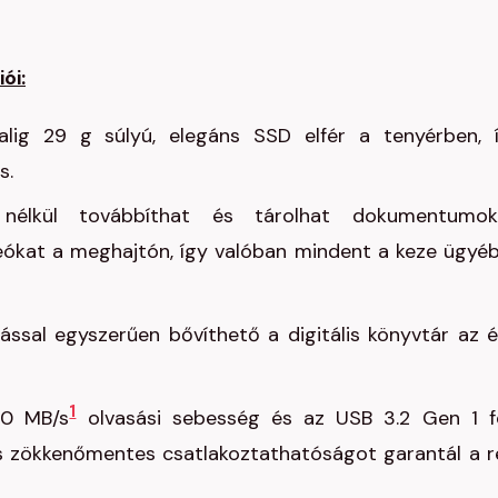
ói:
lig 29 g súlyú, elegáns SSD elfér a tenyérben, 
s.
 nélkül továbbíthat és tárolhat dokumentumok
eókat a meghajtón, így valóban mindent a keze ügyé
ssal egyszerűen bővíthető a digitális könyvtár az é
1
50 MB/s
olvasási sebesség és az USB 3.2 Gen 1 f
ás zökkenőmentes csatlakoztathatóságot garantál a r