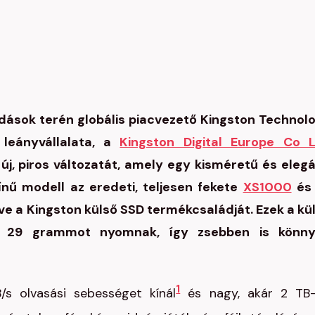
ások terén globális piacvezető Kingston Technol
leányvállalata, a
Kingston Digital Europe Co 
j, piros változatát, amely egy kisméretű és eleg
nű modell az eredeti, teljesen fekete
XS1000
és 
tve a Kingston külső SSD termékcsaládját. Ezek a kü
ig 29 grammot nyomnak, így zsebben is könn
1
s olvasási sebességet kínál
és nagy, akár 2 TB