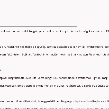
i, valamint a használat függvényében változhat. Az optimális sebességek eléréséhez US
s funkciókhoz használja az egység, ezért az adattárolására nem áll rendelkezésre. Ezé
ken feltüntetett értéknél. További információért tekintse át a Kingston Flash-útmutató
ei.
ségével megtalálható „SSD Life Remaining” (SSD fennmaradó élettartama). Egy új, mé
ék esetében, amely elérte a programtörlési ciklusok határértékét, a kopásjelző értéke egy
ló kompatibilitás eltérő lehet, és nagymértékben függ a gazdagép szoftverétől/hardverét