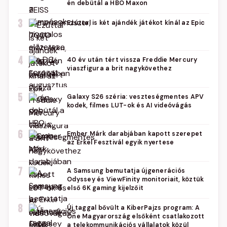
én debütál a HBO Maxon
3
Ezúttal is két ajándék játékot kínál az Epic
4
40 év után tért vissza Freddie Mercury
viaszfigura a brit nagykövethez
5
Galaxy S26 széria: veszteségmentes APV
kodek, filmes LUT-ok és AI videóvágás
6
Ember Márk darabjában kapott szerepet
az Erkel Fesztivál egyik nyertese
7
A Samsung bemutatja újgenerációs
Odyssey és ViewFinity monitoriait, köztük
első 6K gaming kijelzőit
8
Új taggal bővült a KiberPajzs program: A
One Magyarország elsőként csatlakozott
a telekommunikációs vállalatok közül