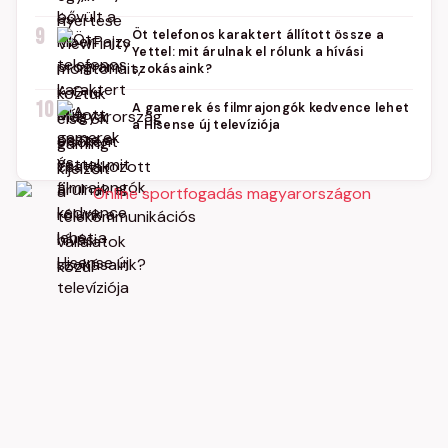
9
Öt telefonos karaktert állított össze a
Yettel: mit árulnak el rólunk a hívási
szokásaink?
10
A gamerek és filmrajongók kedvence lehet
a Hisense új televíziója