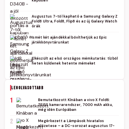
kapuban
Augusztus 7-től kapható a Samsung Galaxy Z
Fold8 Ultra, Fold8, Flip8 és az új Galaxy Watch
órák
Ismét két ajándékkal bővíthetjük az Epic
játékkönyvtárunkat
Elkészült az első országos mémkutatás: tízből
heten küldenek hetente mémeket
LEGOLVASOTTABB
1
Bemutatkozott Kínában a vivo X Fold6:
ZEISS kamerarendszer, 7000 mAh akku,
még idén Európában
2
Megérkezett a Lámpások hivatalos
előzetese – a DC-sorozat augusztus 17-