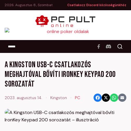
2026. Augusztus 8., Szombat
Csatlakozz Discord közösségünkhöz
A Kingston USB-C csatlakozós
meghajtóval bővíti IronKey Keypad 200
sorozatát
2023. augusztus 14.
·
Kingston
·
PC