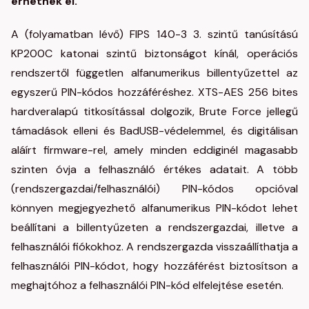
érhetnek el.
A (folyamatban lévő) FIPS 140-3 3. szintű tanúsítású
KP200C katonai szintű biztonságot kínál, operációs
rendszertől független alfanumerikus billentyűzettel az
egyszerű PIN-kódos hozzáféréshez. XTS-AES 256 bites
hardveralapú titkosítással dolgozik, Brute Force jellegű
támadások elleni és BadUSB-védelemmel, és digitálisan
aláírt firmware-rel, amely minden eddiginél magasabb
szinten óvja a felhasználó értékes adatait. A több
(rendszergazdai/felhasználói) PIN-kódos opcióval
könnyen megjegyezhető alfanumerikus PIN-kódot lehet
beállítani a billentyűzeten a rendszergazdai, illetve a
felhasználói fiókokhoz. A rendszergazda visszaállíthatja a
felhasználói PIN-kódot, hogy hozzáférést biztosítson a
meghajtóhoz a felhasználói PIN-kód elfelejtése esetén.