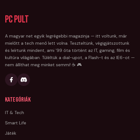
PC Pult
A magyar net egyik legrégebbi magazinja — itt voltunk, már
mielőtt a tech menő lett volna. Teszteltünk, végigjátszottunk
és leírtunk mindent, ami '99 óta történt az IT, gaming, film és
kultúra világában. Túléltük a dial-upot, a Flash-t és az IE6-ot —
nem állíthat meg minket semmi! ☕ 🎮
Kategóriák
IT & Tech
Smart Life
Játék