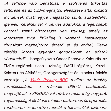
„A felhőbe való behatolás, a szoftveres titkosítás
feltörése és az USB-meghajtók elvesztése által okozott
incidensek miatt egyre magasabb szintű adatvédelmi
igények merülnek fel. A kényes adatoknál a legerősebb
katonai szintű biztonságra van szükség, amely az
interneten kívül, fizikailag is védhető, hardveresen
titkosított meghajtókon érhető el, és átvitel, illetve
tárolás közben egyaránt gondoskodik az adatok
védelméről"
– hangsúlyozta Oscar Escayola Kaloudis, az
EMEA-régióbeli flash üzletág DACH-régióért, Közel-
Keletért és Afrikáért, Görögországért és Izraelért felelős
vezetője.
„A
Vault Privacy 50C
mellett az IronKey
termékcsaládot a második USB-C csatlakozós
meghajtóval, a KP200C-vel bővítve most még nagyobb
rugalmasságot kínálunk minden platformon és operációs
rendszeren, és lehetővé tesszük a felhasználók számára,