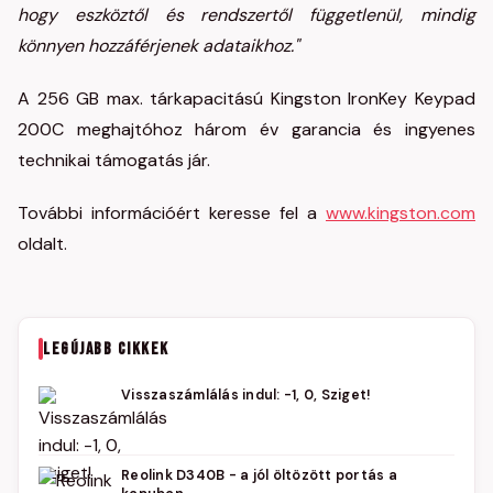
hogy eszköztől és rendszertől függetlenül, mindig
könnyen hozzáférjenek adataikhoz."
A 256 GB max. tárkapacitású Kingston IronKey Keypad
200C meghajtóhoz három év garancia és ingyenes
technikai támogatás jár.
További információért keresse fel a
www.kingston.com
oldalt.
LEGÚJABB CIKKEK
Visszaszámlálás indul: -1, 0, Sziget!
Reolink D340B - a jól öltözött portás a