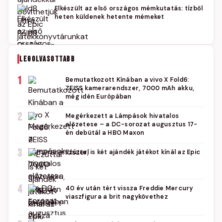
Elkészült az első országos mémkutatás: tízből
heten küldenek hetente mémeket
LEGOLVASOTTABB
1
Bemutatkozott Kínában a vivo X Fold6:
ZEISS kamerarendszer, 7000 mAh akku,
még idén Európában
2
Megérkezett a Lámpások hivatalos
előzetese – a DC-sorozat augusztus 17-
én debütál a HBO Maxon
3
Ezúttal is két ajándék játékot kínál az Epic
4
40 év után tért vissza Freddie Mercury
viaszfigura a brit nagykövethez