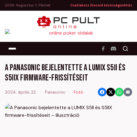
2026. Augusztus 7., Péntek
Csatlakozz Discord közösségünkhöz
A Panasonic bejelentette a LUMIX S5II és
S5IIX firmware-frissítéseit
2024. április 22.
·
Panasonic
·
Fotó