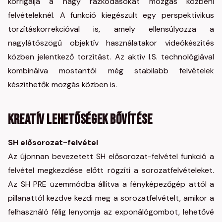
korrigálja a nagy rázkódásokat mozgás közbeni
felvételeknél. A funkció kiegészült egy perspektivikus
torzításkorrekcióval is, amely ellensúlyozza a
nagylátószögű objektív használatakor videókészítés
közben jelentkező torzítást. Az aktív I.S. technológiával
kombinálva mostantól még stabilabb felvételek
készíthetők mozgás közben is.
Kreatív lehetőségek bővítése
SH elősorozat-felvétel
Az újonnan bevezetett SH elősorozat-felvétel funkció a
felvétel megkezdése előtt rögzíti a sorozatfelvételeket.
Az SH PRE üzemmódba állítva a fényképezőgép attól a
pillanattól kezdve kezdi meg a sorozatfelvételt, amikor a
felhasználó félig lenyomja az exponálógombot, lehetővé