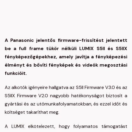
A Panasonic jelentős firmware-frissítést jelentett
be a full frame tükör nélküli LUMIX S5II és S5IIX
fényképezőgépekhez, amely javítja a fényképezési
élményt és bővíti fényképek és videók megosztási
funkcióit.
Az alkotók igényeire hallgatva az S5II Firmware V3.0 és az
S5IIX Firmware V2.0 nagyobb hatékonyságot biztosít a
gyártási és az utómunkafolyamatokban, és ezzel időt és
költséget takaríthat meg.
A LUMIX elkötelezett, hogy folyamatos támogatást