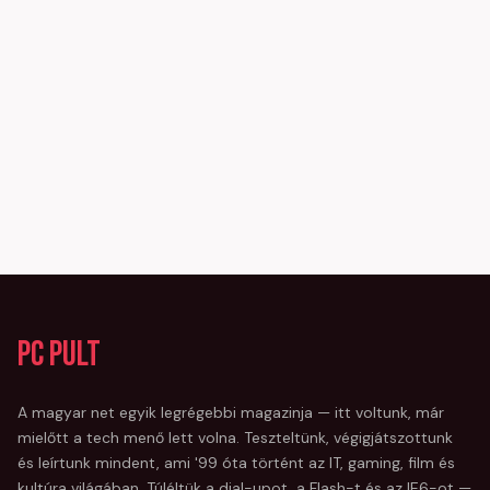
PC Pult
A magyar net egyik legrégebbi magazinja — itt voltunk, már
mielőtt a tech menő lett volna. Teszteltünk, végigjátszottunk
és leírtunk mindent, ami '99 óta történt az IT, gaming, film és
kultúra világában. Túléltük a dial-upot, a Flash-t és az IE6-ot —