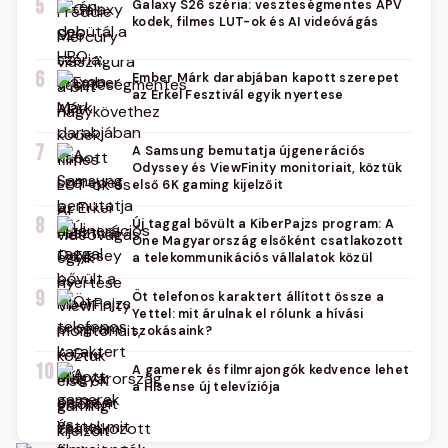
5
Galaxy S26 széria: veszteségmentes APV
kodek, filmes LUT-ok és AI videóvágás
6
Ember Márk darabjában kapott szerepet
az Erkel Fesztivál egyik nyertese
7
A Samsung bemutatja újgenerációs
Odyssey és ViewFinity monitoriait, köztük
első 6K gaming kijelzőit
8
Új taggal bővült a KiberPajzs program: A
One Magyarország elsőként csatlakozott
a telekommunikációs vállalatok közül
9
Öt telefonos karaktert állított össze a
Yettel: mit árulnak el rólunk a hívási
szokásaink?
10
A gamerek és filmrajongók kedvence lehet
a Hisense új televíziója