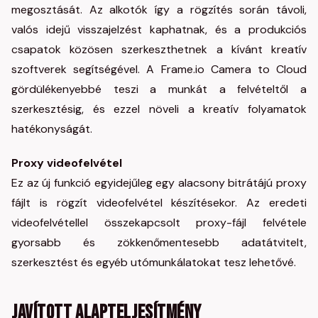
megosztását. Az alkotók így a rögzítés során távoli,
valós idejű visszajelzést kaphatnak, és a produkciós
csapatok közösen szerkeszthetnek a kívánt kreatív
szoftverek segítségével. A Frame.io Camera to Cloud
gördülékenyebbé teszi a munkát a felvételtől a
szerkesztésig, és ezzel növeli a kreatív folyamatok
hatékonyságát.
Proxy videofelvétel
Ez az új funkció egyidejűleg egy alacsony bitrátájú proxy
fájlt is rögzít videofelvétel készítésekor. Az eredeti
videofelvétellel összekapcsolt proxy-fájl felvétele
gyorsabb és zökkenőmentesebb adatátvitelt,
szerkesztést és egyéb utómunkálatokat tesz lehetővé.
Javított alapteljesítmény