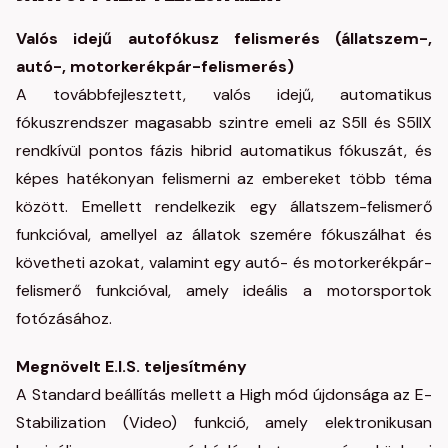
Valós idejű autofókusz felismerés (állatszem-,
autó-, motorkerékpár-felismerés)
A továbbfejlesztett, valós idejű, automatikus
fókuszrendszer magasabb szintre emeli az S5II és S5IIX
rendkívül pontos fázis hibrid automatikus fókuszát, és
képes hatékonyan felismerni az embereket több téma
között. Emellett rendelkezik egy állatszem-felismerő
funkcióval, amellyel az állatok szemére fókuszálhat és
követheti azokat, valamint egy autó- és motorkerékpár-
felismerő funkcióval, amely ideális a motorsportok
fotózásához.
Megnövelt E.I.S. teljesítmény
A Standard beállítás mellett a High mód újdonsága az E-
Stabilization (Video) funkció, amely elektronikusan