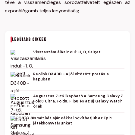
téve a visszamenőleges sorozatfelvételt egészen az
exponálógomb teljes lenyomásáig.
LEGÚJABB CIKKEK
Visszaszámlálás indul: -1, 0, Sziget!
Reolink D340B - a jól öltözött portás a
kapuban
Augusztus 7-től kapható a Samsung Galaxy Z
Fold8 Ultra, Fold8, Flip8 és az új Galaxy Watch
órák
Ismét két ajándékkal bővíthetjük az Epic
játékkönyvtárunkat