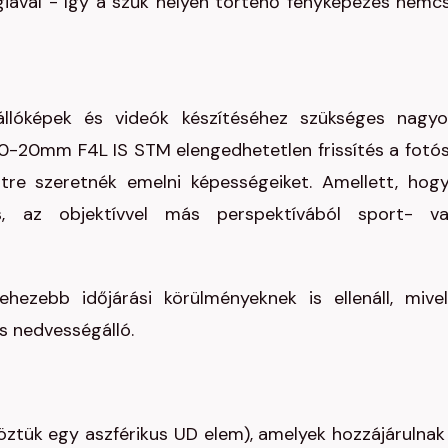
ógiával - így a szűk helyen történő fényképezés nemc
állóképek és videók készítéséhez szükséges nagy
 10-20mm F4L IS STM elengedhetetlen frissítés a fotó
tre szeretnék emelni képességeiket. Amellett, hog
s, az objektívvel más perspektívából sport- v
ebb időjárási körülményeknek is ellenáll, mive
és nedvességálló.
öztük egy aszférikus UD elem), amelyek hozzájárulnak