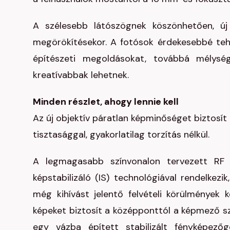
A szélesebb látószögnek köszönhetően, ú
megörökítésekor. A fotósok érdekesebbé tehet
építészeti megoldásokat, továbbá mélysé
kreatívabbak lehetnek.
Minden részlet, ahogy lennie kell
Az új objektív páratlan képminőséget biztosít
tisztasággal, gyakorlatilag torzítás nélkül.
A legmagasabb színvonalon tervezett RF 
képstabilizáló (IS) technológiával rendelkezi
még kihívást jelentő felvételi körülmények 
képeket biztosít a középponttól a képmező szé
egy vázba épített stabilizált fényképezőg