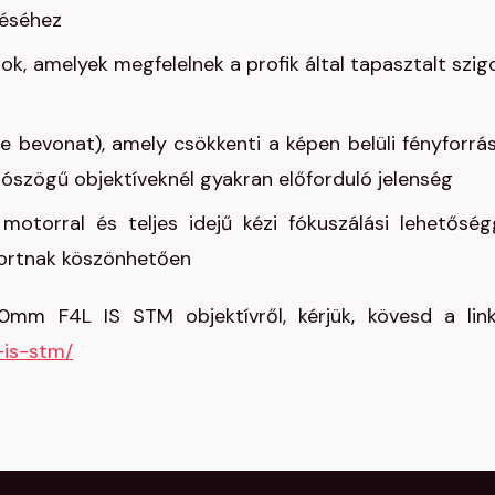
réséhez
gok, amelyek megfelelnek a profik által tapasztalt szig
e bevonat), amely csökkenti a képen belüli fényforrá
tószögű objektíveknél gyakran előforduló jelenség
otorral és teljes idejű kézi fókuszálási lehetőség
portnak köszönhetően
mm F4L IS STM objektívről, kérjük, kövesd a link
-is-stm/