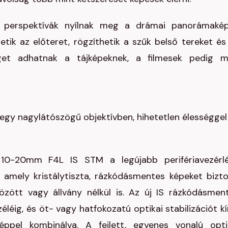
j perspektívák nyílnak meg a drámai panorámaké
ik az előteret, rögzíthetik a szűk belső tereket és
get adhatnak a tájképeknek, a filmesek pedig 
 egy nagylátószögű objektívben, hihetetlen élességgel
10-20mm F4L IS STM a legújabb perifériavezérl
k, amely kristálytiszta, rázkódásmentes képeket bizto
között vagy állvány nélkül is. Az új IS rázkódásmen
léig, és öt- vagy hatfokozatú optikai stabilizációt kí
éppel kombinálva. A fejlett, egyenes vonalú opti