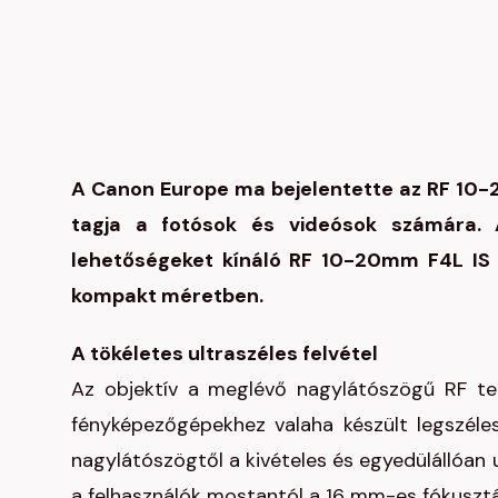
A Canon Europe ma bejelentette az RF 10-
tagja a fotósok és videósok számára. A
lehetőségeket kínáló RF 10-20mm F4L IS 
kompakt méretben.
A tökéletes ultraszéles felvétel
Az objektív a meglévő nagylátószögű RF te
fényképezőgépekhez valaha készült legszél
nagylátószögtől a kivételes és egyedülállóan
a felhasználók mostantól a 16 mm-es fókusztá