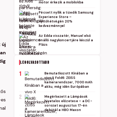
motor érkezik a mobilokba
Pécsett nyílik a tizedik Samsung
Experience Store –
nyitóhétvégén 20%
kedvezménnyel
Az Edda visszatér, Manuel első
önálló nagykoncertjére készül a
 új
Plázs
lan
dig
LEGOLVASOTTABB
1
Bemutatkozott Kínában a
vivo X Fold6: ZEISS
kamerarendszer, 7000 mAh
akku, még idén Európában
zős
2
Megérkezett a Lámpások
-es
hivatalos előzetese – a DC-
sorozat augusztus 17-én
mal
debütál a HBO Maxon