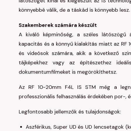
látószöget kínál és kiegészült az IS technol
könnyebbé válik, de a táskád is könnyebb lesz.
Szakemberek számára készült
A kiváló képminőség, a széles látószögű 
kapacitás és a könnyű kialakítás miatt az RF
és videósok számára, akik a következő szin
tájképekhez vagy az építészethez ideáli
dokumentumfilmeket is megörökíthetsz.
Az RF 10-20mm F4L IS STM még a legnehez
professzionális felhasználás érdekében por-, 
Legfontosabb jellemzők és tulajdonságok:
Aszférikus, Super UD és UD lencsetagok (k