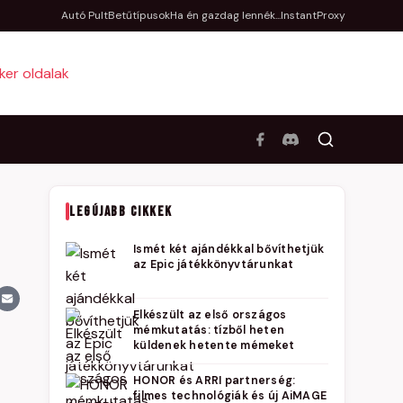
Autó Pult
Betűtípusok
Ha én gazdag lennék...
InstantProxy
LEGÚJABB CIKKEK
Ismét két ajándékkal bővíthetjük
az Epic játékkönyvtárunkat
Elkészült az első országos
mémkutatás: tízből heten
küldenek hetente mémeket
HONOR és ARRI partnerség:
filmes technológiák és új AiMAGE