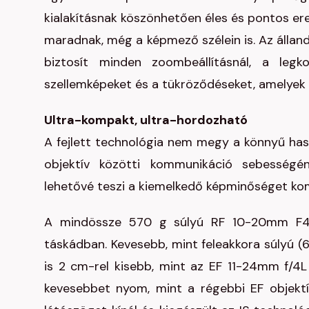
kialakításnak köszönhetően éles és pontos e
maradnak, még a képmező szélein is. Az állan
biztosít minden zoombeállításnál, a legk
szellemképeket és a tükröződéseket, amelyek a
Ultra-kompakt, ultra-hordozható
A fejlett technológia nem megy a könnyű has
objektív közötti kommunikáció sebességén
lehetővé teszi a kiemelkedő képminőséget kom
A mindössze 570 g súlyú RF 10-20mm F4L
táskádban. Kevesebb, mint feleakkora súlyú 
is 2 cm-rel kisebb, mint az EF 11-24mm f/4L
kevesebbet nyom, mint a régebbi EF objekt