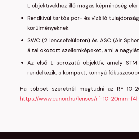
L objektívekhez illő magas képminőség elé
Rendkívül tartós por- és vízálló tulajdonsá
körülményeknek
SWC (2 lencsefelületen) és ASC (Air Spher
által okozott szellemképeket, ami a nagylá
Az első L sorozatú objektív, amely STM m
rendelkezik, a kompakt, könnyű fókuszcso
Ha többet szeretnél megtudni az RF 10-20
https://www.canon.hu/lenses/rf-10-20mm-f4l