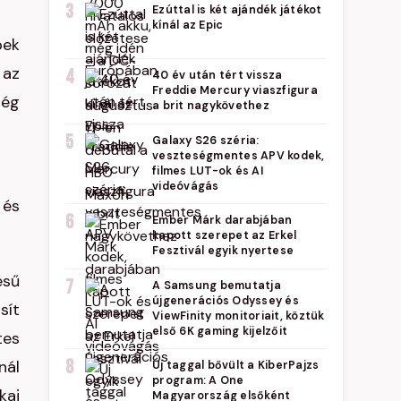
3
Ezúttal is két ajándék játékot
kínál az Epic
pek
 az
4
40 év után tért vissza
Freddie Mercury viaszfigura
még
a brit nagykövethez
5
Galaxy S26 széria:
veszteségmentes APV kodek,
filmes LUT-ok és AI
videóvágás
 és
6
Ember Márk darabjában
kapott szerepet az Erkel
Fesztivál egyik nyertese
ésű
7
A Samsung bemutatja
újgenerációs Odyssey és
sít
ViewFinity monitoriait, köztük
első 6K gaming kijelzőit
tes
8
nál
Új taggal bővült a KiberPajzs
program: A One
kai
Magyarország elsőként