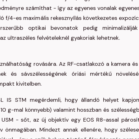
redményre számíthat - így az egyenes vonalak egyene
dó f/4-es maximális rekesznyílás következetes expozíc
orszerűbb optikai bevonatok pedig minimalizáljá
z ultraszéles felvételeknél gyakoriak lehetnek.
ználhatóság rovására. Az RF-csatlakozó a kamera és
ek és sávszélességének óriási mértékű növelésé
pakt kivitelben.
 IS STM megérdemli, hogy állandó helyet kapjo
(610 g-mal könnyebb) valamint hosszban és szélesség
 USM - sőt, az új objektív egy EOS R8-assal párosí
ív önmagában. Mindezt annak ellenére, hogy széles