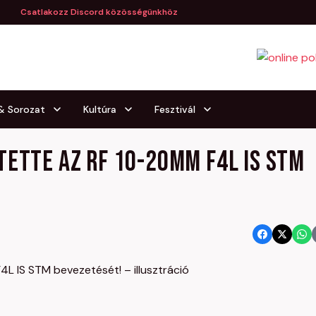
Csatlakozz Discord közösségünkhöz
 & Sorozat
Kultúra
Fesztivál
tette az RF 10-20mm F4L IS STM