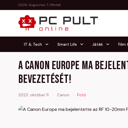
2026. Augusztus 7., Péntek
IT & Tech
Smart Life
Játék
Film
A Canon Europe ma bejelen
bevezetését!
2023. október 11.
·
Canon
·
Fotó