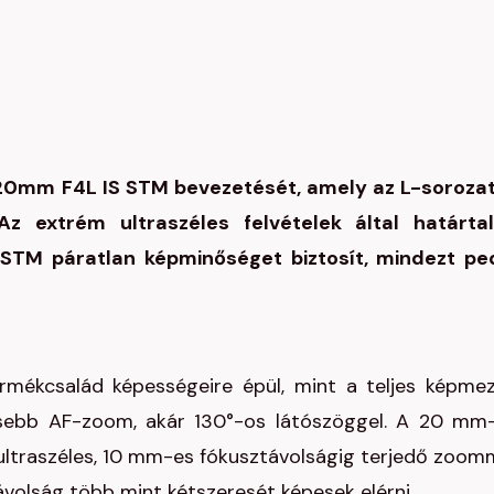
20mm F4L IS STM bevezetését, amely az L-sorozat
z extrém ultraszéles felvételek által határta
STM páratlan képminőséget biztosít, mindezt pe
rmékcsalád képességeire épül, mint a teljes képme
esebb AF-zoom, akár 130°-os látószöggel. A 20 mm
 ultraszéles, 10 mm-es fókusztávolságig terjedő zoom
volság több mint kétszeresét képesek elérni.