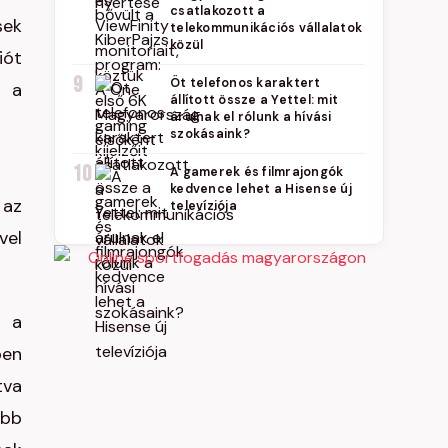
csatlakozott a
sek
telekommunikációs vállalatok
közül
iót
9
Öt telefonos karaktert
k a
állított össze a Yettel: mit
árulnak el rólunk a hívási
szokásaink?
10
A gamerek és filmrajongók
kedvence lehet a Hisense új
 az
televíziója
vel
n a
ben
tva
ebb