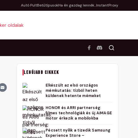
Autó Pult
Betűtípusok
Ha én gazdag lennék...
InstantProxy
LEGÚJABB CIKKEK
Elkészült az első országos
mémkutatás: tízből heten
küldenek hetente mémeket
HONOR és ARRI partnerség:
filmes technológiák és új AiMAGE
motor érkezik a mobilokba
Pécsett nyílik a tizedik Samsung
Experience Store –