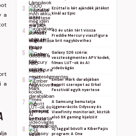
bot
3
Ezúttal is két ajándék játékot
kínál az Epic
y a
tot
4
40 év után tért vissza
Freddie Mercury viaszfigura
a brit nagykövethez
5
Galaxy S26 széria:
veszteségmentes APV kodek,
filmes LUT-ok és AI
videóvágás
ort
6
Ember Márk darabjában
i a
kapott szerepet az Erkel
Fesztivál egyik nyertese
7
A Samsung bemutatja
újgenerációs Odyssey és
ViewFinity monitoriait, köztük
a
első 6K gaming kijelzőit
8
Új taggal bővült a KiberPajzs
lja
program: A One