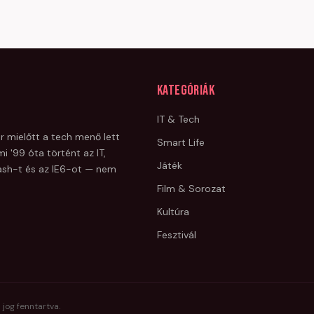
Kategóriák
IT & Tech
r mielőtt a tech menő lett
Smart Life
i '99 óta történt az IT,
Játék
Flash-t és az IE6-ot — nem
Film & Sorozat
Kultúra
Fesztivál
 jog fenntartva.