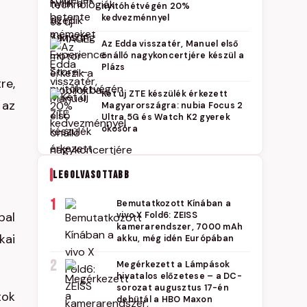
nyitóhétvégén 20%
kedvezménnyel
Az Edda visszatér, Manuel első
önálló nagykoncertjére készül a
Plázs
re,
Két új ZTE készülék érkezett
 az
Magyarországra: nubia Focus 2
Ultra 5G és Watch K2 gyerek
okosóra
LEGOLVASOTTABB
1
Bemutatkozott Kínában a
pal
vivo X Fold6: ZEISS
kamerarendszer, 7000 mAh
kai
akku, még idén Európában
2
Megérkezett a Lámpások
hivatalos előzetese – a DC-
sorozat augusztus 17-én
tok
debütál a HBO Maxon