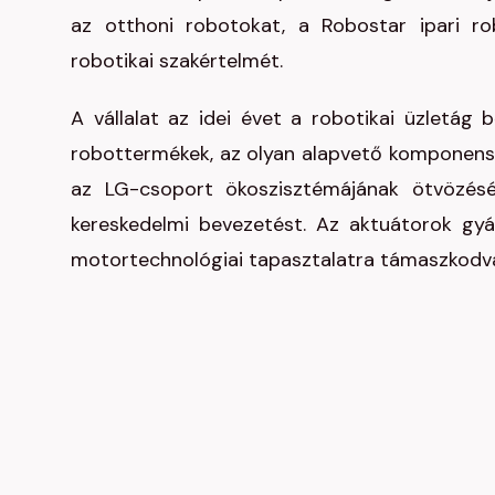
az otthoni robotokat, a Robostar ipari ro
robotikai szakértelmét.
A vállalat az idei évet a robotikai üzletág
robottermékek, az olyan alapvető komponense
az LG-csoport ökoszisztémájának ötvözésé
kereskedelmi bevezetést. Az aktuátorok gyár
motortechnológiai tapasztalatra támaszkodv