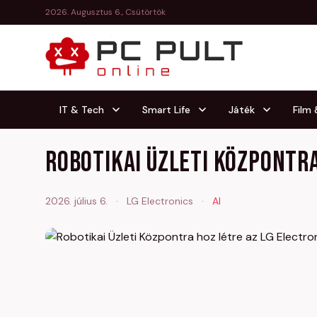
2026. Augusztus 6., Csütörtök
IT & Tech
Smart Life
Játék
Film
Robotikai Üzleti Központra
2026. július 6.
·
LG Electronics
·
AI