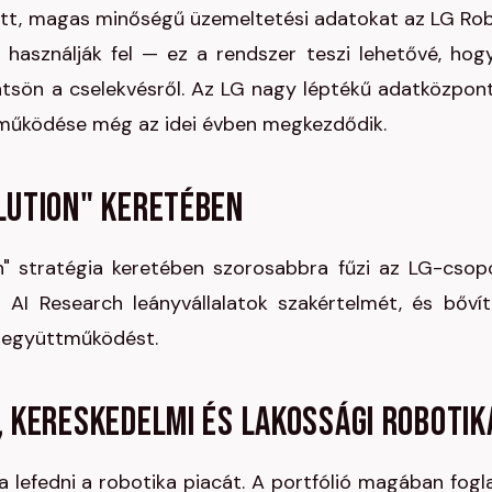
tött, magas minőségű üzemeltetési adatokat az LG Ro
használják fel — ez a rendszer teszi lehetővé, hog
ntsön a cselekvésről. Az LG nagy léptékű adatközpon
 működése még az idei évben megkezdődik.
olution" keretében
on" stratégia keretében szorosabbra fűzi az LG-csop
AI Research leányvállalatok szakértelmét, és bővít
ló együttműködést.
, kereskedelmi és lakossági robotik
a lefedni a robotika piacát. A portfólió magában fogla