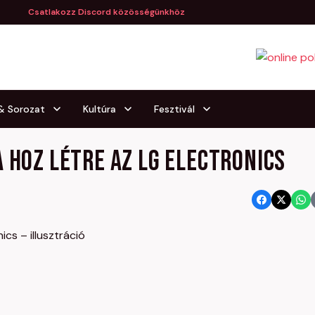
Csatlakozz Discord közösségünkhöz
 & Sorozat
Kultúra
Fesztivál
 hoz létre az LG Electronics