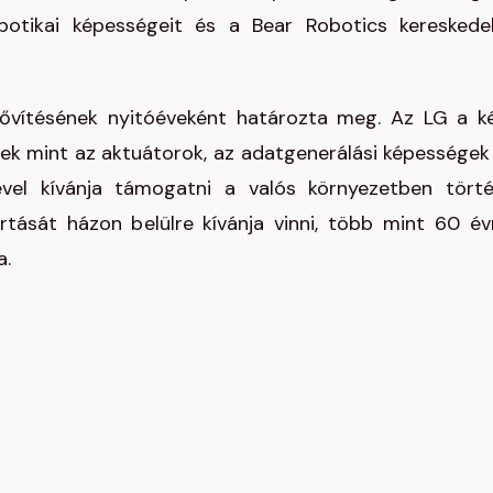
botikai képességeit és a Bear Robotics kereskede
 bővítésének nyitóéveként határozta meg. Az LG a k
k mint az aktuátorok, az adatgenerálási képességek
vel kívánja támogatni a valós környezetben tört
tását házon belülre kívánja vinni, több mint 60 év
a.