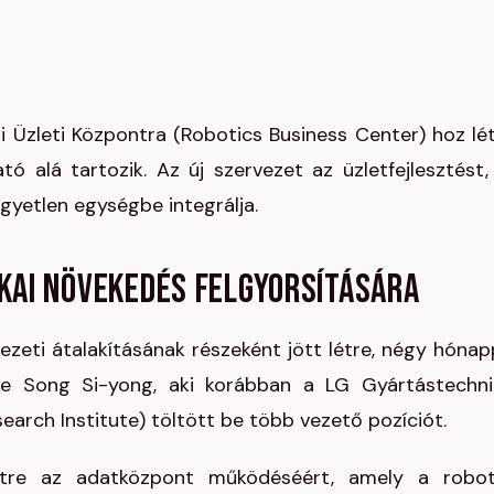
ai Üzleti Központra (Robotics Business Center) hoz lét
ó alá tartozik. Az új szervezet az üzletfejlesztést,
gyetlen egységbe integrálja.
ikai növekedés felgyorsítására
ezeti átalakításának részeként jött létre, négy hónap
ője Song Si-yong, aki korábban a LG Gyártástechni
arch Institute) töltött be több vezető pozíciót.
étre az adatközpont működéséért, amely a robo