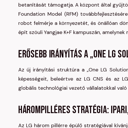
betanítását támogatja. A központ által gyűj
Foundation Model (RFM) továbbfejlesztésére 
robot felmérje a környezetét, és önállóan dö
épít szöuli Yangjae K+F kampuszán, amelynek
Erősebb irányítás a „One LG S
Az új irányítási struktúra a „One LG Soluti
képességeit, beleértve az LG CNS és az LG 
globális technológiai vezető vállalatokkal va
Hárompilléres stratégia: ipari
Az LG három pillérre épülő stratégiával kívánj