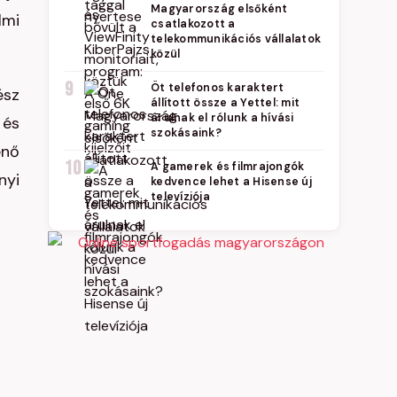
Magyarország elsőként
lmi
csatlakozott a
telekommunikációs vállalatok
közül
9
Öt telefonos karaktert
ész
állított össze a Yettel: mit
árulnak el rólunk a hívási
 és
szokásaink?
énő
10
A gamerek és filmrajongók
nyi
kedvence lehet a Hisense új
televíziója