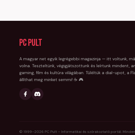
PC Pult
A magyar net egyik legrégebbi magazinja — itt voltunk, má
volna. Teszteltünk, végigjátszottunk és leírtunk mindent, am
gaming, film és kultúra világában. Túléltük a dial-upot, a 
állíthat meg minket semmi! ☕ 🎮
© 1999–
2026
PC Pult – Informatikai és szórakoztató portál. Minden