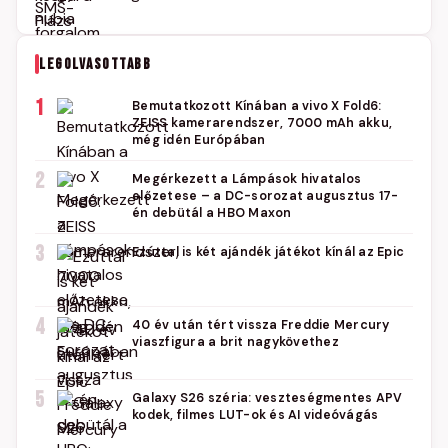
LEGOLVASOTTABB
1
Bemutatkozott Kínában a vivo X Fold6:
ZEISS kamerarendszer, 7000 mAh akku,
még idén Európában
2
Megérkezett a Lámpások hivatalos
előzetese – a DC-sorozat augusztus 17-
én debütál a HBO Maxon
3
Ezúttal is két ajándék játékot kínál az Epic
4
40 év után tért vissza Freddie Mercury
viaszfigura a brit nagykövethez
5
Galaxy S26 széria: veszteségmentes APV
kodek, filmes LUT-ok és AI videóvágás