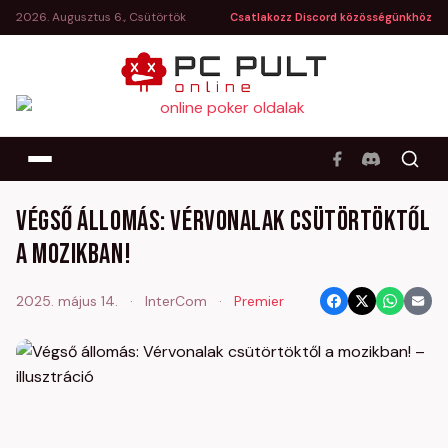
2026. Augusztus 6., Csütörtök
Csatlakozz Discord közösségünkhöz
Végső állomás: Vérvonalak csütörtöktől
a mozikban!
2025. május 14.
·
InterCom
·
Premier