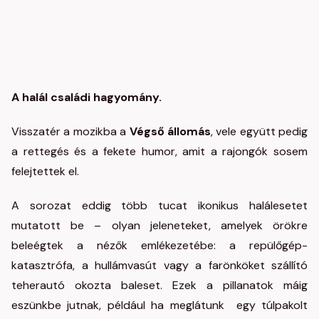
A halál családi hagyomány.
Visszatér a mozikba a
Végső állomás
, vele együtt pedig
a rettegés és a fekete humor, amit a rajongók sosem
felejtettek el.
A sorozat eddig több tucat ikonikus halálesetet
mutatott be – olyan jeleneteket, amelyek örökre
beleégtek a nézők emlékezetébe: a repülőgép-
katasztrófa, a hullámvasút vagy a farönköket szállító
teherautó okozta baleset. Ezek a pillanatok máig
eszünkbe jutnak, például ha meglátunk egy túlpakolt