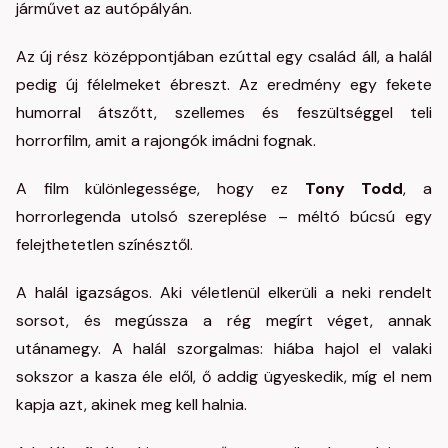
járművet az autópályán.
Az új rész középpontjában ezúttal egy család áll, a halál
pedig új félelmeket ébreszt. Az eredmény egy fekete
humorral átszőtt, szellemes és feszültséggel teli
horrorfilm, amit a rajongók imádni fognak.
A film különlegessége, hogy ez
Tony Todd
, a
horrorlegenda utolsó szereplése – méltó búcsú egy
felejthetetlen színésztől.
A halál igazságos. Aki véletlenül elkerüli a neki rendelt
sorsot, és megússza a rég megírt véget, annak
utánamegy. A halál szorgalmas: hiába hajol el valaki
sokszor a kasza éle elől, ő addig ügyeskedik, míg el nem
kapja azt, akinek meg kell halnia.