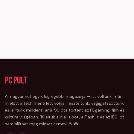
PC Pult
A magyar net egyik legrégebbi magazinja — itt voltunk, már
mielőtt a tech menő lett volna. Teszteltünk, végigjátszottunk
és leírtunk mindent, ami '99 óta történt az IT, gaming, film és
kultúra világában. Túléltük a dial-upot, a Flash-t és az IE6-ot —
nem állíthat meg minket semmi! ☕ 🎮