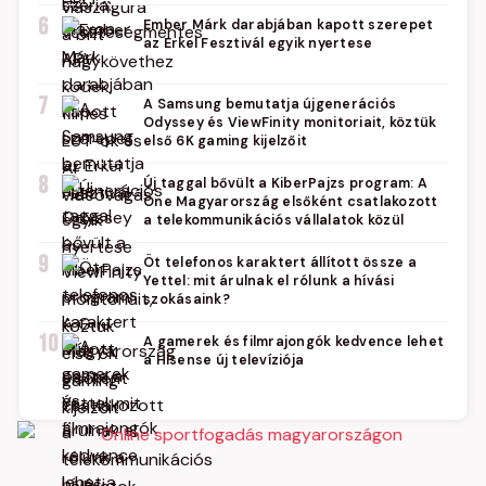
6
Ember Márk darabjában kapott szerepet
az Erkel Fesztivál egyik nyertese
7
A Samsung bemutatja újgenerációs
Odyssey és ViewFinity monitoriait, köztük
első 6K gaming kijelzőit
8
Új taggal bővült a KiberPajzs program: A
One Magyarország elsőként csatlakozott
a telekommunikációs vállalatok közül
9
Öt telefonos karaktert állított össze a
Yettel: mit árulnak el rólunk a hívási
szokásaink?
10
A gamerek és filmrajongók kedvence lehet
a Hisense új televíziója