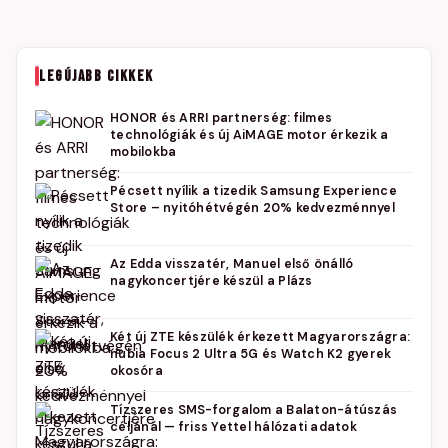
LEGÚJABB CIKKEK
HONOR és ARRI partnerség: filmes
technológiák és új AiMAGE motor érkezik a
mobilokba
Pécsett nyílik a tizedik Samsung Experience
Store – nyitóhétvégén 20% kedvezménnyel
Az Edda visszatér, Manuel első önálló
nagykoncertjére készül a Plázs
Két új ZTE készülék érkezett Magyarországra:
nubia Focus 2 Ultra 5G és Watch K2 gyerek
okosóra
Tízszeres SMS-forgalom a Balaton-átúszás
céljánál — friss Yettel hálózati adatok