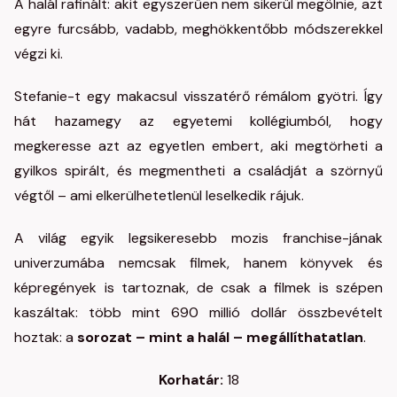
A halál rafinált: akit egyszerűen nem sikerül megölnie, azt
egyre furcsább, vadabb, meghökkentőbb módszerekkel
végzi ki.
Stefanie-t egy makacsul visszatérő rémálom gyötri. Így
hát hazamegy az egyetemi kollégiumból, hogy
megkeresse azt az egyetlen embert, aki megtörheti a
gyilkos spirált, és megmentheti a családját a szörnyű
végtől – ami elkerülhetetlenül leselkedik rájuk.
A világ egyik legsikeresebb mozis franchise-jának
univerzumába nemcsak filmek, hanem könyvek és
képregények is tartoznak, de csak a filmek is szépen
kaszáltak: több mint 690 millió dollár összbevételt
hoztak: a
sorozat – mint a halál – megállíthatatlan
.
Korhatár:
18