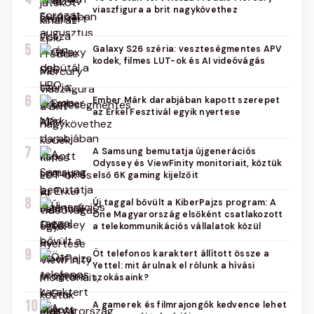
viaszfigura a brit nagykövethez
5
Galaxy S26 széria: veszteségmentes APV
kodek, filmes LUT-ok és AI videóvágás
6
Ember Márk darabjában kapott szerepet
az Erkel Fesztivál egyik nyertese
7
A Samsung bemutatja újgenerációs
Odyssey és ViewFinity monitoriait, köztük
első 6K gaming kijelzőit
8
Új taggal bővült a KiberPajzs program: A
One Magyarország elsőként csatlakozott
a telekommunikációs vállalatok közül
9
Öt telefonos karaktert állított össze a
Yettel: mit árulnak el rólunk a hívási
szokásaink?
10
A gamerek és filmrajongók kedvence lehet