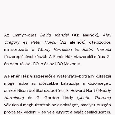
Az Emmy®-díjas
David Mandel
(
Az alelnök
),
Alex
Gregory
és
Peter Huyck
(
Az alelnök
) ötepizódos
minisorozata, a
Woody Harrelson
és
Justin Theroux
főszereplésével készült A Fehér Ház vízszerelői május 2-
án debütál az HBO-n és az HBO Maxon is.
A Fehér Ház vízszerelői
a Watergate-botrány kulisszái
mögé, abba az időszakba kalauzolja a közönséget,
amikor Nixon politikai szabotőrei, E. Howard Hunt (
Woody
Harrelson
) és G. Gordon Liddy (
Justin Theroux
)
véletlenül megbuktatták az elnökséget, amelyet buzgón
próbáltak védeni – és vele együtt a saját családjukat is.