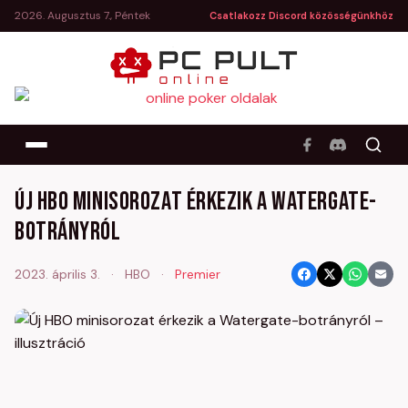
2026. Augusztus 7., Péntek
Csatlakozz Discord közösségünkhöz
Új HBO minisorozat érkezik a Watergate-
botrányról
2023. április 3.
·
HBO
·
Premier