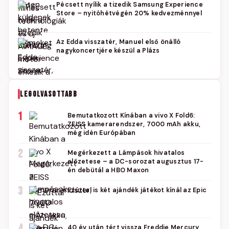
Pécsett nyílik a tizedik Samsung Experience
Store – nyitóhétvégén 20% kedvezménnyel
Az Edda visszatér, Manuel első önálló
nagykoncertjére készül a Plázs
LEGOLVASOTTABB
1
Bemutatkozott Kínában a vivo X Fold6:
ZEISS kamerarendszer, 7000 mAh akku,
még idén Európában
2
Megérkezett a Lámpások hivatalos
előzetese – a DC-sorozat augusztus 17-
én debütál a HBO Maxon
3
Ezúttal is két ajándék játékot kínál az Epic
4
40 év után tért vissza Freddie Mercury