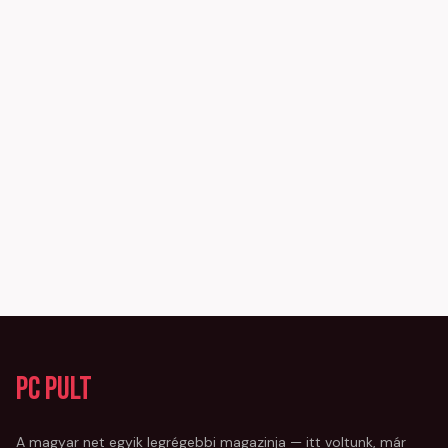
PC Pult
A magyar net egyik legrégebbi magazinja — itt voltunk, már