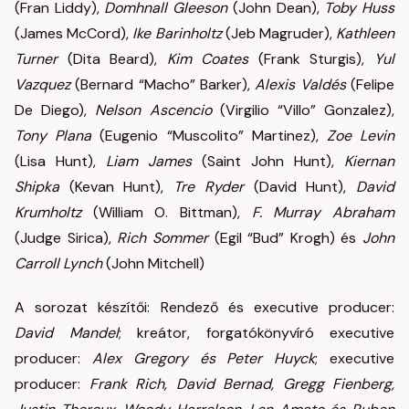
(Fran Liddy),
Domhnall Gleeson
(John Dean),
Toby Huss
(James McCord),
Ike Barinholtz
(Jeb Magruder),
Kathleen
Turner
(Dita Beard),
Kim Coates
(Frank Sturgis),
Yul
Vazquez
(Bernard “Macho” Barker),
Alexis Valdés
(Felipe
De Diego),
Nelson Ascencio
(Virgilio “Villo” Gonzalez),
Tony Plana
(Eugenio “Muscolito” Martinez),
Zoe Levin
(Lisa Hunt),
Liam James
(Saint John Hunt),
Kiernan
Shipka
(Kevan Hunt),
Tre Ryder
(David Hunt),
David
Krumholtz
(William O. Bittman),
F. Murray Abraham
(Judge Sirica),
Rich Sommer
(Egil “Bud” Krogh) és
John
Carroll Lynch
(John Mitchell)
A sorozat készítői: Rendező és executive producer:
David Mandel
; kreátor, forgatókönyvíró executive
producer:
Alex Gregory és Peter Huyck
; executive
producer:
Frank Rich, David Bernad, Gregg Fienberg,