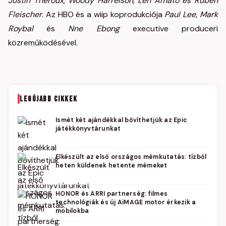
Justin Theroux
,
Woody Harrelson, Len Amato és Ruben
Fleischer
. Az HBO és a wiip koprodukciója
Paul Lee, Mark
Roybal
és
Nne Ebong
executive produceri
közreműködésével.
LEGÚJABB CIKKEK
Ismét két ajándékkal bővíthetjük az Epic
játékkönyvtárunkat
Elkészült az első országos mémkutatás: tízből
heten küldenek hetente mémeket
HONOR és ARRI partnerség: filmes
technológiák és új AiMAGE motor érkezik a
mobilokba