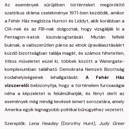
Az események sűrűjében történteket megörökítő
szatirikus dráma cselekménye 1971-ben kezdődik, amikor
a Fehér Ház megbízza Huntot és Liddyt, akik korábban a
CIA-nek és az FBI-nak dolgoztak, hogy vizsgálják ki a
Pentagon-iratok kiszivárogtatását. Miután felfelé
buknak, a valószerűtlen páros az elnök újraválasztásáért
küzdő bizottságban találja magát, és számos hihetetlen,
titkos műveletet eszel ki, többek között a Watergate-
komplexumban található Demokrata Nemzeti Bizottság
irodahelyiségeinek lehallgatását.
A Fehér Ház
vízszerelői
bebizonyítja, hogy a történelem furcsaságai
néha a képzeletet is felülmúlhatják, és fényt derít az
események még mindig kevéssé ismert sorozatára, amely
Amerika egyik legnagyobb politikai bűnügyéhez vezetett.
Szereplők:
Lena Headey
(Dorothy Hunt),
Judy Greer