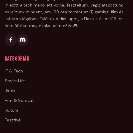
mielőtt a tech menő lett volna. Teszteltünk, végigjátszottunk
és leírtunk mindent, ami '99 óta történt az IT, gaming, film és
kultúra világában. Túléltük a dial-upot, a Flash-t és az IE6-ot —
nem állíthat meg minket semmi! ☕ 🎮
Kategóriák
IT & Tech
Smart Life
Játék
Film & Sorozat
Kultúra
Fesztivál