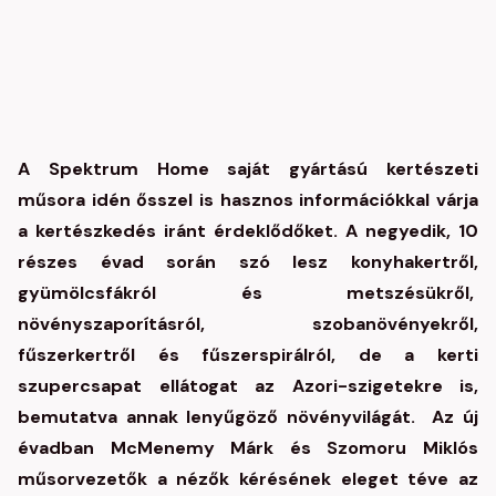
A Spektrum Home saját gyártású kertészeti
műsora idén ősszel is hasznos információkkal várja
a kertészkedés iránt érdeklődőket. A negyedik, 10
részes évad során szó lesz konyhakertről,
gyümölcsfákról és metszésükről,
növényszaporításról, szobanövényekről,
fűszerkertről és fűszerspirálról,
de a kerti
szupercsapat ellátogat az Azori-szigetekre is,
bemutatva annak lenyűgöző növényvilágát. Az új
évadban McMenemy Márk és Szomoru Miklós
műsorvezetők a nézők kérésének eleget téve az