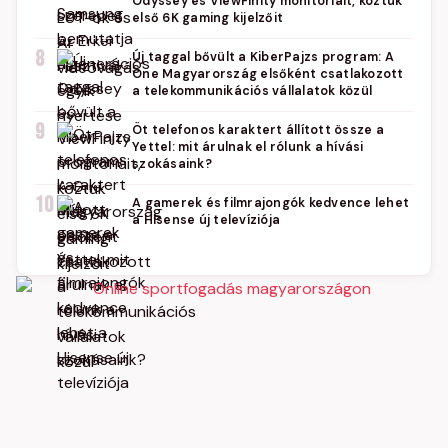
Odyssey és ViewFinity monitoriait, köztük
első 6K gaming kijelzőit
8
Új taggal bővült a KiberPajzs program: A
One Magyarország elsőként csatlakozott
a telekommunikációs vállalatok közül
9
Öt telefonos karaktert állított össze a
Yettel: mit árulnak el rólunk a hívási
szokásaink?
10
A gamerek és filmrajongók kedvence lehet
a Hisense új televíziója