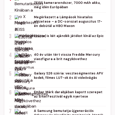
ZEISS kamerarendszer, 7000 mAh akku,
még idén Európában
2
Megérkezett a Lámpások hivatalos
előzetese – a DC-sorozat augusztus 17-
én debütál a HBO Maxon
3
Ezúttal is két ajándék játékot kínál az Epic
4
40 év után tért vissza Freddie Mercury
viaszfigura a brit nagykövethez
5
Galaxy S26 széria: veszteségmentes APV
kodek, filmes LUT-ok és AI videóvágás
6
Ember Márk darabjában kapott szerepet
az Erkel Fesztivál egyik nyertese
7
A Samsung bemutatja újgenerációs