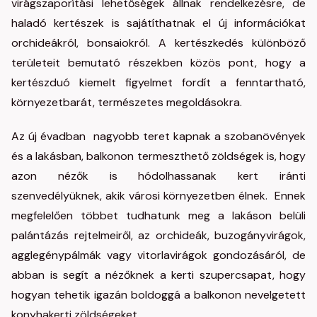
virágszaporítási lehetőségek állnak rendelkezésre, de
haladó kertészek is sajátíthatnak el új információkat
orchideákról, bonsaiokról. A kertészkedés különböző
területeit bemutató részekben közös pont, hogy a
kertészduó kiemelt figyelmet fordít a fenntartható,
környezetbarát, természetes megoldásokra.
Az új évadban nagyobb teret kapnak a szobanövények
és a lakásban, balkonon termeszthető zöldségek is, hogy
azon nézők is hódolhassanak kert iránti
szenvedélyüknek, akik városi környezetben élnek. Ennek
megfelelően többet tudhatunk meg a lakáson belüli
palántázás rejtelmeiről, az orchideák, buzogányvirágok,
agglegénypálmák vagy vitorlavirágok gondozásáról, de
abban is segít a nézőknek a kerti szupercsapat, hogy
hogyan tehetik igazán boldoggá a balkonon nevelgetett
konyhakerti zöldségeket.