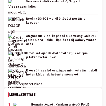
Visszaszámlálás indul: -1, 0, Sziget!
Reolink D340B - a jól öltözött portás a
kapuban
Augusztus 7-től kapható a Samsung Galaxy Z
Fold8 Ultra, Fold8, Flip8 és az új Galaxy Watch
órák
Ismét két ajándékkal bővíthetjük az Epic
játékkönyvtárunkat
Elkészült az első országos mémkutatás: tízből
heten küldenek hetente mémeket
LEGOLVASOTTABB
1
Bemutatkozott Kínában a vivo X Fold6: