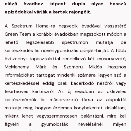
előző évadhoz képest dupla olyan hosszú
epizódokkal várják a kertek rajongóit.
A Spektrum Home-ra negyedik évadával visszatérő
Green Team a korábbi évadokban megszokott módon a
lehető legszélesebb spektrumon mutatja be
kertészkedés és növénygondozás csínját-bínját. A több
évtizednyi tapasztalattal rendelkező két műsorvezető,
McMenemy Márk és Szomoru Miklós hasznos
információkat tartogat mindenki számára, legyen szó a
kertészkedéssel eddig csak kacérkodó nézőről vagy
feketeöves kertészről. Az új évadban az okleveles
kertészmérnök és műsorvezető társa az alapoktól
mutatja meg, hogyan érdemes konyhakertet kialakítani,
miként lehet vegyszermentesen palántázni, mire kell
figyelni a gyümölcsfák nevelésénél, milyen