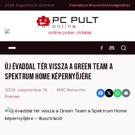
2026. Augusztus 8., Szombat
Csatlakozz Discord közösségünkhöz
Új évaddal tér vissza a Green Team a
Spektrum Home képernyőjére
2024. szeptember 14.
·
AMC Networks
·
Premier