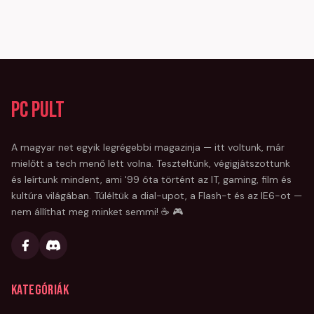
PC Pult
A magyar net egyik legrégebbi magazinja — itt voltunk, már
mielőtt a tech menő lett volna. Teszteltünk, végigjátszottunk
és leírtunk mindent, ami '99 óta történt az IT, gaming, film és
kultúra világában. Túléltük a dial-upot, a Flash-t és az IE6-ot —
nem állíthat meg minket semmi! ☕ 🎮
Kategóriák