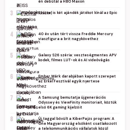
én debütál a HBO Maxon
3
Ezúttal is két ajándék játékot kínál az Epic
4
40 év után tért vissza Freddie Mercury
viaszfigura a brit nagykövethez
5
Galaxy S26 széria: veszteségmentes APV
kodek, filmes LUT-ok és AI videóvágás
6
Ember Márk darabjában kapott szerepet
az Erkel Fesztivál egyik nyertese
7
A Samsung bemutatja újgenerációs
Odyssey és ViewFinity monitoriait, köztük
első 6K gaming kijelzőit
8
Új taggal bővült a KiberPajzs program: A
One Magyarország elsőként csatlakozott
a telekommunikációs vállalatok közül