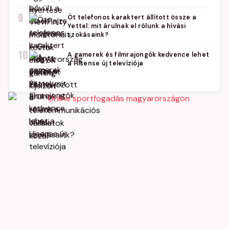
9
Öt telefonos karaktert állított össze a
Yettel: mit árulnak el rólunk a hívási
szokásaink?
10
A gamerek és filmrajongók kedvence lehet
a Hisense új televíziója