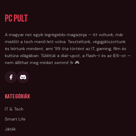
PC Pult
A magyar net egyik legrégebbi magazinja — itt voltunk, már
mielőtt a tech menő lett volna. Teszteltünk, végigjátszottunk
és leírtunk mindent, ami '99 óta történt az IT, gaming, film és
kultúra világában. Túléltük a dial-upot, a Flash-t és az IE6-ot —
nem állíthat meg minket semmi! ☕ 🎮
Kategóriák
IT & Tech
Smart Life
Játék