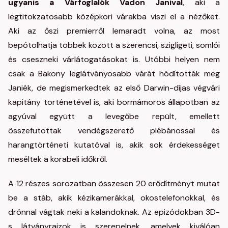
ugyanis a Várfoglalók Vadon Janival
, aki a
legtitokzatosabb középkori várakba viszi el a nézőket.
Aki az őszi premierről lemaradt volna, az most
bepótolhatja többek között a szerencsi, szigligeti, somlói
és cseszneki várlátogatásokat is. Utóbbi helyen nem
csak a Bakony leglátványosabb várát hódították meg
Janiék, de megismerkedtek az első Darwin-díjas végvári
kapitány történetével is, aki bormámoros állapotban az
agyúval együtt a levegőbe repült, emellett
összefutottak vendégszerető plébánossal és
harangtörténeti kutatóval is, akik sok érdekességet
meséltek a korabeli időkről.
A 12 részes sorozatban összesen 20 erődítményt mutat
be a stáb, akik kézikamerákkal, okostelefonokkal, és
drónnal vágtak neki a kalandoknak. Az epizódokban 3D-
s látványrajzok is szerepelnek, amelyek kiválóan