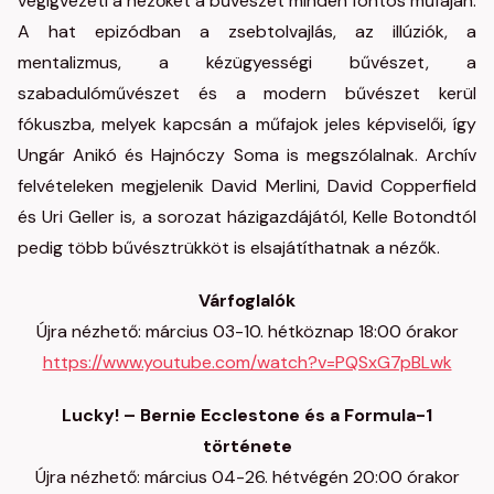
végigvezeti a nézőket a bűvészet minden fontos műfaján.
A hat epizódban a zsebtolvajlás, az illúziók, a
mentalizmus, a kézügyességi bűvészet, a
szabadulóművészet és a modern bűvészet kerül
fókuszba, melyek kapcsán a műfajok jeles képviselői, így
Ungár Anikó és Hajnóczy Soma is megszólalnak. Archív
felvételeken megjelenik David Merlini, David Copperfield
és Uri Geller is, a sorozat házigazdájától, Kelle Botondtól
pedig több bűvésztrükköt is elsajátíthatnak a nézők.
Várfoglalók
Újra nézhető: március 03-10. hétköznap 18:00 órakor
https://www.youtube.com/watch?v=PQSxG7pBLwk
Lucky! – Bernie Ecclestone és a Formula-1
története
Újra nézhető: március 04-26. hétvégén 20:00 órakor