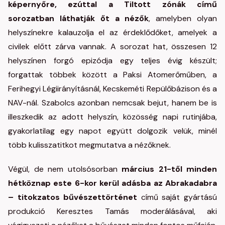
képernyőre, ezúttal a Tiltott zónák című
sorozatban láthatják őt a nézők
, amelyben olyan
helyszínekre kalauzolja el az érdeklődőket, amelyek a
civilek előtt zárva vannak. A sorozat hat, összesen 12
helyszínen forgó epizódja egy teljes évig készült;
forgattak többek között a Paksi Atomerőműben, a
Ferihegyi Légiirányításnál, Kecskeméti Repülőbázison és a
NAV-nál. Szabolcs azonban nemcsak bejut, hanem be is
illeszkedik az adott helyszín, közösség napi rutinjába,
gyakorlatilag egy napot együtt dolgozik velük, minél
több kulisszatitkot megmutatva a nézőknek.
Végül, de nem utolsósorban
március 21-től minden
hétköznap este 6-kor kerül adásba az Abrakadabra
– titokzatos bűvészettörténet
című saját gyártású
produkció Keresztes Tamás moderálásával, aki