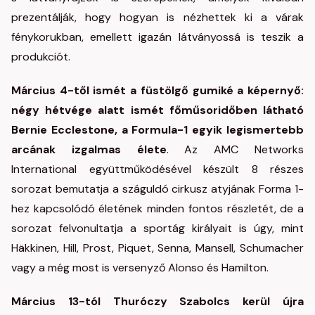
prezentálják, hogy hogyan is nézhettek ki a várak
fénykorukban, emellett igazán látványossá is teszik a
produkciót.
Március 4-től ismét a füstölgő gumiké a képernyő:
négy hétvége alatt ismét főműsoridőben látható
Bernie Ecclestone, a Formula-1 egyik legismertebb
arcának izgalmas élete
. Az AMC Networks
International együttműködésével készült 8 részes
sorozat bemutatja a száguldó cirkusz atyjának Forma 1-
hez kapcsolódó életének minden fontos részletét, de a
sorozat felvonultatja a sportág királyait is úgy, mint
Häkkinen, Hill, Prost, Piquet, Senna, Mansell, Schumacher
vagy a még most is versenyző Alonso és Hamilton.
Március 13-tól Thuróczy Szabolcs kerül újra