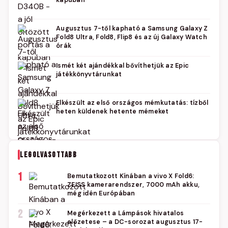
kapuban
Augusztus 7-től kapható a Samsung Galaxy Z
Fold8 Ultra, Fold8, Flip8 és az új Galaxy Watch
órák
Ismét két ajándékkal bővíthetjük az Epic
játékkönyvtárunkat
Elkészült az első országos mémkutatás: tízből
heten küldenek hetente mémeket
LEGOLVASOTTABB
1
Bemutatkozott Kínában a vivo X Fold6:
ZEISS kamerarendszer, 7000 mAh akku,
még idén Európában
2
Megérkezett a Lámpások hivatalos
előzetese – a DC-sorozat augusztus 17-