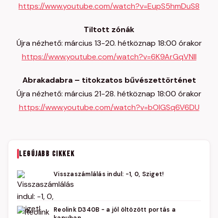
https://www.youtube.com/watch?v=EupS5hmDuS8
Tiltott zónák
Újra nézhető: március 13-20. hétköznap 18:00 órakor
https://www.youtube.com/watch?v=6K9ArGqVNlI
Abrakadabra – titokzatos bűvészettörténet
Újra nézhető: március 21-28. hétköznap 18:00 órakor
https://www.youtube.com/watch?v=bOlGSq6V6DU
LEGÚJABB CIKKEK
Visszaszámlálás indul: -1, 0, Sziget!
Reolink D340B - a jól öltözött portás a