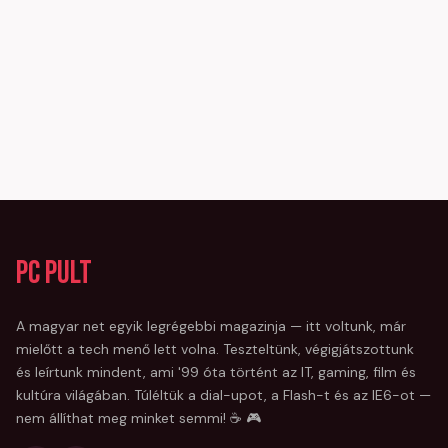
PC Pult
A magyar net egyik legrégebbi magazinja — itt voltunk, már
mielőtt a tech menő lett volna. Teszteltünk, végigjátszottunk
és leírtunk mindent, ami '99 óta történt az IT, gaming, film és
kultúra világában. Túléltük a dial-upot, a Flash-t és az IE6-ot —
nem állíthat meg minket semmi! ☕ 🎮