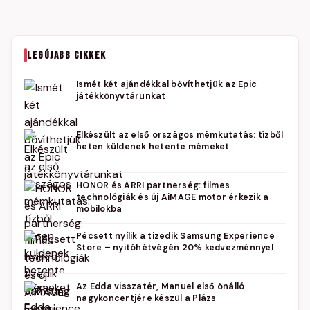
LEGÚJABB CIKKEK
Ismét két ajándékkal bővíthetjük az Epic
játékkönyvtárunkat
Elkészült az első országos mémkutatás: tízből
heten küldenek hetente mémeket
HONOR és ARRI partnerség: filmes
technológiák és új AiMAGE motor érkezik a
mobilokba
Pécsett nyílik a tizedik Samsung Experience
Store – nyitóhétvégén 20% kedvezménnyel
Az Edda visszatér, Manuel első önálló
nagykoncertjére készül a Plázs