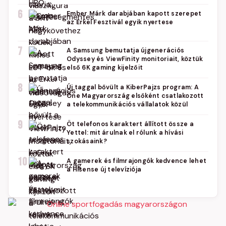
6
Ember Márk darabjában kapott szerepet
az Erkel Fesztivál egyik nyertese
7
A Samsung bemutatja újgenerációs
Odyssey és ViewFinity monitoriait, köztük
első 6K gaming kijelzőit
8
Új taggal bővült a KiberPajzs program: A
One Magyarország elsőként csatlakozott
a telekommunikációs vállalatok közül
9
Öt telefonos karaktert állított össze a
Yettel: mit árulnak el rólunk a hívási
szokásaink?
10
A gamerek és filmrajongók kedvence lehet
a Hisense új televíziója