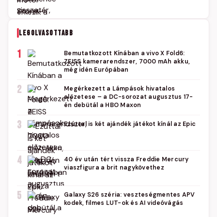
LEGOLVASOTTABB
1
Bemutatkozott Kínában a vivo X Fold6:
ZEISS kamerarendszer, 7000 mAh akku,
még idén Európában
2
Megérkezett a Lámpások hivatalos
előzetese – a DC-sorozat augusztus 17-
én debütál a HBO Maxon
3
Ezúttal is két ajándék játékot kínál az Epic
4
40 év után tért vissza Freddie Mercury
viaszfigura a brit nagykövethez
5
Galaxy S26 széria: veszteségmentes APV
kodek, filmes LUT-ok és AI videóvágás