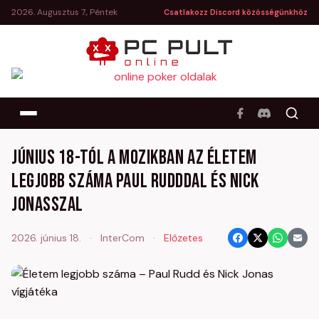
2026. Augusztus 7., Péntek
Csatlakozz Discord közösségünkhöz
Június 18-tól a mozikban az Életem
legjobb száma Paul Rudddal és Nick
Jonasszal
2026. június 18.
·
InterCom
·
Előzetes