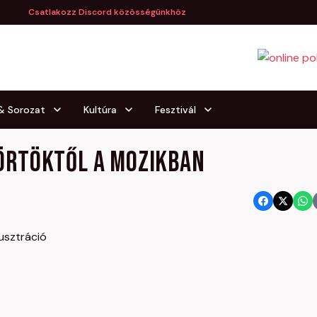
Csatlakozz Discord közösségünkhöz
 & Sorozat
Kultúra
Fesztivál
ütörtöktől a mozikban