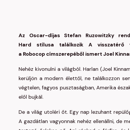
Az Oscar-díjas Stefan Ruzowitzky rend
Hard stílusa találkozik A visszatérő
a Robocop címszerepéből ismert Joel Kinna
Nehéz kivonulni a világból. Harlan (Joel Kinn
kerüljön a modern élettől, ne találkozzon sen
végtelen, fagyos pusztaságban, Amerika északi
elől bujkál.
De a világ utoléri őt. Egy nap lezuhant repülőg
A gazdátlan vagyonnak nehéz ellenállni, de 