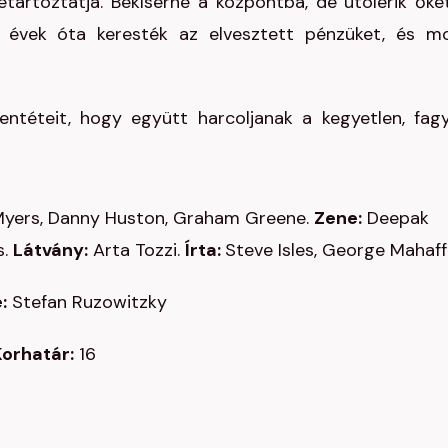
letartóztatja. Bekísérné a központba, de utolérik őke
 évek óta keresték az elvesztett pénzüket, és m
lentéteit, hogy együtt harcoljanak a kegyetlen, fag
Myers, Danny Huston, Graham Greene.
Zene:
Deepak
s.
Látvány:
Arta Tozzi.
Írta:
Steve Isles, George Mahaff
:
Stefan Ruzowitzky
orhatár:
16