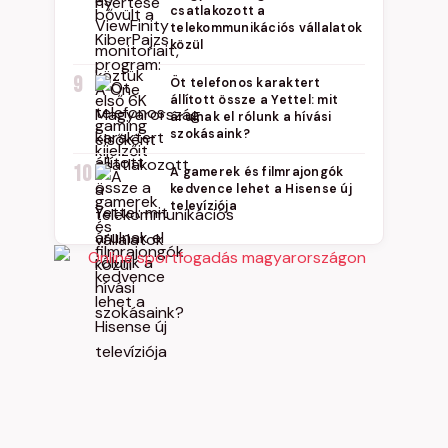
csatlakozott a
telekommunikációs vállalatok
közül
9
Öt telefonos karaktert
állított össze a Yettel: mit
árulnak el rólunk a hívási
szokásaink?
10
A gamerek és filmrajongók
kedvence lehet a Hisense új
televíziója