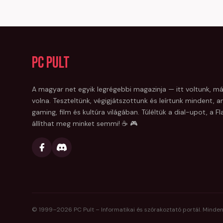
PC Pult
A magyar net egyik legrégebbi magazinja — itt voltunk, má
volna. Teszteltünk, végigjátszottunk és leírtunk mindent, am
gaming, film és kultúra világában. Túléltük a dial-upot, a 
állíthat meg minket semmi! ☕ 🎮
© 1999–
2026
PC Pult – Informatikai és szórakoztató portál. Minden