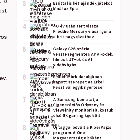
t a
3
Ezúttal is két ajándék játékot
kínál az Epic
ost
4
40 év után tért vissza
Freddie Mercury viaszfigura
yos
a brit nagykövethez
5
Galaxy S26 széria:
veszteségmentes APV kodek,
filmes LUT-ok és AI
videóvágás
6
ey.
Ember Márk darabjában
kapott szerepet az Erkel
Fesztivál egyik nyertese
7
A Samsung bemutatja
újgenerációs Odyssey és
ViewFinity monitoriait, köztük
első 6K gaming kijelzőit
8
Új taggal bővült a KiberPajzs
program: A One
Magyarország elsőként