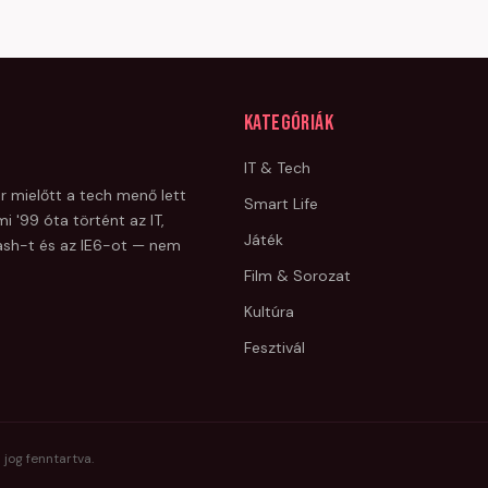
Kategóriák
IT & Tech
r mielőtt a tech menő lett
Smart Life
i '99 óta történt az IT,
Játék
Flash-t és az IE6-ot — nem
Film & Sorozat
Kultúra
Fesztivál
 jog fenntartva.