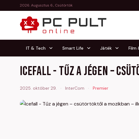
2026. Augusztus 6., Csütörtök
IT & Tech
Smart Life
Játék
Film
Icefall - Tűz a jégen – cs
2025. október 29.
·
InterCom
·
Premier