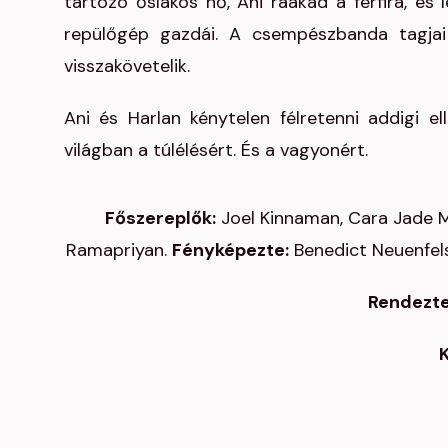
tartozó őslakos nő, Ani ráakad a férfira, és 
repülőgép gazdái. A csempészbanda tagjai
visszakövetelik.
Ani és Harlan kénytelen félretenni addigi el
világban a túlélésért. És a vagyonért.
Főszereplők:
Joel Kinnaman, Cara Jade 
Ramapriyan.
Fényképezte:
Benedict Neuenfel
Rendezte
K