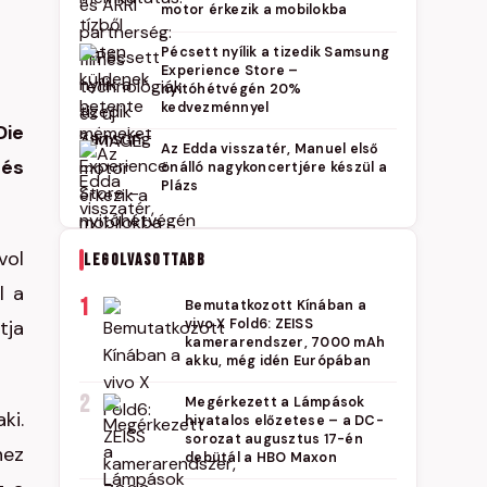
motor érkezik a mobilokba
Pécsett nyílik a tizedik Samsung
Experience Store –
nyitóhétvégén 20%
kedvezménnyel
Die
Az Edda visszatér, Manuel első
 és
önálló nagykoncertjére készül a
Plázs
vol
LEGOLVASOTTABB
l a
1
Bemutatkozott Kínában a
tja
vivo X Fold6: ZEISS
kamerarendszer, 7000 mAh
akku, még idén Európában
2
Megérkezett a Lámpások
ki.
hivatalos előzetese – a DC-
sorozat augusztus 17-én
hez
debütál a HBO Maxon