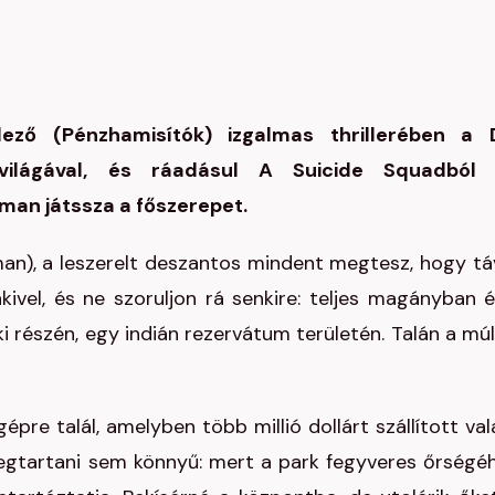
ező (Pénzhamisítók) izgalmas thrillerében a 
 világával, és ráadásul A Suicide Squadból
man játssza a főszerepet.
aman), a leszerelt deszantos mindent megtesz, hogy tá
kivel, és ne szoruljon rá senkire: teljes magányban é
 részén, egy indián rezervátum területén. Talán a múl
épre talál, amelyben több millió dollárt szállított vala
megtartani sem könnyű: mert a park fegyveres őrségé