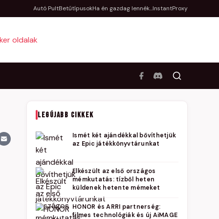
Autó Pult
Betűtípusok
Ha én gazdag lennék...
InstantProxy
LEGÚJABB CIKKEK
Ismét két ajándékkal bővíthetjük
az Epic játékkönyvtárunkat
Elkészült az első országos
mémkutatás: tízből heten
küldenek hetente mémeket
HONOR és ARRI partnerség:
filmes technológiák és új AiMAGE