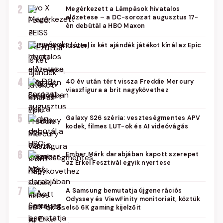
2
Megérkezett a Lámpások hivatalos
előzetese – a DC-sorozat augusztus 17-
én debütál a HBO Maxon
3
Ezúttal is két ajándék játékot kínál az Epic
4
40 év után tért vissza Freddie Mercury
viaszfigura a brit nagykövethez
5
Galaxy S26 széria: veszteségmentes APV
kodek, filmes LUT-ok és AI videóvágás
6
Ember Márk darabjában kapott szerepet
az Erkel Fesztivál egyik nyertese
7
A Samsung bemutatja újgenerációs
Odyssey és ViewFinity monitoriait, köztük
első 6K gaming kijelzőit