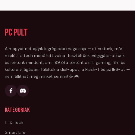
PC Pult
A magyar net egyik legrégebbi magazinja — itt voltunk, már
mielőtt a tech menő lett volna. Teszteltünk, végigjátszottunk
és leírtunk mindent, ami '99 óta történt az IT, gaming, film és
kultúra világában. Túléltük a dial-upot, a Flash-t és az IE6-ot —
nem állíthat meg minket semmi! ☕ 🎮
Kategóriák
IT & Tech
Smart Life