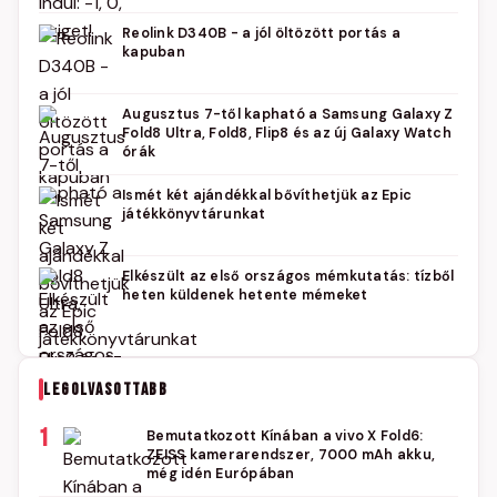
Reolink D340B - a jól öltözött portás a
kapuban
Augusztus 7-től kapható a Samsung Galaxy Z
Fold8 Ultra, Fold8, Flip8 és az új Galaxy Watch
órák
Ismét két ajándékkal bővíthetjük az Epic
játékkönyvtárunkat
Elkészült az első országos mémkutatás: tízből
heten küldenek hetente mémeket
LEGOLVASOTTABB
1
Bemutatkozott Kínában a vivo X Fold6:
ZEISS kamerarendszer, 7000 mAh akku,
még idén Európában