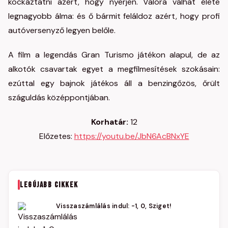
kockáztatni azért, hogy nyerjen. Valóra válhat élete
legnagyobb álma: és ő bármit feláldoz azért, hogy profi
autóversenyző legyen belőle.
A film a legendás Gran Turismo játékon alapul, de az
alkotók csavartak egyet a megfilmesítések szokásain:
ezúttal egy bajnok játékos áll a benzingőzös, őrült
száguldás középpontjában.
Korhatár:
12
Előzetes:
https://youtu.be/JbN6AcBNxYE
LEGÚJABB CIKKEK
Visszaszámlálás indul: -1, 0, Sziget!