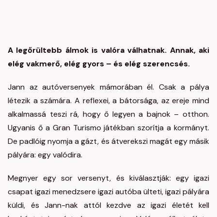
A legőrültebb álmok is valóra válhatnak. Annak, aki
elég vakmerő, elég gyors – és elég szerencsés.
Jann az autóversenyek mámorában él. Csak a pálya
létezik a számára. A reflexei, a bátorsága, az ereje mind
alkalmassá teszi rá, hogy ő legyen a bajnok – otthon.
Ugyanis ő a Gran Turismo játékban szorítja a kormányt.
De padlóig nyomja a gázt, és átverekszi magát egy másik
pályára: egy valódira.
Megnyer egy sor versenyt, és kiválasztják: egy igazi
csapat igazi menedzsere igazi autóba ülteti, igazi pályára
küldi, és Jann-nak attól kezdve az igazi életét kell