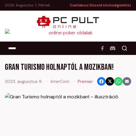
2026. Augusztus 7., Péntek
Csatlakozz Discord közösségünkhöz
Gran Turismo holnaptól a mozikban!
2023. augusztus 9.
·
InterCom
·
Premier