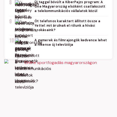
8
Új taggal bővült a KiberPajzs program: A
One Magyarország elsőként csatlakozott
a telekommunikációs vállalatok közül
9
Öt telefonos karaktert állított össze a
Yettel: mit árulnak el rólunk a hívási
szokásaink?
10
A gamerek és filmrajongók kedvence lehet
a Hisense új televíziója