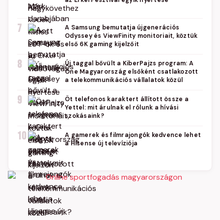
az Erkel Fesztivál egyik nyertese
7
A Samsung bemutatja újgenerációs
Odyssey és ViewFinity monitoriait, köztük
első 6K gaming kijelzőit
8
Új taggal bővült a KiberPajzs program: A
One Magyarország elsőként csatlakozott
a telekommunikációs vállalatok közül
9
Öt telefonos karaktert állított össze a
Yettel: mit árulnak el rólunk a hívási
szokásaink?
10
A gamerek és filmrajongók kedvence lehet
a Hisense új televíziója