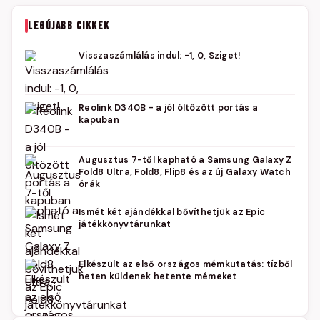
LEGÚJABB CIKKEK
Visszaszámlálás indul: -1, 0, Sziget!
Reolink D340B - a jól öltözött portás a
kapuban
Augusztus 7-től kapható a Samsung Galaxy Z
Fold8 Ultra, Fold8, Flip8 és az új Galaxy Watch
órák
Ismét két ajándékkal bővíthetjük az Epic
játékkönyvtárunkat
Elkészült az első országos mémkutatás: tízből
heten küldenek hetente mémeket