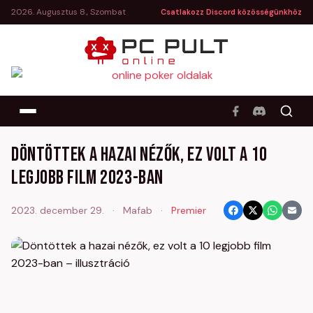
2026. Augusztus 8., Szombat
Csatlakozz Discord közösségünkhöz
Döntöttek a hazai nézők, ez volt a 10
legjobb film 2023-ban
2023. december 29.
·
Mafab
·
Premier