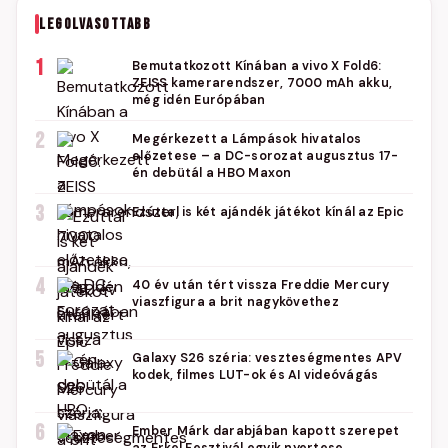
LEGOLVASOTTABB
1
Bemutatkozott Kínában a vivo X Fold6:
ZEISS kamerarendszer, 7000 mAh akku,
még idén Európában
2
Megérkezett a Lámpások hivatalos
előzetese – a DC-sorozat augusztus 17-
én debütál a HBO Maxon
3
Ezúttal is két ajándék játékot kínál az Epic
4
40 év után tért vissza Freddie Mercury
viaszfigura a brit nagykövethez
5
Galaxy S26 széria: veszteségmentes APV
kodek, filmes LUT-ok és AI videóvágás
6
Ember Márk darabjában kapott szerepet