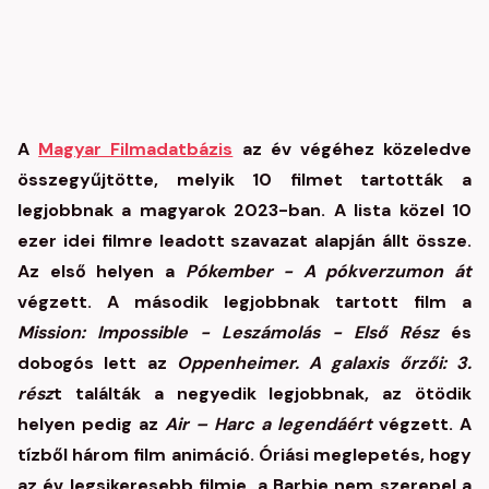
A
Magyar Filmadatbázis
az év végéhez közeledve
összegyűjtötte, melyik 10 filmet tartották a
legjobbnak a magyarok 2023-ban. A lista közel 10
ezer idei filmre leadott szavazat alapján állt össze.
Az első helyen a
Pókember - A pókverzumon át
végzett. A második legjobbnak tartott film a
Mission: Impossible - Leszámolás - Első Rész
és
dobogós lett az
Oppenheimer. A galaxis őrzői: 3.
rész
t találták a negyedik legjobbnak, az ötödik
helyen pedig az
Air – Harc a legendáért
végzett. A
tízből három film animáció. Óriási meglepetés, hogy
az év legsikeresebb filmje, a Barbie nem szerepel a