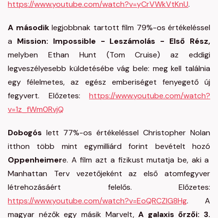
https://www.youtube.com/watch?v=yCrVWkVtKnU
.
A második
legjobbnak tartott film 79%-os értékeléssel
a
Mission: Impossible - Leszámolás - Első Rész,
melyben Ethan Hunt (Tom Cruise) az eddigi
legveszélyesebb küldetésébe vág bele: meg kell találnia
egy félelmetes, az egész emberiséget fenyegető új
fegyvert. Előzetes:
https://www.youtube.com/watch?
v=1z_fWm0RvjQ
Dobogós
lett 77%-os értékeléssel Christopher Nolan
itthon több mint egymilliárd forint bevételt hozó
Oppenheimer
e. A film azt a fizikust mutatja be, aki a
Manhattan Terv vezetőjeként az első atomfegyver
létrehozásáért felelős. Előzetes:
https://www.youtube.com/watch?v=EoQRCZlG8Hg
. A
magyar nézők egy másik Marvelt,
A galaxis őrzői: 3.