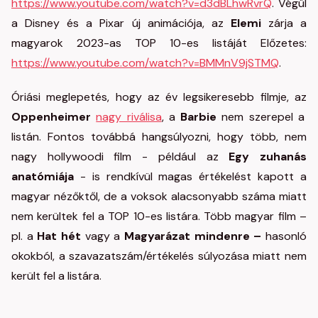
https://www.youtube.com/watch?v=d3dBLhwRvrQ
. Végül
a Disney és a Pixar új animációja, az
Elemi
zárja a
magyarok 2023-as TOP 10-es listáját Előzetes:
https://www.youtube.com/watch?v=BMMnV9jSTMQ
.
Óriási meglepetés, hogy az év legsikeresebb filmje, az
Oppenheimer
nagy riválisa
, a
Barbie
nem szerepel a
listán. Fontos továbbá hangsúlyozni, hogy több, nem
nagy hollywoodi film - például az
Egy zuhanás
anatómiája
- is rendkívül magas értékelést kapott a
magyar nézőktől, de a voksok alacsonyabb száma miatt
nem kerültek fel a TOP 10-es listára. Több magyar film –
pl. a
Hat hét
vagy a
Magyarázat mindenre –
hasonló
okokból, a szavazatszám/értékelés súlyozása miatt nem
került fel a listára.