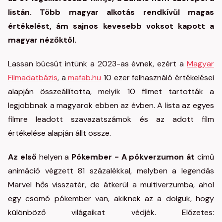
listán. Több magyar alkotás rendkívül magas
értékelést, ám sajnos kevesebb voksot kapott a
magyar nézőktől.
Lassan búcsút intünk a 2023-as évnek, ezért a
Magyar
Filmadatbázis
, a
mafab.hu
10 ezer felhasználó értékelései
alapján összeállította, melyik 10 filmet tartották a
legjobbnak a magyarok ebben az évben. A lista az egyes
filmre leadott szavazatszámok és az adott film
értékelése alapján állt össze.
Az első
helyen a
Pókember - A pókverzumon át
című
animáció végzett 81 százalékkal, melyben a legendás
Marvel hős visszatér, de átkerül a multiverzumba, ahol
egy csomó pókember van, akiknek az a dolguk, hogy
különböző világaikat védjék. Előzetes: