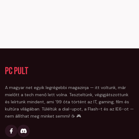
PC Pult
A magyar net egyik legrégebbi magazinja — itt voltunk, már
mielőtt a tech menő lett volna. Teszteltünk, végigjátszottunk
és leírtunk mindent, ami '99 óta történt az IT, gaming, film és
kultúra világában. Túléltük a dial-upot, a Flash-t és az IE6-ot —
nem állíthat meg minket semmi! ☕ 🎮