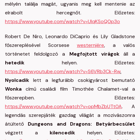
mélyén találja magát, ugyanis meg kell mentenie az
elrabolt hercegnőt. Előzetes:
https://www.youtube.com/watch?v=UlqKSoQ0p3o
Robert De Niro, Leonardo DiCaprio és Lily Gladstone
főszereplésével Scorsese
westernjére
, a valós
történetet feldolgozó a
Megfojtott virágok
áll a
hetedik
helyen. Előzetes:
https://www.youtube.com/watch?v=S6VRb3Ck-Rw
.
Nyolcadik
lett a legfurább csokigyárost bemutató
Wonka
című családi film Timothée Chalamet-val a
főszerepben. Előzetes:
https://www.youtube.com/watch?v=opMbZbUTt0A
. A
legendás szerepjáték gazdag világát a mozivászonra
átültető
Dungeons and Dragons: Betyárbecsület
végzett a
kilencedik
helyen. Előzetes: