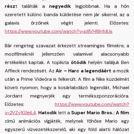
rész
t találták a
negyedik
legjobbnak. Ha a hőn
szeretett különc banda küldetése nem jár sikerrel, az a
galaxis őrzőinek végét jelenti. Előzetes:
https://www.youtube.com/watch?v=p8VHf8nfdUs
Bár rengeteg szavazat érkezett streaminges filmekre, a
mozifilmeknél jellemzően valamivel alacsonyabb
értékelést kaptak. A toplista
ötödik
helyén találjuk Ben
Affleck rendezését. Az
Air – Harc a legendáért
a mozik
után a Prime Videóra is felkerült. A film a Nike küzdelmét
követi nyomon, hogy a kosárlabdázó legendát, Michael
Jordant megnyerjék egy termékszponzorációra.
Előzetes:
https://www.youtube.com/watch?
v=2VZy1G1ejL4
.
Hatodik
lett a
Super Mario Bros.: A film
című animációs vígjáték, melynek főhőse Mario egy
egyszerű vízvezetékszerelő, aki egy föld alatti hálózat