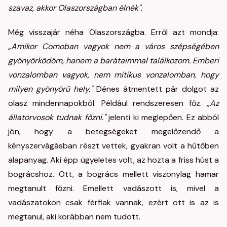
szavaz, akkor Olaszországban élnék".
Még visszajár néha Olaszországba. Erről azt mondja:
„Amikor Comoban vagyok nem a város szépségében
gyönyörködöm, hanem a barátaimmal találkozom. Emberi
vonzalomban vagyok, nem mitikus vonzalomban, hogy
milyen gyönyörű hely."
Dénes átmentett pár dolgot az
olasz mindennapokból. Például rendszeresen főz.
„Az
állatorvosok tudnak főzni."
jelenti ki meglepően. Ez abból
jön, hogy a betegségeket megelőzendő a
kényszervágásban részt vettek, gyakran volt a hűtőben
alapanyag. Aki épp ügyeletes volt, az hozta a friss húst a
bográcshoz. Ott, a bogrács mellett viszonylag hamar
megtanult főzni. Emellett vadászott is, mivel a
vadászatokon csak férfiak vannak, ezért ott is az is
megtanul, aki korábban nem tudott.