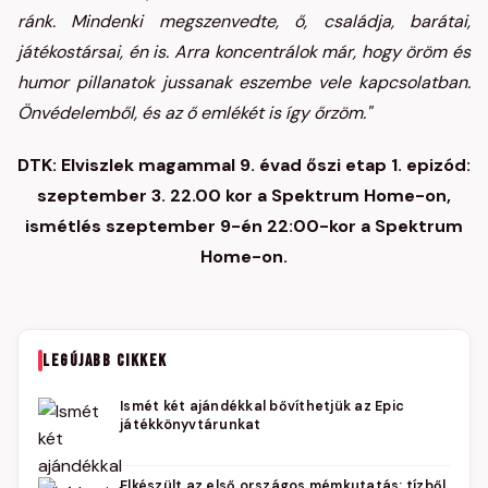
ránk. Mindenki megszenvedte, ő, családja, barátai,
játékostársai, én is. Arra koncentrálok már, hogy öröm és
humor pillanatok jussanak eszembe vele kapcsolatban.
Önvédelemből, és az ő emlékét is így őrzöm."
DTK: Elviszlek magammal 9. évad őszi etap 1. epizód:
szeptember 3. 22.00 kor a Spektrum Home-on,
ismétlés szeptember 9-én 22:00-kor a Spektrum
Home-on.
LEGÚJABB CIKKEK
Ismét két ajándékkal bővíthetjük az Epic
játékkönyvtárunkat
Elkészült az első országos mémkutatás: tízből