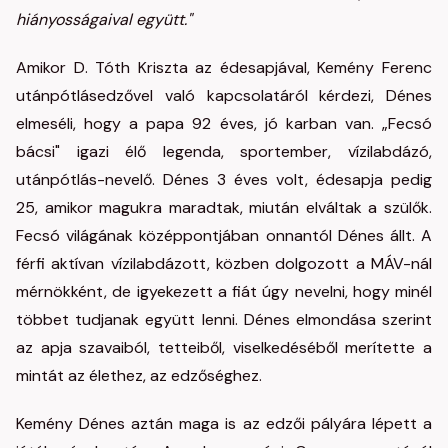
hiányosságaival együtt."
Amikor D. Tóth Kriszta az édesapjával, Kemény Ferenc
utánpótlásedzővel való kapcsolatáról kérdezi, Dénes
elmeséli, hogy a papa 92 éves, jó karban van. „Fecsó
bácsi" igazi élő legenda, sportember, vízilabdázó,
utánpótlás-nevelő. Dénes 3 éves volt, édesapja pedig
25, amikor magukra maradtak, miután elváltak a szülők.
Fecsó világának középpontjában onnantól Dénes állt. A
férfi aktívan vízilabdázott, közben dolgozott a MÁV-nál
mérnökként, de igyekezett a fiát úgy nevelni, hogy minél
többet tudjanak együtt lenni. Dénes elmondása szerint
az apja szavaiból, tetteiből, viselkedéséből merítette a
mintát az élethez, az edzőséghez.
Kemény Dénes aztán maga is az edzői pályára lépett a