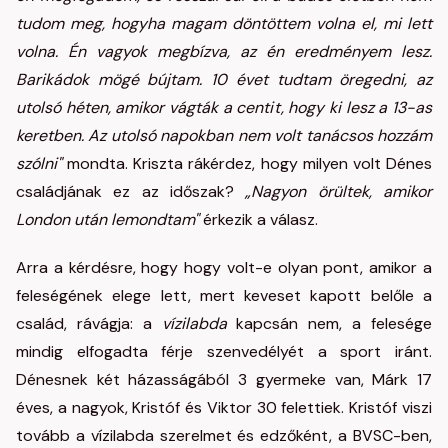
tudom meg, hogyha magam döntöttem volna el, mi lett
volna. Én vagyok megbízva, az én eredményem lesz.
Barikádok mögé bújtam. 10 évet tudtam öregedni, az
utolsó héten, amikor vágták a centit, hogy ki lesz a 13-as
keretben. Az utolsó napokban nem volt tanácsos hozzám
szólni"
mondta. Kriszta rákérdez, hogy milyen volt Dénes
családjának ez az időszak?
„Nagyon örültek, amikor
London után lemondtam"
érkezik a válasz.
Arra a kérdésre, hogy hogy volt-e olyan pont, amikor a
feleségének elege lett, mert keveset kapott belőle a
család, rávágja: a
vízilabda
kapcsán nem, a felesége
mindig elfogadta férje szenvedélyét a sport iránt.
Dénesnek két házasságából 3 gyermeke van, Márk 17
éves, a nagyok, Kristóf és Viktor 30 felettiek. Kristóf viszi
tovább a vízilabda szerelmet és edzőként, a BVSC-ben,