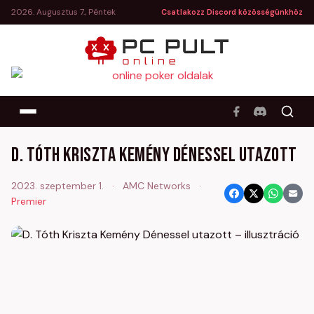
2026. Augusztus 7., Péntek
Csatlakozz Discord közösségünkhöz
D. Tóth Kriszta Kemény Dénessel utazott
2023. szeptember 1.
·
AMC Networks
·
Premier