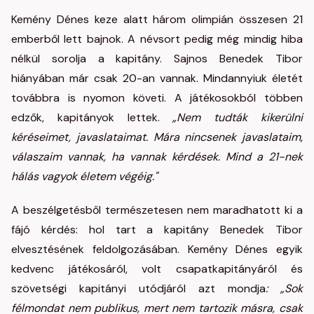
Kemény Dénes keze alatt három olimpián összesen 21
emberből lett bajnok. A névsort pedig még mindig hiba
nélkül sorolja a kapitány. Sajnos Benedek Tibor
hiányában már csak 20-an vannak. Mindannyiuk életét
továbbra is nyomon követi. A játékosokból többen
edzők, kapitányok lettek.
„Nem tudták kikerülni
kéréseimet, javaslataimat. Mára nincsenek javaslataim,
válaszaim vannak, ha vannak kérdések. Mind a 21-nek
hálás vagyok életem végéig."
A beszélgetésből természetesen nem maradhatott ki a
fájó kérdés: hol tart a kapitány Benedek Tibor
elvesztésének feldolgozásában. Kemény Dénes egyik
kedvenc játékosáról, volt csapatkapitányáról és
szövetségi kapitányi utódjáról azt mondja
: „Sok
félmondat nem publikus, mert nem tartozik másra, csak