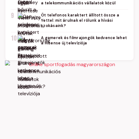
a telekommunikációs vállalatok közül
9
Öt telefonos karaktert állított össze a
Yettel: mit árulnak el rólunk a hívási
szokásaink?
10
A gamerek és filmrajongók kedvence lehet
a Hisense új televíziója