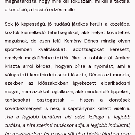
meghatározta, hogy mire kell fókuszálni, mi kell a taktika,
a kondíció, a frissítő edzés mellé.
Sok jó képességű, jó tudású játékos került a közelébe,
köztük kiemelkedő tehetségekkel, akik helyet követeltek
maguknak, de ezen felül Kemény Dénes mindig olyan
sportemberi kvalitásokat, adottságokat keresett,
amelyek megkülönböztették őket a többiektől. Amikor
Kriszta arról kérdezi, hogyan bírta a nyomást, ami a
válogatott kerethirdetéseket kísérte, Dénes azt mondja,
ezekben az időszakokban igyekezett elbarikádozni
magát, nem azokkal foglalkozni, akik mindenfelé tippeket,
tanácsokat osztogattak – hiszen a döntések
következményeit is neki, a kapitánynak kellett viselnie.
„Ha a legjobb barátom, aki edző kollega, a legjobb
tudása, a hite szerinti tanácsot adja, a legjobb indulattal,
én megfogadom, és rosszul sül el: a büdös életben nem