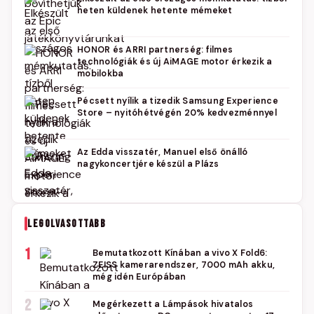
heten küldenek hetente mémeket
HONOR és ARRI partnerség: filmes
technológiák és új AiMAGE motor érkezik a
mobilokba
Pécsett nyílik a tizedik Samsung Experience
Store – nyitóhétvégén 20% kedvezménnyel
Az Edda visszatér, Manuel első önálló
nagykoncertjére készül a Plázs
LEGOLVASOTTABB
1
Bemutatkozott Kínában a vivo X Fold6:
ZEISS kamerarendszer, 7000 mAh akku,
még idén Európában
2
Megérkezett a Lámpások hivatalos