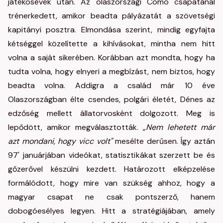
játékosévek után. Az olaszországi Como csapatánál
trénerkedett, amikor beadta pályázatát a szövetségi
kapitányi posztra. Elmondása szerint, mindig egyfajta
kétséggel közelítette a kihívásokat, mintha nem hitt
volna a saját sikerében. Korábban azt mondta, hogy ha
tudta volna, hogy elnyeri a megbízást, nem biztos, hogy
beadta volna. Addigra a család már 10 éve
Olaszországban élte csendes, polgári életét, Dénes az
edzőség mellett állatorvosként dolgozott. Meg is
lepődött, amikor megválasztották.
„Nem lehetett már
azt mondani, hogy vicc volt"
mesélte derűsen. Így aztán
97' januárjában videókat, statisztikákat szerzett be és
gőzerővel készülni kezdett. Határozott elképzelése
formálódott, hogy mire van szükség ahhoz, hogy a
magyar csapat ne csak pontszerző, hanem
dobogóesélyes legyen. Hitt a stratégiájában, amely