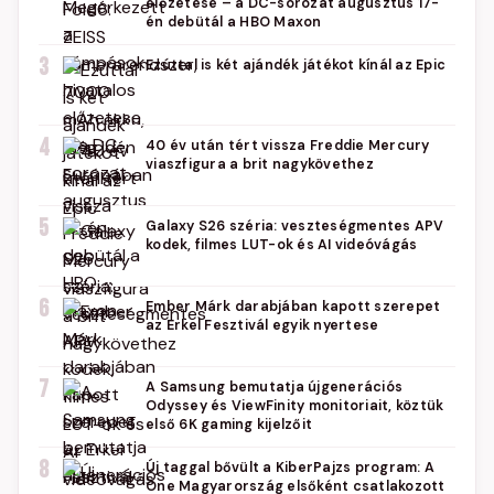
előzetese – a DC-sorozat augusztus 17-
én debütál a HBO Maxon
3
Ezúttal is két ajándék játékot kínál az Epic
4
40 év után tért vissza Freddie Mercury
viaszfigura a brit nagykövethez
5
Galaxy S26 széria: veszteségmentes APV
kodek, filmes LUT-ok és AI videóvágás
6
Ember Márk darabjában kapott szerepet
az Erkel Fesztivál egyik nyertese
7
A Samsung bemutatja újgenerációs
Odyssey és ViewFinity monitoriait, köztük
első 6K gaming kijelzőit
8
Új taggal bővült a KiberPajzs program: A
One Magyarország elsőként csatlakozott