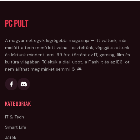
PC Pult
A magyar net egyik legrégebbi magazinja — itt voltunk, már
mielőtt a tech menő lett volna. Teszteltünk, végigjátszottunk
és leírtunk mindent, ami '99 óta történt az IT, gaming, film és
kultúra világában. Túléltük a dial-upot, a Flash-t és az IE6-ot —
nem állíthat meg minket semmi! ☕ 🎮
Kategóriák
IT & Tech
Smart Life
Játék