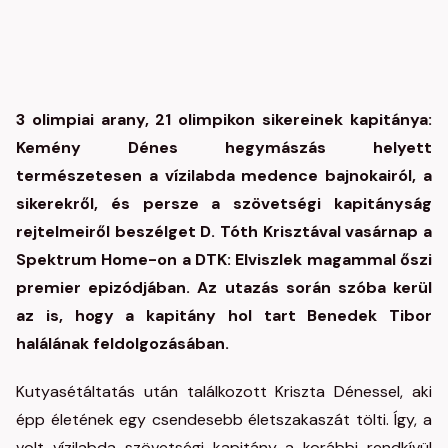
3 olimpiai arany, 21 olimpikon sikereinek kapitánya:
Kemény Dénes hegymászás helyett
természetesen a vízilabda medence bajnokairól, a
sikerekről, és persze a szövetségi kapitányság
rejtelmeiről beszélget D. Tóth Krisztával vasárnap a
Spektrum Home-on a DTK: Elviszlek magammal őszi
premier epizódjában. Az utazás során szóba kerül
az is, hogy a kapitány hol tart Benedek Tibor
halálának feldolgozásában.
Kutyasétáltatás után találkozott Kriszta Dénessel, aki
épp életének egy csendesebb életszakaszát tölti. Így, a
volt vízilabda szövetségi kapitány a korábbi rendkívül