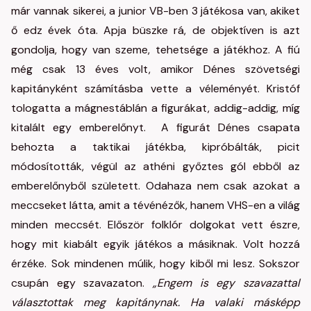
már vannak sikerei, a junior VB-ben 3 játékosa van, akiket
ő edz évek óta. Apja büszke rá, de objektíven is azt
gondolja, hogy van szeme, tehetsége a játékhoz. A fiú
még csak 13 éves volt, amikor Dénes szövetségi
kapitányként számításba vette a véleményét. Kristóf
tologatta a mágnestáblán a figurákat, addig-addig, míg
kitalált egy emberelőnyt. A figurát Dénes csapata
behozta a taktikai játékba, kipróbálták, picit
módosították, végül az athéni győztes gól ebből az
emberelőnyből született. Odahaza nem csak azokat a
meccseket látta, amit a tévénézők, hanem VHS-en a világ
minden meccsét. Először folklór dolgokat vett észre,
hogy mit kiabált egyik játékos a másiknak. Volt hozzá
érzéke. Sok mindenen múlik, hogy kiből mi lesz. Sokszor
csupán egy szavazaton.
„Engem is egy szavazattal
választottak meg kapitánynak. Ha valaki másképp