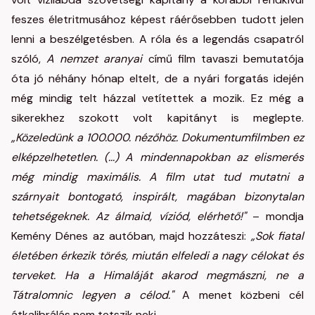
feszes életritmusához képest ráérősebben tudott jelen
lenni a beszélgetésben. A róla és a legendás csapatról
szóló,
A nemzet aranyai
című film tavaszi bemutatója
óta jó néhány hónap eltelt, de a nyári forgatás idején
még mindig telt házzal vetítettek a mozik. Ez még a
sikerekhez szokott volt kapitányt is meglepte.
„Közeledünk a 100.000. nézőhöz. Dokumentumfilmben ez
elképzelhetetlen. (...) A mindennapokban az elismerés
még mindig maximális. A film utat tud mutatni a
szárnyait bontogató, inspirált, magában bizonytalan
tehetségeknek. Az álmaid, víziód, elérhető!"
– mondja
Kemény Dénes az autóban, majd hozzáteszi:
„Sok fiatal
életében érkezik törés, miután elfeledi a nagy célokat és
terveket. Ha a Himaláját akarod megmászni, ne a
Tátralomnic legyen a célod."
A menet közbeni cél
átkalibrálás nem tetszik neki.