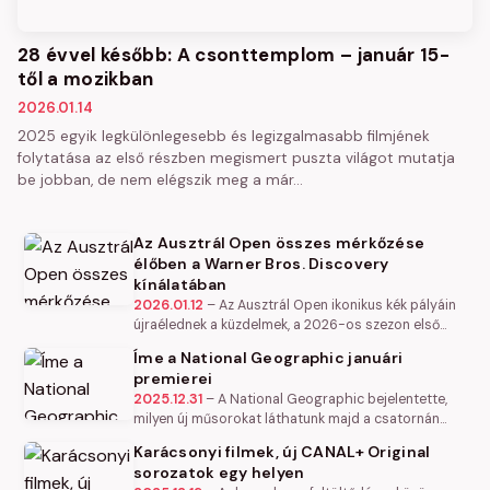
28 évvel később: A csonttemplom – január 15-
től a mozikban
2026.01.14
2025 egyik legkülönlegesebb és legizgalmasabb filmjének
folytatása az első részben megismert puszta világot mutatja
be jobban, de nem elégszik meg a már…
Az Ausztrál Open összes mérkőzése
élőben a Warner Bros. Discovery
kínálatában
2026.01.12
–
Az Ausztrál Open ikonikus kék pályáin
újraélednek a küzdelmek, a 2026-os szezon első
Grand Slam-mérkőzéseit pedig az európai nézők
Íme a National Geographic januári
számára exkluzívan a Warner…
premierei
2025.12.31
–
A National Geographic bejelentette,
milyen új műsorokat láthatunk majd a csatornán
januárban. A tartalmak között a „Will Smith: A Déli-
Karácsonyi filmek, új CANAL+ Original
sarktól az…
sorozatok egy helyen