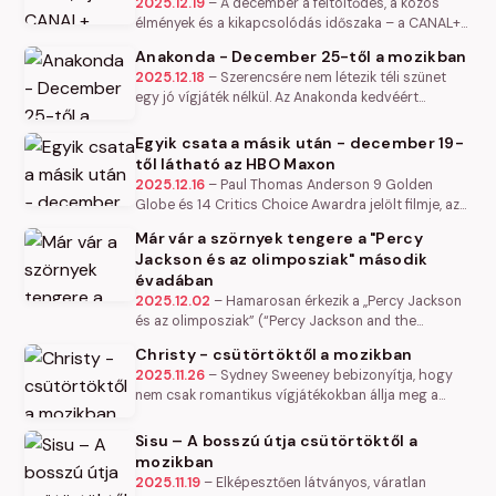
2025.12.19
–
A december a feltöltődés, a közös
élmények és a kikapcsolódás időszaka – a CANAL+
pedig az ünnepi szezonban is gondoskodik róla,
Anakonda - December 25-től a mozikban
hogy mindenki megtalálja a…
2025.12.18
–
Szerencsére nem létezik téli szünet
egy jó vígjáték nélkül. Az Anakonda kedvéért
összeálló csodás komikuscsapat (Jack Black, Paul
Rudd, Steve Zahn egy óriási…
Egyik csata a másik után - december 19-
től látható az HBO Maxon
2025.12.16
–
Paul Thomas Anderson 9 Golden
Globe és 14 Critics Choice Awardra jelölt filmje, az
Egyik csata a másik után december 19-én, pénteken
Már vár a szörnyek tengere a "Percy
debütál az HBO Maxon és…
Jackson és az olimposziak" második
évadában
2025.12.02
–
Hamarosan érkezik a „Percy Jackson
és az olimposziak” (“Percy Jackson and the
Olympians”) saját gyártású sorozat második évada
Christy - csütörtöktől a mozikban
a Disney+-ra, amely egy…
2025.11.26
–
Sydney Sweeney bebizonyítja, hogy
nem csak romantikus vígjátékokban állja meg a
helyét: igazi nagy színészi teljesítményt nyújt, az
ijesztően reális…
Sisu – A bosszú útja csütörtöktől a
mozikban
2025.11.19
–
Elképesztően látványos, váratlan