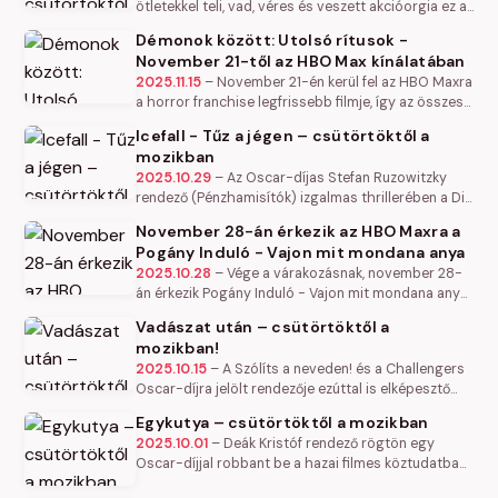
ötletekkel teli, vad, véres és veszett akcióorgia ez a
film. Mindig újra képes meghökkenteni és
Démonok között: Utolsó rítusok -
elborzasztani: hallgatag…
November 21-től az HBO Max kínálatában
2025.11.15
–
November 21-én kerül fel az HBO Maxra
a horror franchise legfrissebb filmje, így az összes
Démonok között film elérhető lesz a streaming
Icefall - Tűz a jégen – csütörtöktől a
platformon.
mozikban
2025.10.29
–
Az Oscar-díjas Stefan Ruzowitzky
rendező (Pénzhamisítók) izgalmas thrillerében a Die
Hard stílusa találkozik A visszatérő világával, és
November 28-án érkezik az HBO Maxra a
ráadásul A Suicide…
Pogány Induló - Vajon mit mondana anya
2025.10.28
–
Vége a várakozásnak, november 28-
án érkezik Pogány Induló - Vajon mit mondana anya
című sorozat az HBO Maxra. Az új részek hetente
Vadászat után – csütörtöktől a
jönnek majd a platforma és a…
mozikban!
2025.10.15
–
A Szólíts a neveden! és a Challengers
Oscar-díjra jelölt rendezője ezúttal is elképesztő
színészgárdával dolgozott (Julia Roberts, Andrew
Egykutya – csütörtöktől a mozikban
Garfield, Ayo…
2025.10.01
–
Deák Kristóf rendező rögtön egy
Oscar-díjjal robbant be a hazai filmes köztudatba
(Mindenki) – szókimondó és provokatív új filmje