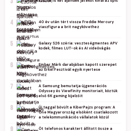
3
Ezúttal is két ajándék játékot kínál az Epic
4
40 év után tért vissza Freddie Mercury
viaszfigura a brit nagykövethez
5
Galaxy S26 széria: veszteségmentes APV
kodek, filmes LUT-ok és AI videóvágás
6
Ember Márk darabjában kapott szerepet
az Erkel Fesztivál egyik nyertese
7
A Samsung bemutatja újgenerációs
Odyssey és ViewFinity monitoriait, köztük
első 6K gaming kijelzőit
8
Új taggal bővült a KiberPajzs program: A
One Magyarország elsőként csatlakozott
a telekommunikációs vállalatok közül
9
Öt telefonos karaktert állított össze a