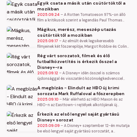
különleges tehetségének újabb…
Egyik csata a másik után csütörtöktől a
mozikban
2025.09.24
–
A Rotten Tomatoeson 97%-on álló
film a kritikusok szerint a legendás Paul Thomas
Anderson (Boogie Nights, Magnólia, Vérző olaj,
Mágikus, merész, meseszép utazás
Licorice Pizza) eddig…
csütörtöktől a mozikban
2025.09.17
–
Az elmúlt évek legsikeresebb
filmjeinek két főszereplője, Margot Robbie és Colin
Farrell között csak úgy izzik a levegő ebben a
Rég várt sorozatok, filmek és élő
fantáziadús és különleges,…
futballközvetítés is érkezik ősszel a
Disney+-ra
2025.09.12
–
A Disney+ idén ősszel is számos
újdonsággal és visszatérő közönségkedvenccel
várja a sorozat- és filmrajongókat. A felületen
A megbízás - Elindult az HBO új krimi
nemrég debütált az FX Alien: Föld…
sorozata Mark Ruffaloval a főszerepben
2025.09.10
–
Már elérhető az HBO Maxon és az
HBO-n az Easttown-i rejtélyek alkotójának új
minisorozata, főszerepben a 4 Oscar-díjra jelölt és
Érkezik az első lengyel saját gyártású
Emmy-díjas Mark Ruffalo és az…
Disney+ sorozat
2025.09.09
–
A Disney+ szeptember 12-én mutatja
be első lengyel saját gyártású sorozatát, a
nyolcrészes krimidrámát, a „Breslau – Egy