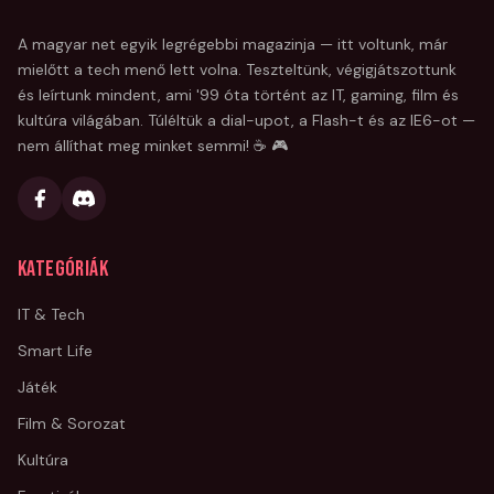
A magyar net egyik legrégebbi magazinja — itt voltunk, már
mielőtt a tech menő lett volna. Teszteltünk, végigjátszottunk
és leírtunk mindent, ami '99 óta történt az IT, gaming, film és
kultúra világában. Túléltük a dial-upot, a Flash-t és az IE6-ot —
nem állíthat meg minket semmi! ☕ 🎮
Kategóriák
IT & Tech
Smart Life
Játék
Film & Sorozat
Kultúra