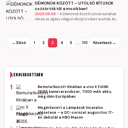
DÉMONOK KÖZÖTT – UTOLSÓ RÍTUSOK
sorozatgyilkos nyomában"-t („Breslau")…
csütörtöktől a mozikban!
2025.09.03
–
A Démonok között univerzumának
részei az egész világon elsöprő sikert arattak, és
több mint kétmilliárd dollár bevételt hoztak. Ezt a
filmet is az a bevált…
←
…
→
Előző
1
2
3
4
5
110
Következő
LEGOLVASOTTABB
1
Bemutatkozott Kínában a vivo X Fold6:
ZEISS kamerarendszer, 7000 mAh akku,
még idén Európában
2
Megérkezett a Lámpások hivatalos
előzetese – a DC-sorozat augusztus 17-
én debütál a HBO Maxon