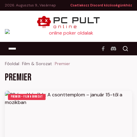
2026. Augusztus 9., Vasárnap
Csatlakozz Discord közösségünkhöz
Főoldal
/
Film & Sorozat
/
Premier
Premier
PREMIER – FILM & SOROZAT