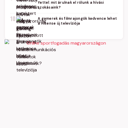
Yettel: mit árulnak el rólunk a hívási
szokásaink?
10
A gamerek és filmrajongók kedvence lehet
a Hisense új televíziója