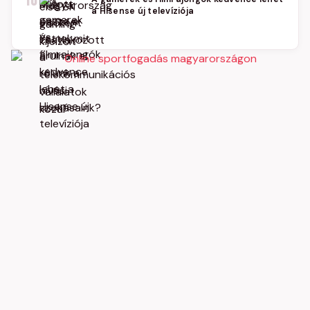
10
a Hisense új televíziója