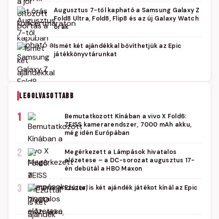
Augusztus 7-től kapható a Samsung Galaxy Z
Fold8 Ultra, Fold8, Flip8 és az új Galaxy Watch
órák
Ismét két ajándékkal bővíthetjük az Epic
játékkönyvtárunkat
LEGOLVASOTTABB
1
Bemutatkozott Kínában a vivo X Fold6:
ZEISS kamerarendszer, 7000 mAh akku,
még idén Európában
2
Megérkezett a Lámpások hivatalos
előzetese – a DC-sorozat augusztus 17-
én debütál a HBO Maxon
3
Ezúttal is két ajándék játékot kínál az Epic