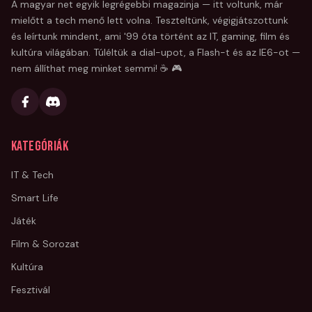
A magyar net egyik legrégebbi magazinja — itt voltunk, már
mielőtt a tech menő lett volna. Teszteltünk, végigjátszottunk
és leírtunk mindent, ami '99 óta történt az IT, gaming, film és
kultúra világában. Túléltük a dial-upot, a Flash-t és az IE6-ot —
nem állíthat meg minket semmi! ☕ 🎮
Kategóriák
IT & Tech
Smart Life
Játék
Film & Sorozat
Kultúra
Fesztivál