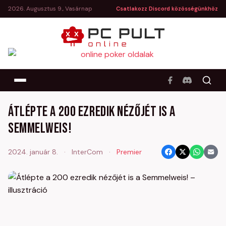
2026. Augusztus 9., Vasárnap
Csatlakozz Discord közösségünkhöz
Átlépte a 200 ezredik nézőjét is a
Semmelweis!
2024. január 8.
·
InterCom
·
Premier