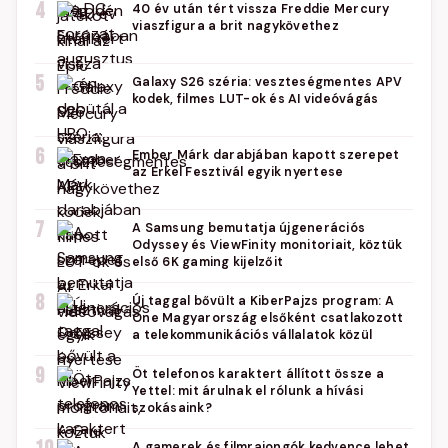
4
40 év után tért vissza Freddie Mercury
viaszfigura a brit nagykövethez
5
Galaxy S26 széria: veszteségmentes APV
kodek, filmes LUT-ok és AI videóvágás
6
Ember Márk darabjában kapott szerepet
az Erkel Fesztivál egyik nyertese
7
A Samsung bemutatja újgenerációs
Odyssey és ViewFinity monitoriait, köztük
első 6K gaming kijelzőit
8
Új taggal bővült a KiberPajzs program: A
One Magyarország elsőként csatlakozott
a telekommunikációs vállalatok közül
9
Öt telefonos karaktert állított össze a
Yettel: mit árulnak el rólunk a hívási
szokásaink?
A gamerek és filmrajongók kedvence lehet