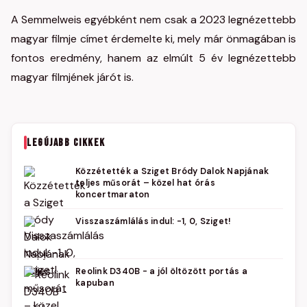
A Semmelweis egyébként nem csak a 2023 legnézettebb
magyar filmje címet érdemelte ki, mely már önmagában is
fontos eredmény, hanem az elmúlt 5 év legnézettebb
magyar filmjének járót is.
LEGÚJABB CIKKEK
Közzétették a Sziget Bródy Dalok Napjának
teljes műsorát – közel hat órás
koncertmaraton
Visszaszámlálás indul: -1, 0, Sziget!
Reolink D340B - a jól öltözött portás a
kapuban