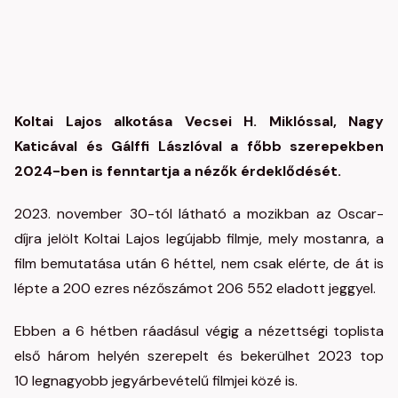
Koltai Lajos alkotása Vecsei H. Miklóssal, Nagy
Katicával és Gálffi Lászlóval a főbb szerepekben
2024-ben is fenntartja a nézők érdeklődését.
2023. november 30-tól látható a mozikban az Oscar-
díjra jelölt Koltai Lajos legújabb filmje, mely mostanra, a
film bemutatása után 6 héttel, nem csak elérte, de át is
lépte a 200 ezres nézőszámot 206 552 eladott jeggyel.
Ebben a 6 hétben ráadásul végig a nézettségi toplista
első három helyén szerepelt és bekerülhet 2023 top
10 legnagyobb jegyárbevételű filmjei közé is.