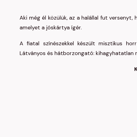
Aki még él közülük, az a halállal fut versenyt
amelyet a jóskártya ígér.
A fiatal színészekkel készült misztikus hor
Látványos és hátborzongató: kihagyhatatlan m
K