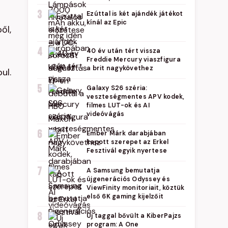
3
Ezúttal is két ajándék játékot
kínál az Epic
ől,
4
40 év után tért vissza
Freddie Mercury viaszfigura
a brit nagykövethez
ul.
5
Galaxy S26 széria:
veszteségmentes APV kodek,
filmes LUT-ok és AI
videóvágás
6
Ember Márk darabjában
kapott szerepet az Erkel
Fesztivál egyik nyertese
7
A Samsung bemutatja
újgenerációs Odyssey és
ViewFinity monitoriait, köztük
első 6K gaming kijelzőit
8
Új taggal bővült a KiberPajzs
program: A One