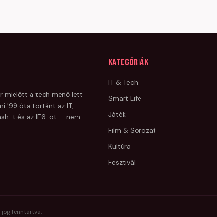
Kategóriák
IT & Tech
r mielőtt a tech menő lett
Smart Life
i '99 óta történt az IT,
Játék
Flash-t és az IE6-ot — nem
Film & Sorozat
Kultúra
Fesztivál
 jog fenntartva.