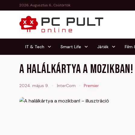
2026. Augusztus 6., Csütörtök
IT & Tech
Smart Life
Játék
Film
A halálkártya a mozikban!
2024. május 9.
·
InterCom
·
Premier