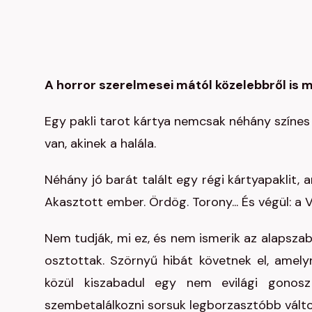
A horror szerelmesei mától közelebbről is 
Egy pakli tarot kártya nemcsak néhány színes l
van, akinek a halála.
Néhány jó barát talált egy régi kártyapaklit,
Akasztott ember. Ördög. Torony... És végül: a V
Nem tudják, mi ez, és nem ismerik az alapsza
osztottak. Szörnyű hibát követnek el, amel
közül kiszabadul egy nem evilági gonosz
szembetalálkozni sorsuk legborzasztóbb válto