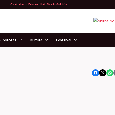
Csatlakozz Discord közösségünkhöz
 & Sorozat
Kultúra
Fesztivál