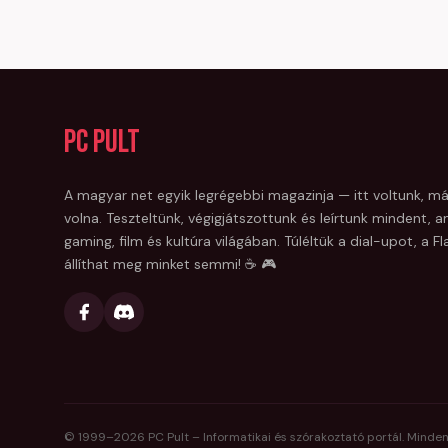
PC Pult
A magyar net egyik legrégebbi magazinja — itt voltunk, má
volna. Teszteltünk, végigjátszottunk és leírtunk mindent, am
gaming, film és kultúra világában. Túléltük a dial-upot, a 
állíthat meg minket semmi! ☕ 🎮
© 1999–
2026
PC Pult – Informatikai és szórakoztató portál. Minden