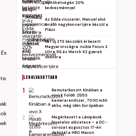
nyitóhétvégén 20%
kedvezménnyel
Az Edda visszatér, Manuel első
önálló nagykoncertjére készül a
Plázs
Két új ZTE készülék érkezett
Magyarországra: nubia Focus 2
 És
Ultra 5G és Watch K2 gyerek
okosóra
LEGOLVASOTTABB
te.
1
Bemutatkozott Kínában a
vivo X Fold6: ZEISS
kamerarendszer, 7000 mAh
nak
akku, még idén Európában
pok
2
Megérkezett a Lámpások
nek
hivatalos előzetese – a DC-
sorozat augusztus 17-én
debütál a HBO Maxon