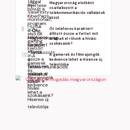
Magyarország elsőként
csatlakozott a
telekommunikációs vállalatok
közül
9
Öt telefonos karaktert
állított össze a Yettel: mit
árulnak el rólunk a hívási
szokásaink?
10
A gamerek és filmrajongók
kedvence lehet a Hisense új
televíziója