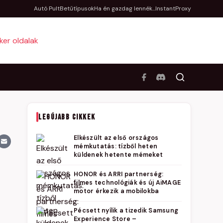
Autó Pult
Betűtípusok
Ha én gazdag lennék...
InstantProxy
LEGÚJABB CIKKEK
Elkészült az első országos
mémkutatás: tízből heten
küldenek hetente mémeket
HONOR és ARRI partnerség:
filmes technológiák és új AiMAGE
motor érkezik a mobilokba
Pécsett nyílik a tizedik Samsung
Experience Store –