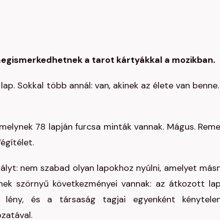
megismerkedhetnek a tarot kártyákkal a mozikban.
ap. Sokkal több annál: van, akinek az élete van benne.
 amelynek 78 lapján furcsa minták vannak. Mágus. Reme
égítélet.
bályt: nem szabad olyan lapokhoz nyúlni, amelyet más
ynek szörnyű következményei vannak: az átkozott la
 lény, és a társaság tagjai egyenként kénytele
zatával.