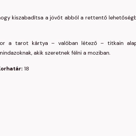
, hogy kiszabadítsa a jövőt abból a rettentő lehetőségb
ror a tarot kártya – valóban létező – titkain alap
indazoknak, akik szeretnek félni a moziban.
orhatár:
18