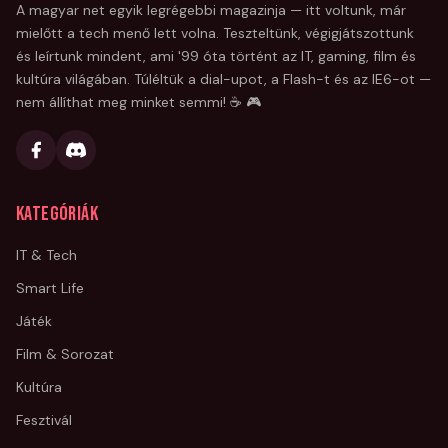
A magyar net egyik legrégebbi magazinja — itt voltunk, már
mielőtt a tech menő lett volna. Teszteltünk, végigjátszottunk
és leírtunk mindent, ami '99 óta történt az IT, gaming, film és
kultúra világában. Túléltük a dial-upot, a Flash-t és az IE6-ot —
nem állíthat meg minket semmi! ☕ 🎮
Kategóriák
IT & Tech
Smart Life
Játék
Film & Sorozat
Kultúra
Fesztivál