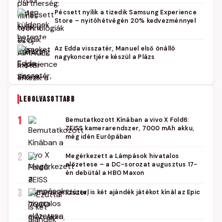
Pécsett nyílik a tizedik Samsung Experience
Store – nyitóhétvégén 20% kedvezménnyel
Az Edda visszatér, Manuel első önálló
nagykoncertjére készül a Plázs
LEGOLVASOTTABB
1
Bemutatkozott Kínában a vivo X Fold6:
ZEISS kamerarendszer, 7000 mAh akku,
még idén Európában
2
Megérkezett a Lámpások hivatalos
előzetese – a DC-sorozat augusztus 17-
én debütál a HBO Maxon
3
Ezúttal is két ajándék játékot kínál az Epic