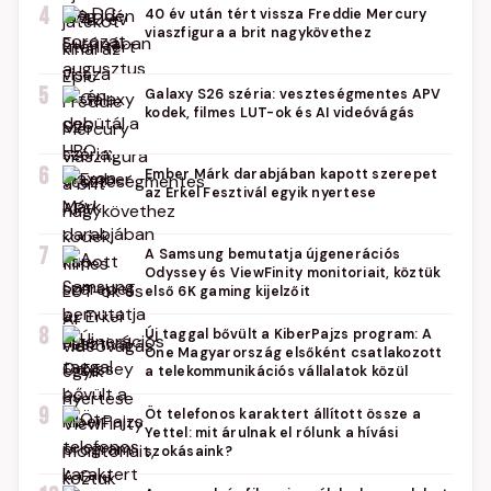
4
40 év után tért vissza Freddie Mercury
viaszfigura a brit nagykövethez
5
Galaxy S26 széria: veszteségmentes APV
kodek, filmes LUT-ok és AI videóvágás
6
Ember Márk darabjában kapott szerepet
az Erkel Fesztivál egyik nyertese
7
A Samsung bemutatja újgenerációs
Odyssey és ViewFinity monitoriait, köztük
első 6K gaming kijelzőit
8
Új taggal bővült a KiberPajzs program: A
One Magyarország elsőként csatlakozott
a telekommunikációs vállalatok közül
9
Öt telefonos karaktert állított össze a
Yettel: mit árulnak el rólunk a hívási
szokásaink?