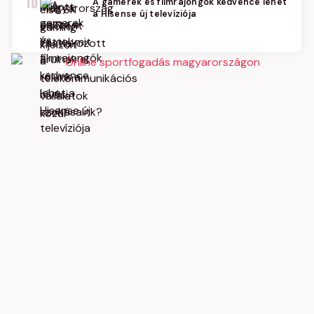
10
A gamerek és filmrajongók kedvence lehet
a Hisense új televíziója