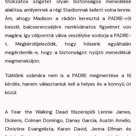
titokzatos szigetet olyan biztonságos menedékké
alakítsa, amilyennek a régi Stadionnak kellett volna lennie.
Ám, ahogy Madison a rádión keresztül a PADRE-ról
beszél, balcserencséjére nemkívánatos figyelmet von
magára, így célponttá válva veszélybe sodorja a PADRE-
t. Megkérdőjeleződik, hogy hőseink egyáltalán
megérdemlik-e, hogy a biztonságot nyújtó menedékük
megmeneküljön.
Túlélőink számára nem is a PADRE megmentése a fő
kérdés, hanem választaniuk kell a helyes és a könnyű út
közül.
A Fear the Walking Dead főszereplői Lennie James,
Dickens, Colman Domingo, Danay Garcia, Austin Amelio,
Christine Evangelista, Karen David, Jenna Elfman és