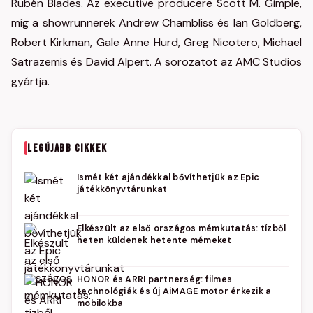
Rubén Blades. Az executive producere Scott M. Gimple,
míg a showrunnerek Andrew Chambliss és Ian Goldberg,
Robert Kirkman, Gale Anne Hurd, Greg Nicotero, Michael
Satrazemis és David Alpert. A sorozatot az AMC Studios
gyártja.
LEGÚJABB CIKKEK
Ismét két ajándékkal bővíthetjük az Epic
játékkönyvtárunkat
Elkészült az első országos mémkutatás: tízből
heten küldenek hetente mémeket
HONOR és ARRI partnerség: filmes
technológiák és új AiMAGE motor érkezik a
mobilokba