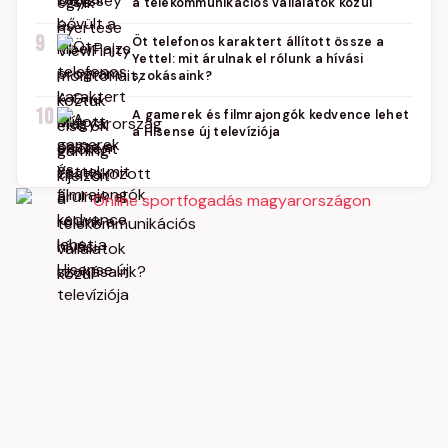
a telekommunikációs vállalatok közül
9
Öt telefonos karaktert állított össze a
Yettel: mit árulnak el rólunk a hívási
szokásaink?
10
A gamerek és filmrajongók kedvence lehet
a Hisense új televíziója