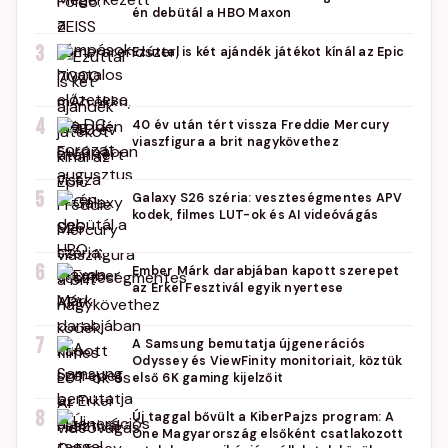
én debütál a HBO Maxon
3
Ezúttal is két ajándék játékot kínál az Epic
4
40 év után tért vissza Freddie Mercury
viaszfigura a brit nagykövethez
5
Galaxy S26 széria: veszteségmentes APV
kodek, filmes LUT-ok és AI videóvágás
6
Ember Márk darabjában kapott szerepet
az Erkel Fesztivál egyik nyertese
7
A Samsung bemutatja újgenerációs
Odyssey és ViewFinity monitoriait, köztük
első 6K gaming kijelzőit
8
Új taggal bővült a KiberPajzs program: A
One Magyarország elsőként csatlakozott