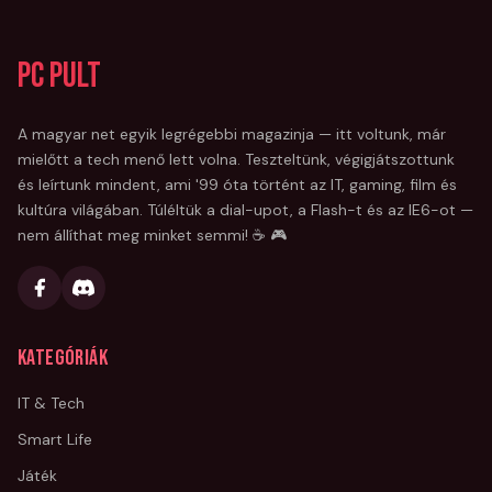
PC Pult
A magyar net egyik legrégebbi magazinja — itt voltunk, már
mielőtt a tech menő lett volna. Teszteltünk, végigjátszottunk
és leírtunk mindent, ami '99 óta történt az IT, gaming, film és
kultúra világában. Túléltük a dial-upot, a Flash-t és az IE6-ot —
nem állíthat meg minket semmi! ☕ 🎮
Kategóriák
IT & Tech
Smart Life
Játék