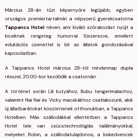
Március 28-án tűzi képernyőre legújabb, egyben
országos premiertartalmát a népszerű gyerekcsatorna
Tappancs Hotel
néven, ami kiváló szórakozást nyújt a
kicsiknek rengeteg humorral fűszerezve, emellett
edukációs üzenettel is bír az állatok gondozásával
kapcsolatban.
A Tappancs Hotel március 28-tól mindennap dupla
résszel, 20:00-kor kezdődik a csatornán.
A történet során Lili kutyához, Bubu tengerimalachoz,
valamint Nai Nai és Vicky macskákhoz csatlakozunk, akik
új állatbarátokat köszöntenek otthonukban, a Tappancs
Hotelben. Más szállodákkal ellentétben a Tappancs
Hotel tele van csúcstechnológiás találmányokkal,
melyeket Robin, a szállodatulajdonos, a kiskedvencek