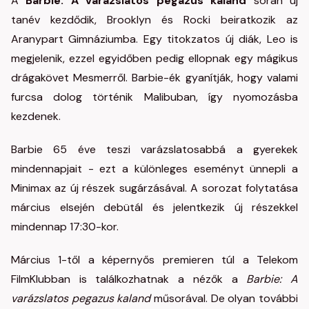
A
Barbie: A varázslatos pegazus kaland
során új
tanév kezdődik, Brooklyn és Rocki beiratkozik az
Aranypart Gimnáziumba. Egy titokzatos új diák, Leo is
megjelenik, ezzel egyidőben pedig ellopnak egy mágikus
drágakövet Mesmerről. Barbie-ék gyanítják, hogy valami
furcsa dolog történik Malibuban, így nyomozásba
kezdenek.
Barbie 65 éve teszi varázslatosabbá a gyerekek
mindennapjait - ezt a különleges eseményt ünnepli a
Minimax az új részek sugárzásával. A sorozat folytatása
március elsején debütál és jelentkezik új részekkel
mindennap 17:30-kor.
Március 1-től a képernyős premieren túl a Telekom
FilmKlubban is találkozhatnak a nézők a
Barbie: A
varázslatos pegazus kaland
műsorával. De olyan további