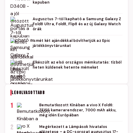
kapuban
Augusztus 7-től kapható a Samsung Galaxy Z
Fold8 Ultra, Fold8, Flip8 és az új Galaxy Watch
órák
Ismét két ajándékkal bővíthetjük az Epic
játékkönyvtárunkat
Elkészült az első országos mémkutatás: tízből
heten küldenek hetente mémeket
LEGOLVASOTTABB
1
Bemutatkozott Kínában a vivo X Fold6:
ZEISS kamerarendszer, 7000 mAh akku,
még idén Európában
2
Megérkezett a Lámpások hivatalos
előzetese – a DC-sorozat augusztus 17-