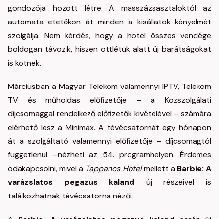
gondozója hozott létre. A masszázsasztaloktól az
automata etetőkön át minden a kisállatok kényelmét
szolgálja. Nem kérdés, hogy a hotel összes vendége
boldogan távozik, hiszen ottlétük alatt új barátságokat
is kötnek.
Márciusban a Magyar Telekom valamennyi IPTV, Telekom
TV és műholdas előfizetője – a Közszolgálati
díjcsomaggal rendelkező előfizetők kivételével – számára
elérhető lesz a Minimax. A tévécsatornát egy hónapon
át a szolgáltató valamennyi előfizetője – díjcsomagtól
függetlenül –nézheti az 54. programhelyen. Érdemes
odakapcsolni, mivel a
Tappancs Hotel
mellett a
Barbie: A
varázslatos pegazus kaland
új részeivel is
találkozhatnak tévécsatorna nézői.