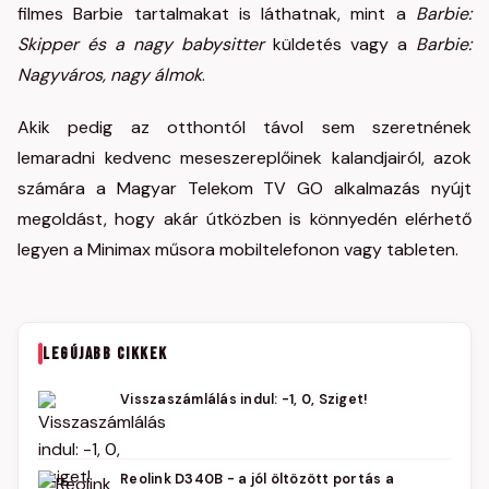
filmes Barbie tartalmakat is láthatnak, mint a
Barbie:
Skipper és a nagy babysitter
küldetés vagy a
Barbie:
Nagyváros, nagy álmok
.
Akik pedig az otthontól távol sem szeretnének
lemaradni kedvenc meseszereplőinek kalandjairól, azok
számára a Magyar Telekom TV GO alkalmazás nyújt
megoldást, hogy akár útközben is könnyedén elérhető
legyen a Minimax műsora mobiltelefonon vagy tableten.
LEGÚJABB CIKKEK
Visszaszámlálás indul: -1, 0, Sziget!
Reolink D340B - a jól öltözött portás a