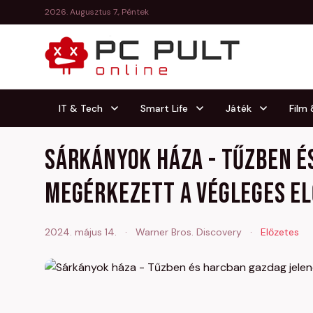
2026. Augusztus 7., Péntek
IT & Tech
Smart Life
Játék
Film
Sárkányok háza - Tűzben é
megérkezett a végleges e
2024. május 14.
·
Warner Bros. Discovery
·
Előzetes