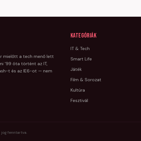
Kategóriák
IT & Tech
r mielőtt a tech menő lett
Smart Life
i '99 óta történt az IT,
Játék
Flash-t és az IE6-ot — nem
Film & Sorozat
Kultúra
Fesztivál
 jog fenntartva.