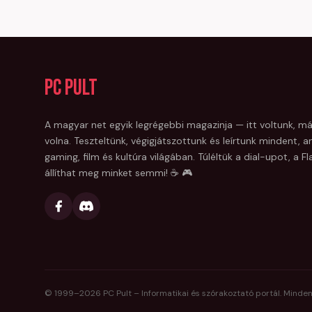
PC Pult
A magyar net egyik legrégebbi magazinja — itt voltunk, má
volna. Teszteltünk, végigjátszottunk és leírtunk mindent, am
gaming, film és kultúra világában. Túléltük a dial-upot, a 
állíthat meg minket semmi! ☕ 🎮
© 1999–
2026
PC Pult – Informatikai és szórakoztató portál. Minden