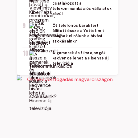
csatlakozott a
telekommunikációs vállalatok
közül
9
Öt telefonos karaktert
állított össze a Yettel: mit
árulnak el rólunk a hívási
szokásaink?
10
A gamerek és filmrajongók
kedvence lehet a Hisense új
televíziója