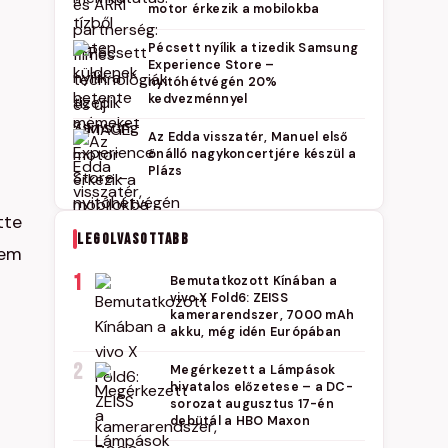
motor érkezik a mobilokba
Pécsett nyílik a tizedik Samsung
Experience Store –
nyitóhétvégén 20%
kedvezménnyel
Az Edda visszatér, Manuel első
önálló nagykoncertjére készül a
Plázs
tte
LEGOLVASOTTABB
sem
1
Bemutatkozott Kínában a
vivo X Fold6: ZEISS
kamerarendszer, 7000 mAh
akku, még idén Európában
2
Megérkezett a Lámpások
hivatalos előzetese – a DC-
sorozat augusztus 17-én
debütál a HBO Maxon