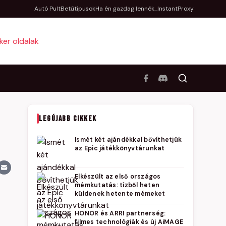
Autó Pult
Betűtípusok
Ha én gazdag lennék...
InstantProxy
LEGÚJABB CIKKEK
Ismét két ajándékkal bővíthetjük
az Epic játékkönyvtárunkat
Elkészült az első országos
mémkutatás: tízből heten
küldenek hetente mémeket
HONOR és ARRI partnerség:
filmes technológiák és új AiMAGE