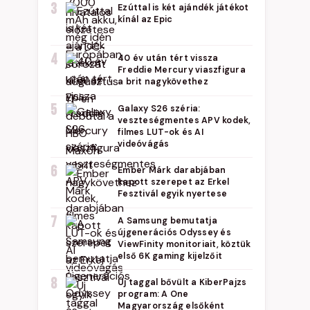
3
Ezúttal is két ajándék játékot
kínál az Epic
4
40 év után tért vissza
Freddie Mercury viaszfigura
a brit nagykövethez
5
Galaxy S26 széria:
veszteségmentes APV kodek,
filmes LUT-ok és AI
videóvágás
6
Ember Márk darabjában
kapott szerepet az Erkel
Fesztivál egyik nyertese
7
A Samsung bemutatja
újgenerációs Odyssey és
ViewFinity monitoriait, köztük
első 6K gaming kijelzőit
8
Új taggal bővült a KiberPajzs
program: A One
Magyarország elsőként