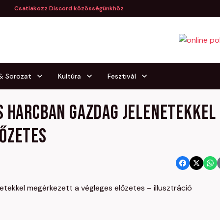
Csatlakozz Discord közösségünkhöz
 & Sorozat
Kultúra
Fesztivál
s harcban gazdag jelenetekkel
lőzetes