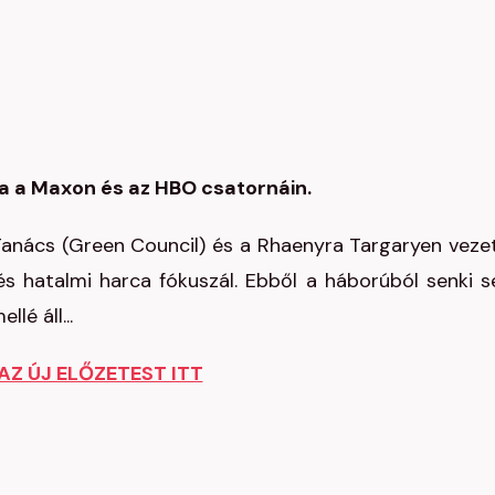
da a Maxon és az HBO csatornáin.
Tanács (Green Council) és a Rhaenyra Targaryen veze
és hatalmi harca fókuszál. Ebből a háborúból senki 
lé áll...
AZ ÚJ ELŐZETEST ITT