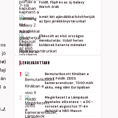
Fold8, Flip8 és az új Galaxy
Watch órák
Ismét két ajándékkal bővíthetjük
az Epic játékkönyvtárunkat
Elkészült az első országos
mémkutatás: tízből heten
-os
küldenek hetente mémeket
i jó
ce
)
LEGOLVASOTTABB
aji
1
Bemutatkozott Kínában a
rán
vivo X Fold6: ZEISS
kamerarendszer, 7000 mAh
l a
akku, még idén Európában
2
Megérkezett a Lámpások
hivatalos előzetese – a DC-
sorozat augusztus 17-én
J
.J.
debütál a HBO Maxon