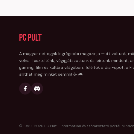
PC Pult
A magyar net egyik legrégebbi magazinja — itt voltunk, má
volna. Teszteltünk, végigjátszottunk és leírtunk mindent, am
gaming, film és kultúra világában. Túléltük a dial-upot, a 
állíthat meg minket semmi! ☕ 🎮
© 1999–
2026
PC Pult – Informatikai és szórakoztató portál. Minden