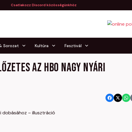
Csatlakozz Discord közösségünkhöz
 & Sorozat
Kultúra
Fesztivál
lőzetes az HBO nagy nyári