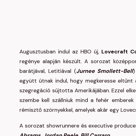
Augusztusban indul az HBO új,
Lovecraft C
regénye alapján készült. A sorozat középpo
barátjával, Letitiával (
Jurnee Smollett-Bell
)
együtt útnak indul, hogy megkeresse eltűnt 
szegregáció sújtotta Amerikájában. Ezzel elk
szembe kell szállniuk mind a fehér emberek 
rémisztő szörnyekkel, amelyek akár egy Lovecra
A sorozat showrunnere és executive produc
Abrams, Jordan Peele, Bill Carraro
.