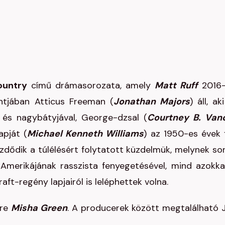
ountry
című drámasorozata, amely
Matt Ruff
2016
ntjában Atticus Freeman (
Jonathan
Majors
) áll, ak
 és nagybátyjával, George-dzsal (
Courtney B. Van
apját (
Michael Kenneth Williams
) az 1950-es évek f
ezdődik a túlélésért folytatott küzdelmük, melynek so
Amerikájának rasszista fenyegetésével, mind azokka
ft-regény lapjairól is leléphettek volna.
ere
Misha Green
. A producerek között megtalálható 