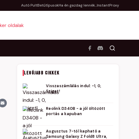
Autó Pult
Betűtípusok
Ha én gazdag lennék...
InstantProxy
LEGÚJABB CIKKEK
Visszaszámlálás indul: -1, 0,
Sziget!
Reolink D340B - a jól öltözött
portás a kapuban
Augusztus 7-től kapható a
Samsung Galaxy Z Fold8 Ultra,