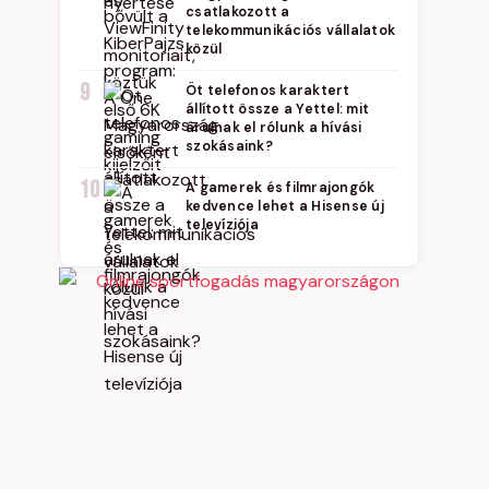
csatlakozott a
telekommunikációs vállalatok
közül
9
Öt telefonos karaktert
állított össze a Yettel: mit
árulnak el rólunk a hívási
szokásaink?
10
A gamerek és filmrajongók
kedvence lehet a Hisense új
televíziója