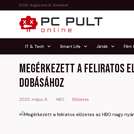
2026. Augusztus 8., Szombat
IT & Tech
Smart Life
Játék
Film
Megérkezett a feliratos e
dobásához
2020. május 6.
·
HBO
·
Előzetes