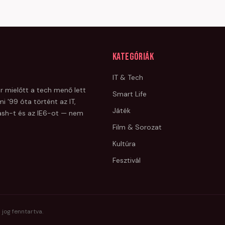
Kategóriák
IT & Tech
r mielőtt a tech menő lett
Smart Life
i '99 óta történt az IT,
Játék
Flash-t és az IE6-ot — nem
Film & Sorozat
Kultúra
Fesztivál
 jog fenntartva.