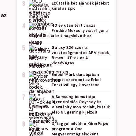
3
Ezúttal is két ajándék játékot
kínál az Epic
 az
4
40 év után tért vissza
Freddie Mercury viaszfigura
a brit nagykövethez
5
Galaxy S26 széria:
veszteségmentes APV kodek,
filmes LUT-ok és AI
videóvágás
6
Ember Márk darabjában
kapott szerepet az Erkel
Fesztivál egyik nyertese
7
A Samsung bemutatja
újgenerációs Odyssey és
ViewFinity monitoriait, köztük
első 6K gaming kijelzőit
8
Új taggal bővült a KiberPajzs
program: A One
Magyarország elsőként