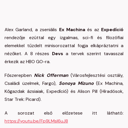
Alex Garland, a zseniális
Ex Machina
és az
Expedíció
rendezője ezúttal egy izgalmas, sci-fi és filozófiai
elemekkel tűzdelt minisorozattal fogja elkápráztatni a
nézőket. A 8 részes
Devs
a tervek szerint tavasszal
érkezik az HBO GO-ra.
Főszerepben
Nick Offerman
(Városfejlesztési osztály,
Családi üzelmek, Fargo),
Sonoya Mizuno
(Ex Machina,
Kőgazdak ázsiaiak, Expedíció) és Alison Pill (Híradósok,
Star Trek: Picard).
A sorozat első előzetese itt látható:
https://youtu.be/Fp9LMsI6uJ8