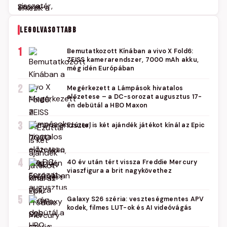
LEGOLVASOTTABB
1
Bemutatkozott Kínában a vivo X Fold6:
ZEISS kamerarendszer, 7000 mAh akku,
még idén Európában
2
Megérkezett a Lámpások hivatalos
előzetese – a DC-sorozat augusztus 17-
én debütál a HBO Maxon
3
Ezúttal is két ajándék játékot kínál az Epic
4
40 év után tért vissza Freddie Mercury
viaszfigura a brit nagykövethez
5
Galaxy S26 széria: veszteségmentes APV
kodek, filmes LUT-ok és AI videóvágás