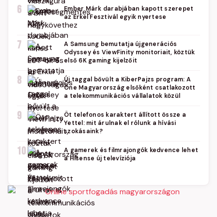
6
Ember Márk darabjában kapott szerepet
az Erkel Fesztivál egyik nyertese
7
A Samsung bemutatja újgenerációs
Odyssey és ViewFinity monitoriait, köztük
első 6K gaming kijelzőit
8
Új taggal bővült a KiberPajzs program: A
One Magyarország elsőként csatlakozott
a telekommunikációs vállalatok közül
9
Öt telefonos karaktert állított össze a
Yettel: mit árulnak el rólunk a hívási
szokásaink?
10
A gamerek és filmrajongók kedvence lehet
a Hisense új televíziója