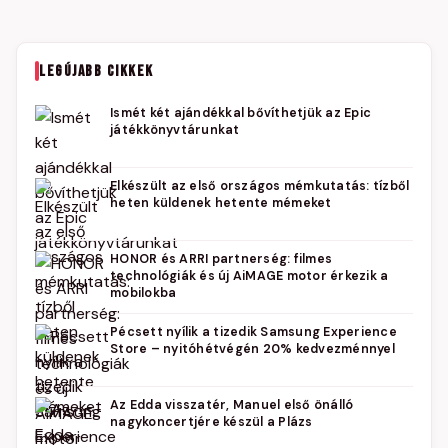
LEGÚJABB CIKKEK
Ismét két ajándékkal bővíthetjük az Epic
játékkönyvtárunkat
Elkészült az első országos mémkutatás: tízből
heten küldenek hetente mémeket
HONOR és ARRI partnerség: filmes
technológiák és új AiMAGE motor érkezik a
mobilokba
Pécsett nyílik a tizedik Samsung Experience
Store – nyitóhétvégén 20% kedvezménnyel
Az Edda visszatér, Manuel első önálló
nagykoncertjére készül a Plázs