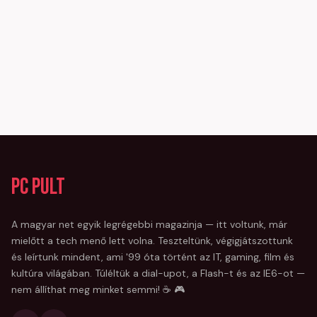
PC Pult
A magyar net egyik legrégebbi magazinja — itt voltunk, már
mielőtt a tech menő lett volna. Teszteltünk, végigjátszottunk
és leírtunk mindent, ami '99 óta történt az IT, gaming, film és
kultúra világában. Túléltük a dial-upot, a Flash-t és az IE6-ot —
nem állíthat meg minket semmi! ☕ 🎮