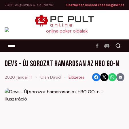
2026. Augusztus 6., Csütörtök
Csatlakozz Discord közösségünkhöz
Devs - Új sorozat hamarosan az HBO GO-n
2020. január 11.
·
Oláh Dávid
·
Előzetes