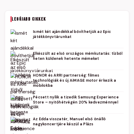
LEGÚJABB CIKKEK
Ismét két ajándékkal bővíthetjük az Epic
játékkönyvtárunkat
Elkészült az első országos mémkutatás: tízből
heten küldenek hetente mémeket
HONOR és ARRI partnerség: filmes
technológiák és új AiMAGE motor érkezik a
mobilokba
Pécsett nyílik a tizedik Samsung Experience
Store – nyitóhétvégén 20% kedvezménnyel
Az Edda visszatér, Manuel első önálló
nagykoncertjére készül a Plázs