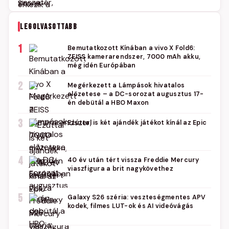
LEGOLVASOTTABB
1
Bemutatkozott Kínában a vivo X Fold6:
ZEISS kamerarendszer, 7000 mAh akku,
még idén Európában
2
Megérkezett a Lámpások hivatalos
előzetese – a DC-sorozat augusztus 17-
én debütál a HBO Maxon
3
Ezúttal is két ajándék játékot kínál az Epic
4
40 év után tért vissza Freddie Mercury
viaszfigura a brit nagykövethez
5
Galaxy S26 széria: veszteségmentes APV
kodek, filmes LUT-ok és AI videóvágás