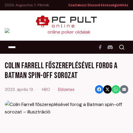
2026. Augusztus 7., Péntek
Csatlakozz Discord közösségünkhöz
Colin Farrell főszereplésével forog a
Batman spin-off sorozat
2023. április 13.
·
HBO
·
Előzetes