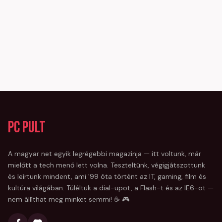
PC Pult
A magyar net egyik legrégebbi magazinja — itt voltunk, már
mielőtt a tech menő lett volna. Teszteltünk, végigjátszottunk
és leírtunk mindent, ami '99 óta történt az IT, gaming, film és
kultúra világában. Túléltük a dial-upot, a Flash-t és az IE6-ot —
nem állíthat meg minket semmi! ☕ 🎮