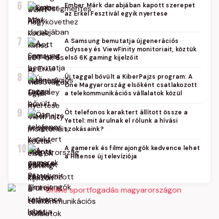
6
Ember Márk darabjában kapott szerepet
az Erkel Fesztivál egyik nyertese
7
A Samsung bemutatja újgenerációs
Odyssey és ViewFinity monitoriait, köztük
első 6K gaming kijelzőit
8
Új taggal bővült a KiberPajzs program: A
One Magyarország elsőként csatlakozott
a telekommunikációs vállalatok közül
9
Öt telefonos karaktert állított össze a
Yettel: mit árulnak el rólunk a hívási
szokásaink?
10
A gamerek és filmrajongók kedvence lehet
a Hisense új televíziója