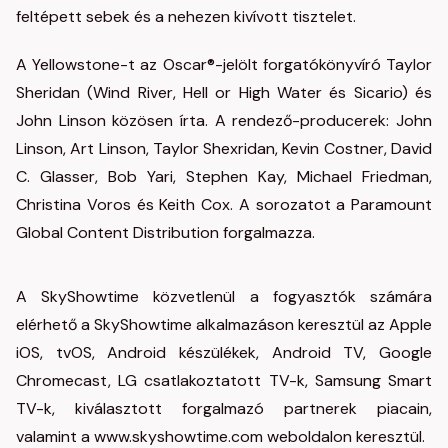
feltépett sebek és a nehezen kivívott tisztelet.
A Yellowstone-t az Oscar®-jelölt forgatókönyvíró Taylor
Sheridan (Wind River, Hell or High Water és Sicario) és
John Linson közösen írta. A rendező-producerek: John
Linson, Art Linson, Taylor Shexridan, Kevin Costner, David
C. Glasser, Bob Yari, Stephen Kay, Michael Friedman,
Christina Voros és Keith Cox. A sorozatot a Paramount
Global Content Distribution forgalmazza.
A SkyShowtime közvetlenül a fogyasztók számára
elérhető a SkyShowtime alkalmazáson keresztül az Apple
iOS, tvOS, Android készülékek, Android TV, Google
Chromecast, LG csatlakoztatott TV-k, Samsung Smart
TV-k, kiválasztott forgalmazó partnerek piacain,
valamint a www.skyshowtime.com weboldalon keresztül.