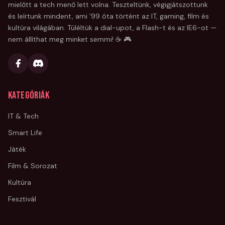
mielőtt a tech menő lett volna. Teszteltünk, végigjátszottunk
és leírtunk mindent, ami '99 óta történt az IT, gaming, film és
kultúra világában. Túléltük a dial-upot, a Flash-t és az IE6-ot —
nem állíthat meg minket semmi! ☕ 🎮
Kategóriák
IT & Tech
Smart Life
Játék
Film & Sorozat
Kultúra
Fesztivál