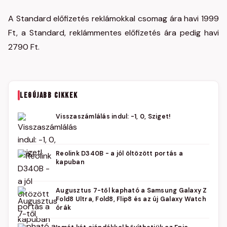
A Standard előfizetés reklámokkal csomag ára havi 1999
Ft, a Standard, reklámmentes előfizetés ára pedig havi
2790 Ft.
LEGÚJABB CIKKEK
Visszaszámlálás indul: -1, 0, Sziget!
Reolink D340B - a jól öltözött portás a
kapuban
Augusztus 7-től kapható a Samsung Galaxy Z
Fold8 Ultra, Fold8, Flip8 és az új Galaxy Watch
órák