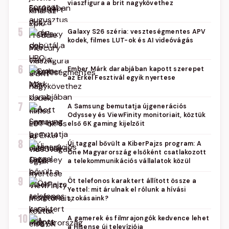
viaszfigura a brit nagykövethez
5
Galaxy S26 széria: veszteségmentes APV
kodek, filmes LUT-ok és AI videóvágás
6
Ember Márk darabjában kapott szerepet
az Erkel Fesztivál egyik nyertese
7
A Samsung bemutatja újgenerációs
Odyssey és ViewFinity monitoriait, köztük
első 6K gaming kijelzőit
8
Új taggal bővült a KiberPajzs program: A
One Magyarország elsőként csatlakozott
a telekommunikációs vállalatok közül
9
Öt telefonos karaktert állított össze a
Yettel: mit árulnak el rólunk a hívási
szokásaink?
10
A gamerek és filmrajongók kedvence lehet
a Hisense új televíziója