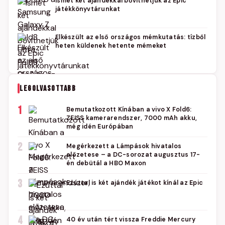
Ismét két ajándékkal bővíthetjük az Epic
játékkönyvtárunkat
Elkészült az első országos mémkutatás: tízből
heten küldenek hetente mémeket
LEGOLVASOTTABB
1
Bemutatkozott Kínában a vivo X Fold6:
ZEISS kamerarendszer, 7000 mAh akku,
még idén Európában
2
Megérkezett a Lámpások hivatalos
előzetese – a DC-sorozat augusztus 17-
én debütál a HBO Maxon
3
Ezúttal is két ajándék játékot kínál az Epic
4
40 év után tért vissza Freddie Mercury