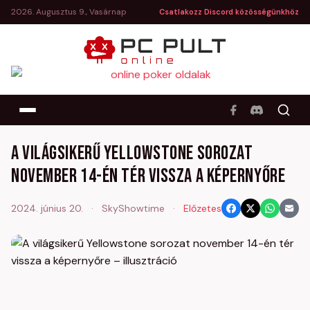
2026. Augusztus 9., Vasárnap
Csatlakozz Discord közösségünkhöz
A világsikerű Yellowstone sorozat
november 14-én tér vissza a képernyőre
2024. június 20.
·
SkyShowtime
·
Előzetes