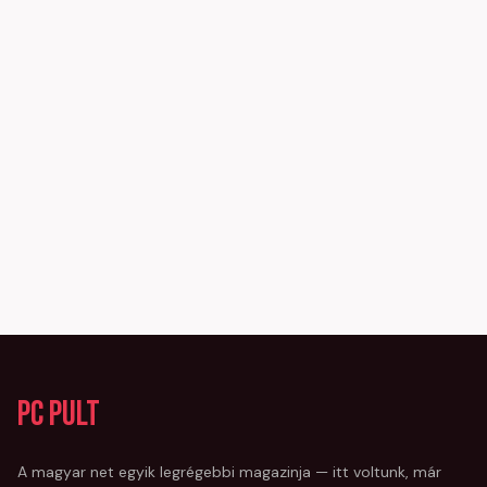
PC Pult
A magyar net egyik legrégebbi magazinja — itt voltunk, már