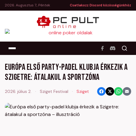
2026. Augusztus 7., Péntek
Csatlakozz Discord közösségünkhöz
Európa első party-padel klubja érkezik a
Szigetre: átalakul a sportzóna
2026. július 2.
·
Sziget Festival
·
Sziget