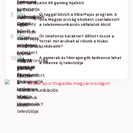
első 6K gaming kijelzőit
8
Új taggal bővült a KiberPajzs program: A
One Magyarország elsőként csatlakozott
a telekommunikációs vállalatok közül
9
Öt telefonos karaktert állított össze a
Yettel: mit árulnak el rólunk a hívási
szokásaink?
10
A gamerek és filmrajongók kedvence lehet
a Hisense új televíziója