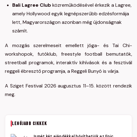
Bali Lagree Club
közreműködésével érkezik a Lagree,
amely Hollywood egyik legnépszerűbb edzésformája
lett, Magyarországon azonban még újdonságnak
számít.
A mozgás szerelmeseit emellett jóga- és Tai Chi-
workshopok, futóklub, freestyle football bemutatók,
streetball programok, interaktív kihívások és a fesztivál
reggeli ébresztő programja, a Reggeli Bunyó is várja.
A Sziget Festival 2026 augusztus 11–15. között rendezik
meg.
LEGÚJABB CIKKEK
Ismét két ajándékkal bővíthetjük az Epic