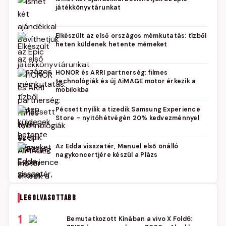
játékkönyvtárunkat
Elkészült az első országos mémkutatás: tízből
heten küldenek hetente mémeket
HONOR és ARRI partnerség: filmes
technológiák és új AiMAGE motor érkezik a
mobilokba
Pécsett nyílik a tizedik Samsung Experience
Store – nyitóhétvégén 20% kedvezménnyel
Az Edda visszatér, Manuel első önálló
nagykoncertjére készül a Plázs
LEGOLVASOTTABB
1
Bemutatkozott Kínában a vivo X Fold6: