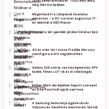
ZEISS kamerarendszer, 7000 mAh akku,
még idén Európában
2
Megérkezett a Lámpások hivatalos
előzetese – a DC-sorozat augusztus 17-
én debütál a HBO Maxon
3
Ezúttal is két ajándék játékot kínál az Epic
4
40 év után tért vissza Freddie Mercury
viaszfigura a brit nagykövethez
5
Galaxy S26 széria: veszteségmentes APV
kodek, filmes LUT-ok és AI videóvágás
6
Ember Márk darabjában kapott szerepet
az Erkel Fesztivál egyik nyertese
7
A Samsung bemutatja újgenerációs
Odyssey és ViewFinity monitoriait, köztük