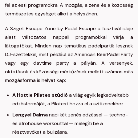
fel az esti programokra. A mozgás, a zene és a közösség
természetes egységet alkot a helyszínen.
A Sziget Escape Zone by Padel Escape a fesztivál ideje
alatt változatos nappali programokkal várja a
látogatókat. Minden nap tematikus padelpartik lesznek
DJ-szettekkel, mint például az American BeerPadel Party
vagy egy daytime party a pályán. A versenyek,
oktatások és közösségi mérkőzések mellett számos más
mozgásforma is helyet kap:
A Hottie Pilates stúdió
a világ egyik legkedveltebb
edzésformáját, a Pilatest hozza el a szitizenekhez.
Lengyel Dalma
napi két zenés edzéssel — techno-
és afrohouse workouttal — melegíti be a
résztvevőket a bulizásra.