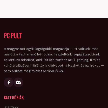
PC Pult
A magyar net egyik legrégebbi magazinja — itt voltunk, már
mielőtt a tech menő lett volna. Teszteltünk, végigjátszottunk
és leírtunk mindent, ami '99 óta történt az IT, gaming, film és
kultúra világában. Túléltük a dial-upot, a Flash-t és az IE6-ot —
nem állíthat meg minket semmi! ☕ 🎮
Kategóriák
IT & Tech