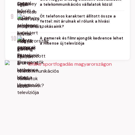
a telekommunikációs vállalatok közül
9
Öt telefonos karaktert állított össze a
Yettel: mit árulnak el rólunk a hívási
szokásaink?
10
A gamerek és filmrajongók kedvence lehet
a Hisense új televíziója