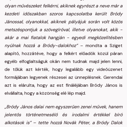
olyan művészeket felkérni, akiknek egyrészt a neve már a
kezdeti időszakban szoros kapcsolatba került Bródy
Jánossal, olyanokkal, akiknek pályájuk során volt közös
metszéspontjuk a szövegíróval, illetve olyanokat, akik -
akár a mai fiatalok hangján - egyedi megközelítésben
nyúlnak hozzá a Bródy-dalokhoz”
– mondta a Sziget
alapító, hozzátéve, hogy a felkért előadók közül páran
egyéb elfoglaltságuk okán nem tudnak majd jelen lenni,
de tőlük azt kérték, hogy legalább egy videóüzenet
formájában legyenek részesei az ünneplésnek. Gerendai
azt is elárulta, hogy az est fináléjában Bródy János is
elvállalta, hogy a közönség elé lép majd.
„Bródy János dalai nem egyszerűen zenei művek, hanem
jelentős történetmesélő és irodalmi értékkel bíró
alkotások is” – tette hozzá Novák Péter, a Bródy Dalok