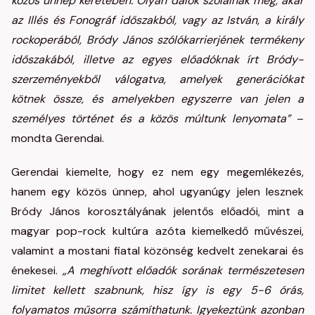
közös ünnep keretében. Olyan dalok szólalnak meg, akár
az Illés és Fonográf időszakból, vagy az István, a király
rockoperából, Bródy János szólókarrierjének termékeny
időszakából, illetve az egyes előadóknak írt Bródy-
szerzeményekből válogatva, amelyek generációkat
kötnek össze, és amelyekben egyszerre van jelen a
személyes történet és a közös múltunk lenyomata”
–
mondta Gerendai.
Gerendai kiemelte, hogy ez nem egy megemlékezés,
hanem egy közös ünnep, ahol ugyanúgy jelen lesznek
Bródy János korosztályának jelentős előadói, mint a
magyar pop-rock kultúra azóta kiemelkedő művészei,
valamint a mostani fiatal közönség kedvelt zenekarai és
énekesei.
„A meghívott előadók sorának természetesen
limitet kellett szabnunk, hisz így is egy 5-6 órás,
folyamatos műsorra számíthatunk. Igyekeztünk azonban