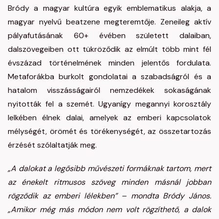
Bródy a magyar kultúra egyik emblematikus alakja, a
magyar nyelvű beatzene megteremtője. Zeneileg aktív
pályafutásának 60+ évében született dalaiban,
dalszövegeiben ott tükröződik az elmúlt több mint fél
évszázad történelmének minden jelentős fordulata.
Metaforákba burkolt gondolatai a szabadságról és a
hatalom visszásságairól nemzedékek sokaságának
nyitották fel a szemét. Ugyanígy megannyi korosztály
lelkében élnek dalai, amelyek az emberi kapcsolatok
mélységét, örömét és törékenységét, az összetartozás
érzését szólaltatják meg.
„A dalokat a legősibb művészeti formáknak tartom, mert
az énekelt ritmusos szöveg minden másnál jobban
rögződik az emberi lélekben” – mondta Bródy János.
„Amikor még más módon nem volt rögzíthető, a dalok