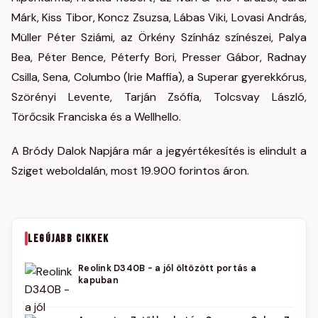
Márk, Kiss Tibor, Koncz Zsuzsa, Lábas Viki, Lovasi András,
Müller Péter Sziámi, az Örkény Színház színészei, Palya
Bea, Péter Bence, Péterfy Bori, Presser Gábor, Radnay
Csilla, Sena, Columbo (Irie Maffia), a Superar gyerekkórus,
Szörényi Levente, Tarján Zsófia, Tolcsvay László,
Törőcsik Franciska és a Wellhello.
A Bródy Dalok Napjára már a jegyértékesítés is elindult a
Sziget weboldalán, most 19.900 forintos áron.
LEGÚJABB CIKKEK
Reolink D340B - a jól öltözött portás a
kapuban