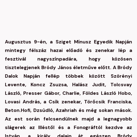
Augusztus 9-én, a Sziget Mínusz Egyedik Napján
mintegy félszáz hazai előadó és zenekar lép a
fesztivál nagyszínpadára, hogy közösen
tisztelegjenek Bródy János életműve előtt. A Bródy
Dalok Napján fellép többek között Szörényi
Levente, Koncz Zsuzsa, Halász Judit, Tolcsvay
László, Presser Gábor, Charlie, Földes László Hobo,
Lovasi András, a Csík zenekar, Törőcsik Franciska,
Beton.Hofi, Dzsúdló, Azahriah és még sokan mások.
Az est során felcsendülnek majd a legnagyobb
slágerek az Illéstől és a Fonográftól kezdve az
István, a király dalain át egészen Bródy