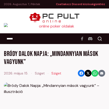
2026. Augusztus 7., Péntek
Csatlakozz Discord közösségünkhöz
Bródy Dalok Napja: „Mindannyian mások
vagyunk”
2026. május 15.
·
Sziget
·
Sziget