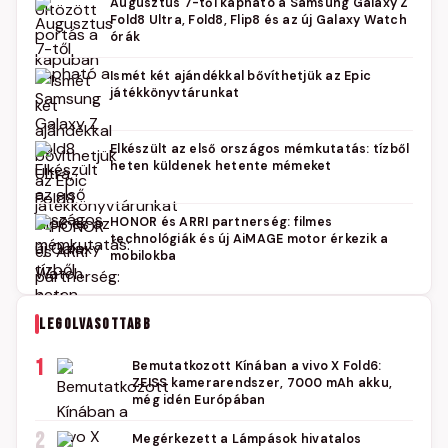
Augusztus 7-től kapható a Samsung Galaxy Z
Fold8 Ultra, Fold8, Flip8 és az új Galaxy Watch
órák
Ismét két ajándékkal bővíthetjük az Epic
játékkönyvtárunkat
Elkészült az első országos mémkutatás: tízből
heten küldenek hetente mémeket
HONOR és ARRI partnerség: filmes
technológiák és új AiMAGE motor érkezik a
mobilokba
LEGOLVASOTTABB
1
Bemutatkozott Kínában a vivo X Fold6:
ZEISS kamerarendszer, 7000 mAh akku,
még idén Európában
2
Megérkezett a Lámpások hivatalos