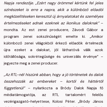
Napja rendezője. „Ezért nagy örömmel kértünk fel jeles
színészeket is erre a napra, akik a különböző előadói
megközelítéseken keresztül új árnyalatokat és személyes
értelmezéseket adnak ezeknek az ikonikus daloknak”
–
mondta. Az est zenei producere, Závodi Gábor a
program zenei sokszínűségét emelte ki. „Amikor
különböző zenei világokból érkező előadók értelmezik
újra ezeket a dalokat, jól láthatóvá válik azok
időtállósága, sokrétegűsége és univerzális érvénye” –
jegyezte meg a zenei producer.
„Az RTL-nél hiszünk abban, hogy a jó történetek és dalok
összehozzák az embereket – kortól és háttértől
függetlenül”
– nyilatkozta a Bródy Dalok Napja fő
médiatámogatója, az RTL tartalomért felelős
vezérigazgató-helyettese, Kolosi Péter. „Bródy János