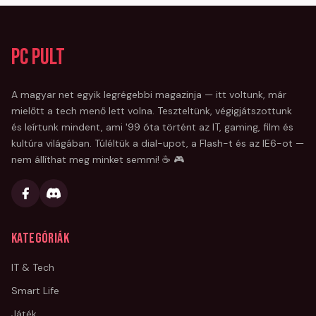
PC Pult
A magyar net egyik legrégebbi magazinja — itt voltunk, már
mielőtt a tech menő lett volna. Teszteltünk, végigjátszottunk
és leírtunk mindent, ami '99 óta történt az IT, gaming, film és
kultúra világában. Túléltük a dial-upot, a Flash-t és az IE6-ot —
nem állíthat meg minket semmi! ☕ 🎮
Kategóriák
IT & Tech
Smart Life
Játék