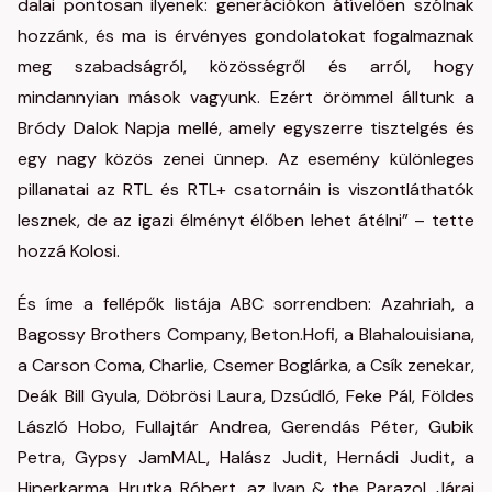
dalai pontosan ilyenek: generációkon átívelően szólnak
hozzánk, és ma is érvényes gondolatokat fogalmaznak
meg szabadságról, közösségről és arról, hogy
mindannyian mások vagyunk. Ezért örömmel álltunk a
Bródy Dalok Napja mellé, amely egyszerre tisztelgés és
egy nagy közös zenei ünnep. Az esemény különleges
pillanatai az RTL és RTL+ csatornáin is viszontláthatók
lesznek, de az igazi élményt élőben lehet átélni” – tette
hozzá Kolosi.
És íme a fellépők listája ABC sorrendben: Azahriah, a
Bagossy Brothers Company, Beton.Hofi, a Blahalouisiana,
a Carson Coma, Charlie, Csemer Boglárka, a Csík zenekar,
Deák Bill Gyula, Döbrösi Laura, Dzsúdló, Feke Pál, Földes
László Hobo, Fullajtár Andrea, Gerendás Péter, Gubik
Petra, Gypsy JamMAL, Halász Judit, Hernádi Judit, a
Hiperkarma, Hrutka Róbert, az Ivan & the Parazol, Járai