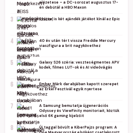
előzetese – a DC-sorozat augusztus 17-
én debütál a HBO Maxon
3
Ezúttal is két ajándék játékot kínál az Epic
4
40 év után tért vissza Freddie Mercury
viaszfigura a brit nagykövethez
5
Galaxy S26 széria: veszteségmentes APV
kodek, filmes LUT-ok és AI videóvágás
6
Ember Márk darabjában kapott szerepet
az Erkel Fesztivál egyik nyertese
7
A Samsung bemutatja újgenerációs
Odyssey és ViewFinity monitoriait, köztük
első 6K gaming kijelzőit
8
Új taggal bővült a KiberPajzs program: A
One Magyarország elsőként csatlakozott