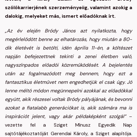
szólókarrierjének szerzeményeiig, valamint azokig a
dalokig, melyeket más, ismert előadóknak írt.
„Az év elején Bródy János azt nyilatkozta, hogy
megérlelődött benne az elhatározás, hogy miután a 80-
dik életévét is betölti, idén április 11-én, a költészet
napján befejezettnek tekinti a zenei életben való,
nagyszínpados előadói közreműködését. A bejelentés
után az fogalmazódott meg bennem, hogy ezt a
fantasztikus életművet nem engedhetjük el csak úgy. Jó
lenne méltó módon megünnepelni azokkal az előadókkal
együtt, akik részesei voltak Bródy pályájának, és bevonni
azokat a fiatalabb generációkat is, akik számára ma is
inspirációt jelent, vagy akár példaképként szolgál”
–
vezette fel a Sziget Mínusz Egyedik Nap
sajtótájékoztatóját Gerendai Károly, a Sziget alapítója.