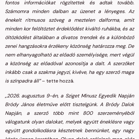
fontos információkat rögzítettek és adtak tovább.
Számomra minden dalban az üzenet a lényeges. Az
énekelt ritmusos szöveg a meztelen dalforma, amit
minden kor felöltöztet érdeklődést kiváltó ruhákba, és az
öltözködést általában a divatos trendek és a különböző
zenei hangzásokra érzékeny közönség határozza meg. De
nem elhanyagolható az előadó személyisége, mert végül
a közönség az előadóval azonosítja a dalt. A szerzőket
inkább csak a szakma jegyzi, kivéve, ha egy szerző maga
is színpadra áll”
– tette hozzá.
„2026. augusztus 9-én, a Sziget Mínusz Egyedik Napján
Bródy János életműve előtt tisztelgünk. A Bródy Dalok
Napján, a szerző több mint 800 szerzeményéből
válogatunk olyan dalokat, melyek együtt éneklésre vagy
együtt gondolkodásra késztetnek bennünket, egy nagy